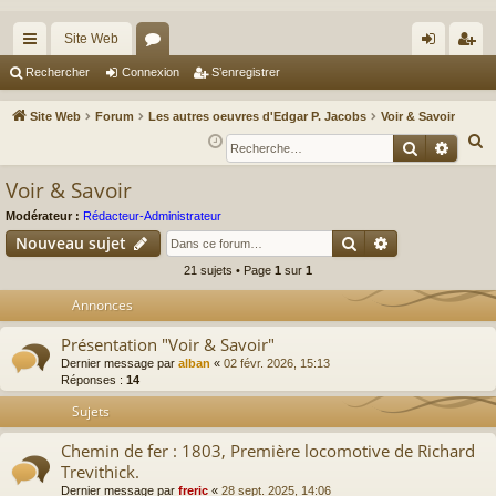
Site Web
cc
or
on
’e
Rechercher
Connexion
S’enregistrer
ès
u
ne
nr
Site Web
Forum
Les autres oeuvres d'Edgar P. Jacobs
Voir & Savoir
ra
m
xi
eg
R
Recherche
Reche
e
pi
s
on
ist
Voir & Savoir
c
de
re
h
Modérateur :
Rédacteur-Administrateur
r
Rechercher
Recherche av
e
Nouveau sujet
r
21 sujets • Page
1
sur
1
c
Annonces
h
e
Présentation "Voir & Savoir"
r
Dernier message par
alban
«
02 févr. 2026, 15:13
Réponses :
14
Sujets
Chemin de fer : 1803, Première locomotive de Richard
Trevithick.
Dernier message par
freric
«
28 sept. 2025, 14:06