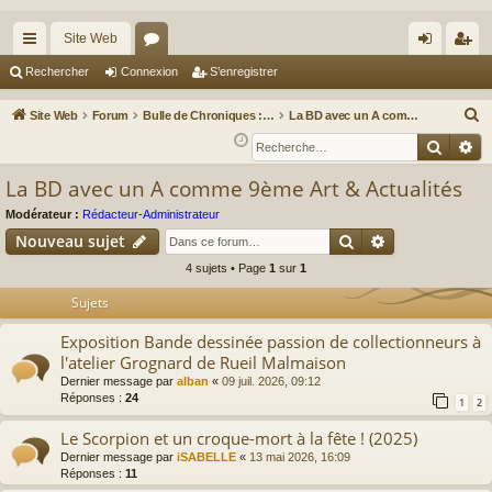
Site Web
cc
or
on
’e
Rechercher
Connexion
S’enregistrer
ès
u
ne
nr
R
Site Web
Forum
Bulle de Chroniques : Albums, Auteurs & Actus BD
La BD avec un A comme 9ème Art & Actualités
ra
m
xi
eg
e
Reche
Re
c
pi
s
on
ist
La BD avec un A comme 9ème Art & Actualités
h
de
re
e
Modérateur :
Rédacteur-Administrateur
r
r
Rechercher
Recherche av
Nouveau sujet
c
4 sujets • Page
1
sur
1
h
Sujets
e
r
Exposition Bande dessinée passion de collectionneurs à
l'atelier Grognard de Rueil Malmaison
Dernier message par
alban
«
09 juil. 2026, 09:12
Réponses :
24
1
2
Le Scorpion et un croque-mort à la fête ! (2025)
Dernier message par
iSABELLE
«
13 mai 2026, 16:09
Réponses :
11