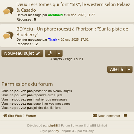
Deux 1ers tomes qui font "SIX", le western selon Pelaez
& Casado
Dernier message par
archibald
«
30 déc. 2025, 11:27
Réponses :
5
BD'Actu - Un phare (ouest) à l'horizon : "Sur la piste de
Blueberry"
Dernier message par
Thark
«
20 oct. 2025, 17:02
Réponses :
12
Nouveau sujet
4 sujets • Page
1
sur
1
Aller à
Permissions du forum
Vous
ne pouvez pas
poster de nouveaux sujets
Vous
ne pouvez pas
répondre aux sujets
Vous
ne pouvez pas
modifier vos messages
Vous
ne pouvez pas
supprimer vos messages
Vous
ne pouvez pas
joindre des fichiers
Site Web
Forum
Nous contacter
Développé par
phpBB
® Forum Software © phpBB Limited
Style par
Arty
- phpBB 3.2 par MrGaby