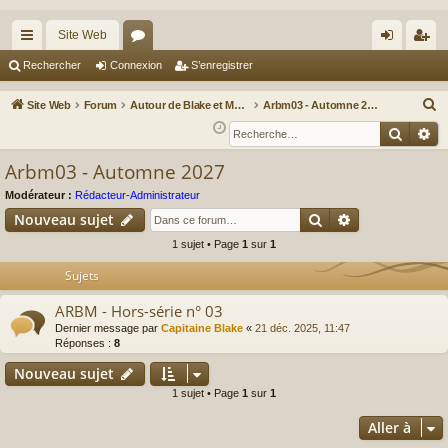
Site Web
cc
or
on
’e
Rechercher
Connexion
S’enregistrer
ès
u
ne
nr
R
Site Web
Forum
Autour de Blake et Mortimer : Le nouveau chapitre / Un autre regard sur Blake et Mortimer
Arbm03 - Automne 2027
ra
m
xi
eg
e
Reche
Re
c
pi
s
on
ist
Arbm03 - Automne 2027
h
de
re
e
Modérateur :
Rédacteur-Administrateur
r
r
Rechercher
Recherche av
Nouveau sujet
c
1 sujet • Page
1
sur
1
h
Sujets
e
r
ARBM - Hors-série n° 03
Dernier message par
Capitaine Blake
«
21 déc. 2025, 11:47
Réponses :
8
Nouveau sujet
1 sujet • Page
1
sur
1
Aller à