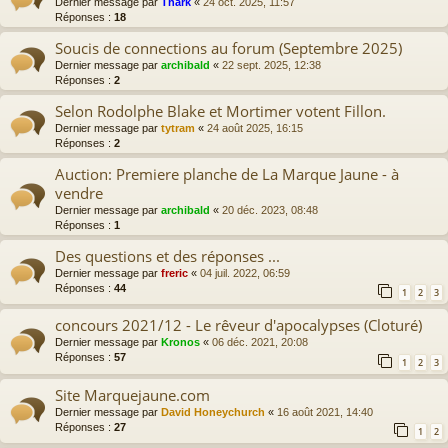
Dernier message par
Thark
«
24 oct. 2025, 11:57
Réponses :
18
Soucis de connections au forum (Septembre 2025)
Dernier message par
archibald
«
22 sept. 2025, 12:38
Réponses :
2
Selon Rodolphe Blake et Mortimer votent Fillon.
Dernier message par
tytram
«
24 août 2025, 16:15
Réponses :
2
Auction: Premiere planche de La Marque Jaune - à
vendre
Dernier message par
archibald
«
20 déc. 2023, 08:48
Réponses :
1
Des questions et des réponses ...
Dernier message par
freric
«
04 juil. 2022, 06:59
Réponses :
44
1
2
3
concours 2021/12 - Le rêveur d'apocalypses (Cloturé)
Dernier message par
Kronos
«
06 déc. 2021, 20:08
Réponses :
57
1
2
3
Site Marquejaune.com
Dernier message par
David Honeychurch
«
16 août 2021, 14:40
Réponses :
27
1
2