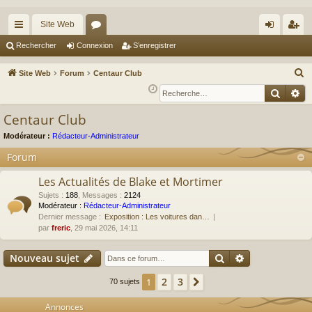
Site Web
cc
or
on
’e
Rechercher
Connexion
S’enregistrer
ès
u
ne
nr
R
Site Web
Forum
Centaur Club
ra
m
xi
eg
e
Reche
Re
c
pi
s
on
ist
Centaur Club
h
de
re
e
Modérateur :
Rédacteur-Administrateur
r
r
Forum
c
Les Actualités de Blake et Mortimer
h
e
Sujets
:
188
,
Messages
:
2124
Modérateur :
Rédacteur-Administrateur
r
Dernier message :
Exposition : Les voitures dan…
par
freric
, 29 mai 2026, 14:11
Rechercher
Recherche av
Nouveau sujet
2
3
1
Suivante
70 sujets
Annonces