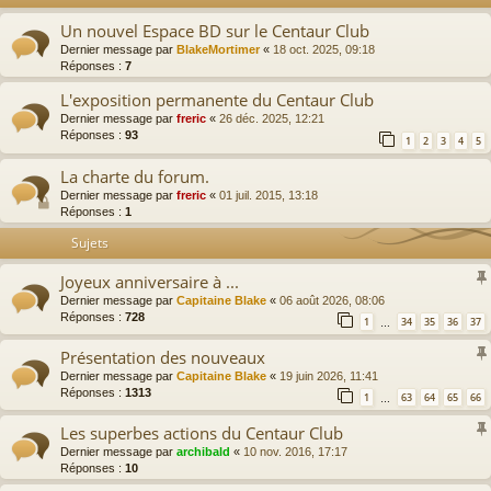
Un nouvel Espace BD sur le Centaur Club
Dernier message par
BlakeMortimer
«
18 oct. 2025, 09:18
Réponses :
7
L'exposition permanente du Centaur Club
Dernier message par
freric
«
26 déc. 2025, 12:21
Réponses :
93
1
2
3
4
5
La charte du forum.
Dernier message par
freric
«
01 juil. 2015, 13:18
Réponses :
1
Sujets
Joyeux anniversaire à ...
Dernier message par
Capitaine Blake
«
06 août 2026, 08:06
Réponses :
728
1
34
35
36
37
…
Présentation des nouveaux
Dernier message par
Capitaine Blake
«
19 juin 2026, 11:41
Réponses :
1313
1
63
64
65
66
…
Les superbes actions du Centaur Club
Dernier message par
archibald
«
10 nov. 2016, 17:17
Réponses :
10