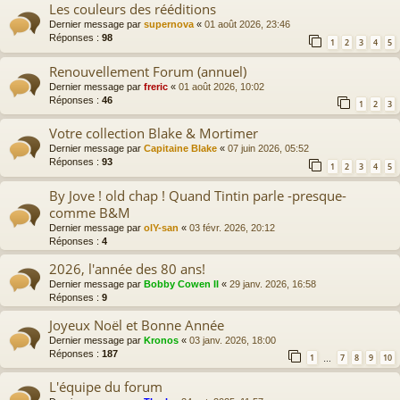
Les couleurs des rééditions
Dernier message par
supernova
«
01 août 2026, 23:46
Réponses :
98
1
2
3
4
5
Renouvellement Forum (annuel)
Dernier message par
freric
«
01 août 2026, 10:02
Réponses :
46
1
2
3
Votre collection Blake & Mortimer
Dernier message par
Capitaine Blake
«
07 juin 2026, 05:52
Réponses :
93
1
2
3
4
5
By Jove ! old chap ! Quand Tintin parle -presque-
comme B&M
Dernier message par
olY-san
«
03 févr. 2026, 20:12
Réponses :
4
2026, l'année des 80 ans!
Dernier message par
Bobby Cowen II
«
29 janv. 2026, 16:58
Réponses :
9
Joyeux Noël et Bonne Année
Dernier message par
Kronos
«
03 janv. 2026, 18:00
Réponses :
187
1
7
8
9
10
…
L'équipe du forum