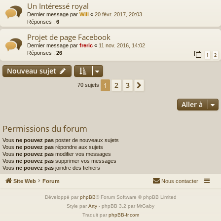
Un Intéressé royal
Dernier message par
Will
«
20 févr. 2017, 20:03
Réponses :
6
Projet de page Facebook
Dernier message par
freric
«
11 nov. 2016, 14:02
Réponses :
26
1
2
Nouveau sujet
2
3
1
Suivante
70 sujets
Aller à
Permissions du forum
Vous
ne pouvez pas
poster de nouveaux sujets
Vous
ne pouvez pas
répondre aux sujets
Vous
ne pouvez pas
modifier vos messages
Vous
ne pouvez pas
supprimer vos messages
Vous
ne pouvez pas
joindre des fichiers
Site Web
Forum
Nous contacter
Développé par
phpBB
® Forum Software © phpBB Limited
Style par
Arty
- phpBB 3.2 par MrGaby
Traduit par
phpBB-fr.com