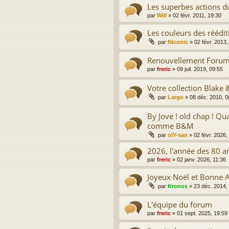
Les superbes actions d
par
Will
»
02 févr. 2011, 19:30
Les couleurs des réédit
par
Niconic
»
02 févr. 2013,
Renouvellement Forum
par
freric
»
09 juil. 2019, 09:55
Votre collection Blake
par
Largo
»
08 déc. 2010, 0
By Jove ! old chap ! Qu
comme B&M
par
olY-san
»
02 févr. 2026,
2026, l'année des 80 a
par
freric
»
02 janv. 2026, 11:36
Joyeux Noël et Bonne 
par
Kronos
»
23 déc. 2014,
L'équipe du forum
par
freric
»
01 sept. 2025, 19:59