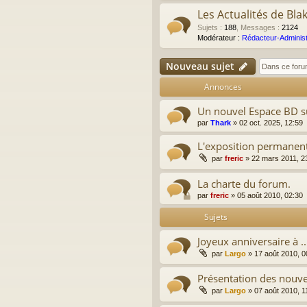
Les Actualités de Bla
Sujets
:
188
,
Messages
:
2124
Modérateur :
Rédacteur-Administ
Nouveau sujet
Annonces
Un nouvel Espace BD su
par
Thark
»
02 oct. 2025, 12:59
L'exposition permanen
par
freric
»
22 mars 2011, 2
La charte du forum.
par
freric
»
05 août 2010, 02:30
Sujets
Joyeux anniversaire à ..
par
Largo
»
17 août 2010, 0
Présentation des nouv
par
Largo
»
07 août 2010, 1