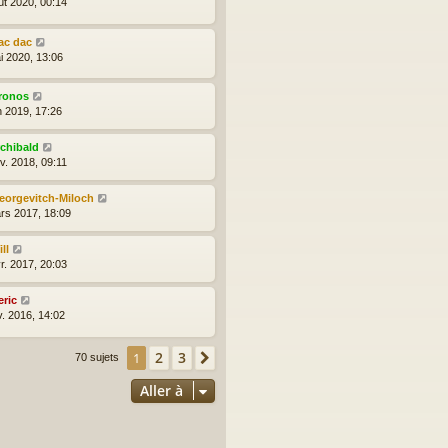
ût 2020, 00:14
ac dac
i 2020, 13:06
ronos
n 2019, 17:26
rchibald
v. 2018, 09:11
eorgevitch-Miloch
rs 2017, 18:09
ll
r. 2017, 20:03
eric
v. 2016, 14:02
2
3
1
Suivante
70 sujets
Aller à