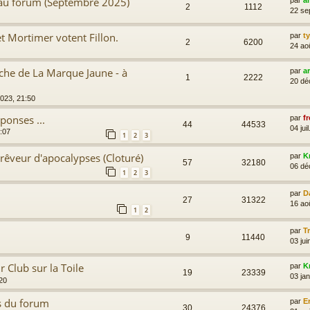
 au forum (Septembre 2025)
par
a
2
1112
22 se
t Mortimer votent Fillon.
par
t
2
6200
24 ao
che de La Marque Jaune - à
par
a
1
2222
20 dé
2023, 21:50
ponses ...
par
fr
44
44533
04 jui
:07
1
2
3
rêveur d'apocalypses (Cloturé)
par
K
57
32180
06 dé
1
2
3
par
D
27
31322
16 ao
1
2
par
T
9
11440
03 jui
 Club sur la Toile
par
K
19
23339
03 ja
:20
s du forum
par
E
30
24376