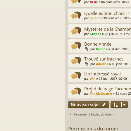
par
freric
»
04 août 2020, 10:27
Quelle édition choisir?
par
renard
»
30 août 2017, 20:1
Mystères de la Chambr
par
Kronos
»
28 juin 2019, 17:2
Bonne Année
par
Kronos
»
31 déc. 2013,
Trouvé sur Internet
par
Alhellas
»
10 janv. 2016
Un Intéressé royal
par
Will
»
17 févr. 2017, 07:06
Projet de page Facebo
par
Mrs McQuarrie
»
31 mars 20
Nouveau sujet
Retourner à l’index du forum
Permissions du forum