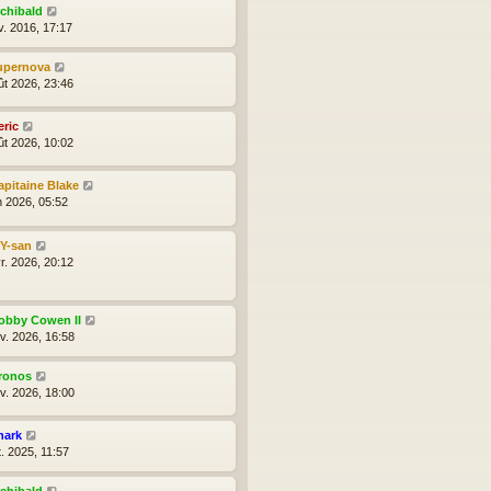
rchibald
v. 2016, 17:17
upernova
ût 2026, 23:46
eric
ût 2026, 10:02
apitaine Blake
n 2026, 05:52
lY-san
r. 2026, 20:12
obby Cowen II
nv. 2026, 16:58
ronos
nv. 2026, 18:00
hark
t. 2025, 11:57