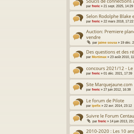
Soucis de connections
par
freric
»
21 sept. 2025, 14:29
Selon Rodolphe Blake e
par
freric
»
22 mars 2018, 17:22
Auction: Premiere plan
vendre
par
jaime sousa
»
19 déc. 
Des questions et des ré
par
Mortimax
»
23 août 2010, 11
concours 2021/12 - Le 
par
freric
»
01 déc. 2021, 17:39
Site Marquejaune.com
par
freric
»
27 juin 2012, 16:38
Le forum de Pilote
par
ipefix
»
22 avr. 2014, 23:12
Suivre le Forum Centaur
par
freric
»
14 juin 2013, 23
2010-2020 : Les 10 an