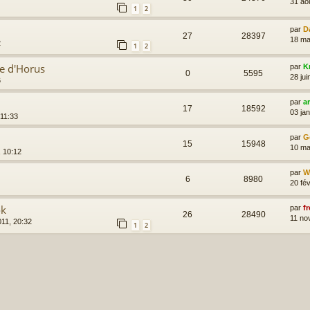
31 ao
1
2
par
D
27
28397
18 ma
2
1
2
e d'Horus
par
K
0
5595
28 jui
6
par
a
17
18592
03 jan
 11:33
par
G
15
15948
10 ma
, 10:12
par
Wi
6
8980
20 fév
ok
par
fr
26
28490
11 no
11, 20:32
1
2