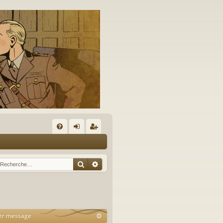
A
FA
on
’e
Q
ne
nr
Rechercher
Recherche avancée
xi
eg
on
ist
re
er message
r