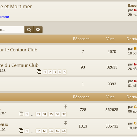
ke et Mortimer
Expos
par
fr
29 ma
rateur
Rechercher
Recherche avancée
Réponses
Vues
Derni
r le Centaur Club
par
B
7
4670
18 oc
te du Centaur Club
par
fr
93
82633
26 dé
3:18
1
2
3
4
5
par
fr
1
9393
01 jui
Réponses
Vues
Derni
.
par
C
728
362625
06 ao
0:07
1
33
34
35
36
37
…
eaux
par
C
1313
585732
19 jui
1:02
1
62
63
64
65
66
…