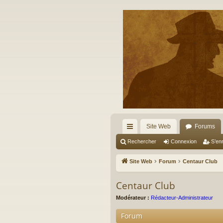
Site Web
Forums
cc
Rechercher
Connexion
S’enr
ès
Site Web
Forum
Centaur Club
ra
Centaur Club
pi
Modérateur :
Rédacteur-Administrateur
de
Forum