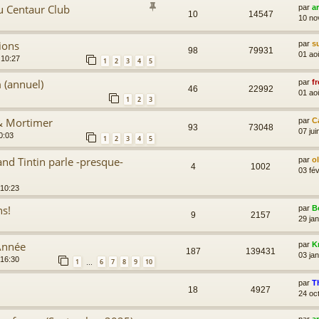
u Centaur Club
par
a
10
14547
10 no
ions
par
s
98
79931
01 ao
 10:27
1
2
3
4
5
 (annuel)
par
fr
46
22992
01 ao
1
2
3
 & Mortimer
par
C
93
73048
07 jui
0:03
1
2
3
4
5
and Tintin parle -presque-
par
o
4
1002
03 fév
 10:23
ns!
par
B
9
2157
29 ja
Année
par
K
187
139431
03 ja
 16:30
1
6
7
8
9
10
…
par
T
18
4927
24 oc