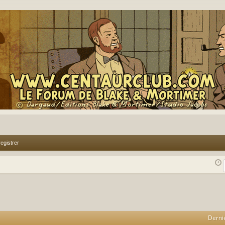
egistrer
Derni