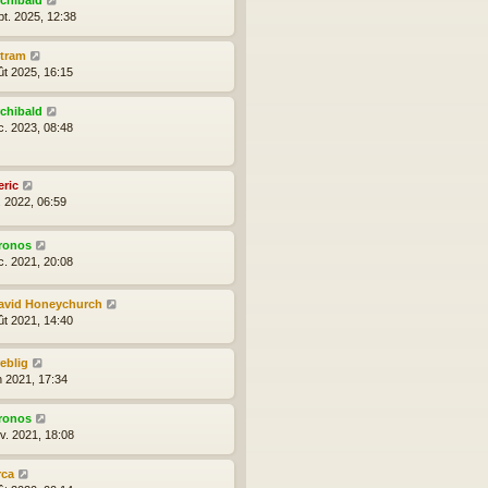
rchibald
pt. 2025, 12:38
ytram
ût 2025, 16:15
rchibald
c. 2023, 08:48
eric
l. 2022, 06:59
ronos
c. 2021, 20:08
avid Honeychurch
ût 2021, 14:40
reblig
n 2021, 17:34
ronos
nv. 2021, 18:08
rca