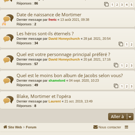
Réponses :
86
1
2
3
4
5
Date de naissance de Mortimer
Dernier message par
freric
«
13 août 2021, 09:38
Réponses :
2
Les héros sont-ils éternels ?
Dernier message par
David Honeychurch
«
28 juil. 2021, 20:54
Réponses :
34
1
2
Quel est votre personnage principal préféré ?
Dernier message par
David Honeychurch
«
20 juil. 2021, 17:16
Réponses :
57
1
2
3
Quel est le moins bon album de Jacobs selon vous?
Dernier message par
shamelord
«
04 sept. 2020, 10:23
Réponses :
49
1
2
3
Blake, Mortimer et l'opéra
Dernier message par
Laurent
«
21 oct. 2019, 13:49
Réponses :
8
Aller à
Site Web
Forum
Nous contacter