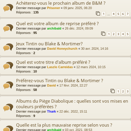
Achèterez-vous le prochain album de B&M ?
Dernier message par
Prisoner
«
09 janv. 2025, 06:20
Réponses :
135
1
4
5
6
7
…
Quel est votre album de reprise préféré ?
Dernier message par
archibald
«
26 déc. 2024, 09:09
Réponses :
95
1
2
3
4
5
Jeux Tintin ou Blake & Mortimer?
Dernier message par
David Honeychurch
«
30 avr. 2024, 14:16
Réponses :
2
Quel est votre titre d'album préféré ?
Dernier message par
Laszlo Carreidas
«
12 mars 2024, 10:15
Réponses :
10
Préférez-vous Tintin ou Blake & Mortimer ?
Dernier message par
David
«
17 févr. 2024, 22:27
Réponses :
58
1
2
3
Albums du Piège Diabolique : quelles sont vos mises en
couleurs préférées ?
Dernier message par
Thark
«
22 déc. 2022, 15:11
Réponses :
9
Quelle est la plus mauvaise reprise selon vous ?
Dernier message par
archibald
«
03 oct. 2021, 08:53