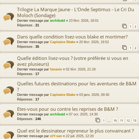
Trilogie La Marque Jaune - L'Onde Septimus - Le Cri Du
Moloch (Sondage)
Dernier message par
archibald
«
23 févr. 2026, 18:01
Réponses :
21
1
2
Dans quelle condition lisez-vous blake et mortimer?
Dernier message par
Capitaine Blake
«
20 févr. 2026, 19:52
Réponses :
35
1
2
Quelle édition lisez-vous ? (votre préférée si vous en
avez plusieurs)
Dernier message par
fanasio
«
02 févr. 2026, 21:18
Réponses :
17
Quelles futures destinations pour les aventures de B&M
?
Dernier message par
Capitaine Blake
«
03 janv. 2026, 09:30
Réponses :
17
Etes-vous pour ou contre les reprises de B&M ?
Dernier message par
archibald
«
07 oct. 2025, 14:30
Réponses :
246
1
10
11
12
13
…
Quel est le dessinateur repreneur le plus convaincant ?
Dernier message par
olY-san
«
22 juil. 2025, 12:20