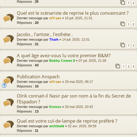
Réponses :
25
1
2
Quel est le scénariste de reprise le plus convaincant ?
Dernier message par
olY-san
«
16 juil. 2025, 21:31
Réponses :
20
1
2
Jacobs , l'artiste , l'esthète .
Dernier message par
Thark
«
14 juil. 2025, 12:01
Réponses :
21
1
2
A quel âge avez-vous lu votre premier B&M?
Dernier message par
Bobby Cowen II
«
07 juil. 2025, 21:39
Réponses :
43
1
2
3
Publication Anspach
Dernier message par
olY-san
«
29 mai 2025, 08:17
Réponses :
10
Olrik connait-il Nasir par son nom à la fin du Secret de
l'Espadon ?
Dernier message par
Kronos
«
26 mai 2025, 20:43
Réponses :
13
Quel est votre cul-de-lampe de reprise préféré ?
Dernier message par
archibald
«
02 avr. 2025, 09:58
Réponses :
11