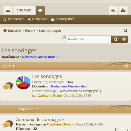
Site Web
cc
or
on
’e
Rechercher
Connexion
S’enregistrer
ès
u
ne
nr
R
Site Web
Forum
Les sondages
ra
m
xi
eg
e
Reche
Re
c
pi
s
on
ist
Les sondages
h
de
re
e
Modérateur :
Rédacteur-Administrateur
r
r
Forum
c
Les sondages
h
e
Sujets
:
67
,
Messages
:
2667
Modérateur :
Rédacteur-Administrateur
r
Dernier message :
Re: Animaux de compagnie
par
Capitaine Blake
, 02 août 2026, 17:58
Sujets actifs
Animaux de compagnie
Dernier message par
Capitaine Blake
«
02 août 2026, 17:58
Réponses :
22
1
2