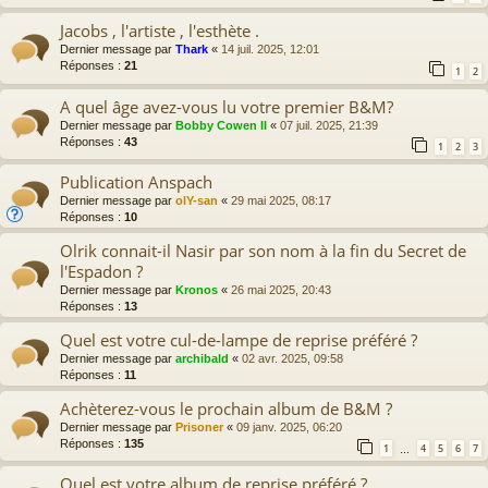
Jacobs , l'artiste , l'esthète .
Dernier message par
Thark
«
14 juil. 2025, 12:01
Réponses :
21
1
2
A quel âge avez-vous lu votre premier B&M?
Dernier message par
Bobby Cowen II
«
07 juil. 2025, 21:39
Réponses :
43
1
2
3
Publication Anspach
Dernier message par
olY-san
«
29 mai 2025, 08:17
Réponses :
10
Olrik connait-il Nasir par son nom à la fin du Secret de
l'Espadon ?
Dernier message par
Kronos
«
26 mai 2025, 20:43
Réponses :
13
Quel est votre cul-de-lampe de reprise préféré ?
Dernier message par
archibald
«
02 avr. 2025, 09:58
Réponses :
11
Achèterez-vous le prochain album de B&M ?
Dernier message par
Prisoner
«
09 janv. 2025, 06:20
Réponses :
135
1
4
5
6
7
…
Quel est votre album de reprise préféré ?