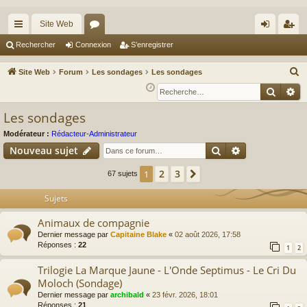
Site Web
cc
or
on
’e
Rechercher
Connexion
S’enregistrer
ès
u
ne
nr
R
Site Web
Forum
Les sondages
Les sondages
ra
m
xi
eg
e
Reche
Re
c
pi
s
on
ist
Les sondages
h
de
re
e
Modérateur :
Rédacteur-Administrateur
r
r
Rechercher
Recherche av
Nouveau sujet
c
2
3
1
Suivante
67 sujets
h
e
Sujets
r
Animaux de compagnie
Dernier message par
Capitaine Blake
«
02 août 2026, 17:58
Réponses :
22
1
2
Trilogie La Marque Jaune - L'Onde Septimus - Le Cri Du
Moloch (Sondage)
Dernier message par
archibald
«
23 févr. 2026, 18:01
Réponses :
21