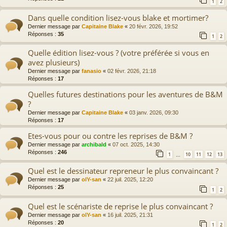
1
2
Dans quelle condition lisez-vous blake et mortimer?
Dernier message par
Capitaine Blake
«
20 févr. 2026, 19:52
Réponses :
35
1
2
Quelle édition lisez-vous ? (votre préférée si vous en
avez plusieurs)
Dernier message par
fanasio
«
02 févr. 2026, 21:18
Réponses :
17
Quelles futures destinations pour les aventures de B&M
?
Dernier message par
Capitaine Blake
«
03 janv. 2026, 09:30
Réponses :
17
Etes-vous pour ou contre les reprises de B&M ?
Dernier message par
archibald
«
07 oct. 2025, 14:30
Réponses :
246
1
10
11
12
13
…
Quel est le dessinateur repreneur le plus convaincant ?
Dernier message par
olY-san
«
22 juil. 2025, 12:20
Réponses :
25
1
2
Quel est le scénariste de reprise le plus convaincant ?
Dernier message par
olY-san
«
16 juil. 2025, 21:31
Réponses :
20
1
2