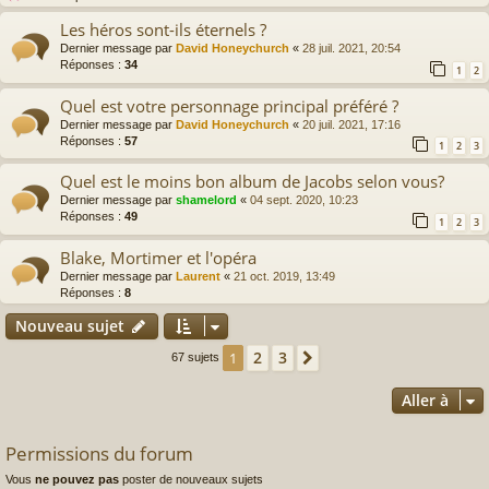
Les héros sont-ils éternels ?
Dernier message par
David Honeychurch
«
28 juil. 2021, 20:54
Réponses :
34
1
2
Quel est votre personnage principal préféré ?
Dernier message par
David Honeychurch
«
20 juil. 2021, 17:16
Réponses :
57
1
2
3
Quel est le moins bon album de Jacobs selon vous?
Dernier message par
shamelord
«
04 sept. 2020, 10:23
Réponses :
49
1
2
3
Blake, Mortimer et l'opéra
Dernier message par
Laurent
«
21 oct. 2019, 13:49
Réponses :
8
Nouveau sujet
2
3
1
Suivante
67 sujets
Aller à
Permissions du forum
Vous
ne pouvez pas
poster de nouveaux sujets