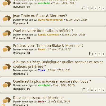
Dernier message par
archibald
«
26 déc. 2024, 09:09
Réponses :
95
1
2
3
4
5
Jeux Tintin ou Blake & Mortimer?
Dernier message par
David Honeychurch
«
30 avr. 2024, 14:16
Réponses :
2
Quel est votre titre d'album préféré ?
Dernier message par
Laszlo Carreidas
«
12 mars 2024, 10:15
Réponses :
10
Préférez-vous Tintin ou Blake & Mortimer ?
Dernier message par
David
«
17 févr. 2024, 22:27
Réponses :
58
1
2
3
Albums du Piège Diabolique : quelles sont vos mises en
couleurs préférées ?
Dernier message par
Thark
«
22 déc. 2022, 15:11
Réponses :
9
Quelle est la plus mauvaise reprise selon vous ?
Dernier message par
archibald
«
03 oct. 2021, 08:53
Réponses :
86
1
2
3
4
5
Date de naissance de Mortimer
Dernier message par
freric
«
13 août 2021, 09:38
Réponses :
2