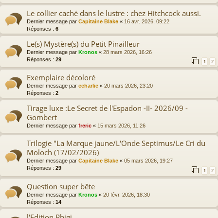
Le collier caché dans le lustre : chez Hitchcock aussi.
Dernier message par
Capitaine Blake
«
16 avr. 2026, 09:22
Réponses :
6
Le(s) Mystère(s) du Petit Pinailleur
Dernier message par
Kronos
«
28 mars 2026, 16:26
Réponses :
29
1
2
Exemplaire décoloré
Dernier message par
ccharlie
«
20 mars 2026, 23:20
Réponses :
2
Tirage luxe :Le Secret de l'Espadon -II- 2026/09 -
Gombert
Dernier message par
freric
«
15 mars 2026, 11:26
Trilogie "La Marque jaune/L'Onde Septimus/Le Cri du
Moloch (17/02/2026)
Dernier message par
Capitaine Blake
«
05 mars 2026, 19:27
Réponses :
29
1
2
Question super bête
Dernier message par
Kronos
«
20 févr. 2026, 18:30
Réponses :
14
l'Edition Phigi