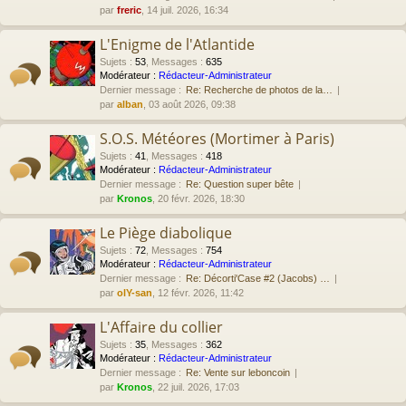
par
freric
, 14 juil. 2026, 16:34
L'Enigme de l'Atlantide
Sujets
:
53
,
Messages
:
635
Modérateur :
Rédacteur-Administrateur
Dernier message :
Re: Recherche de photos de la…
par
alban
, 03 août 2026, 09:38
S.O.S. Météores (Mortimer à Paris)
Sujets
:
41
,
Messages
:
418
Modérateur :
Rédacteur-Administrateur
Dernier message :
Re: Question super bête
par
Kronos
, 20 févr. 2026, 18:30
Le Piège diabolique
Sujets
:
72
,
Messages
:
754
Modérateur :
Rédacteur-Administrateur
Dernier message :
Re: Décorti'Case #2 (Jacobs) …
par
olY-san
, 12 févr. 2026, 11:42
L'Affaire du collier
Sujets
:
35
,
Messages
:
362
Modérateur :
Rédacteur-Administrateur
Dernier message :
Re: Vente sur leboncoin
par
Kronos
, 22 juil. 2026, 17:03