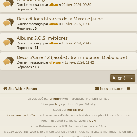
Dernier message par
alban
«
20 févr. 2026, 09:39
Réponses :
6
Des editions bizarres de la Marque Jaune
Dernier message par
alban
«
19 févr. 2026, 19:12
Réponses :
3
Albums S.O.S. météores.
Dernier message par
alban
«
15 févr. 2026, 23:47
Réponses :
11
Décorti'Case #2 (Jacobs) : transmutation Diabolique !
Dernier message par
olY-san
«
12 févr. 2026, 11:42
Réponses :
13
Aller à
Site Web
Forum
Nous contacter
Développé par
phpBB
® Forum Software © phpBB Limited
Style par
Arty
- phpBB 3.2 par MrGaby
Traduit par
phpBB-fr.com
Communauté EzCom
: « Traductions d'extensions & styles pour phpBB 3.2.x & 3.3.x »
Forum hébergé par les services d’
OVH
2 rue Kellermann - 59100 Roubaix - France - tél 1007
© 2010-2020 Site Web & forum Centaur Club non-officiels sur Blake & Mortimer, mis en ligne