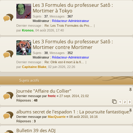
Les 3 Formules du professeur Satô :
Mortimer à Tokyo
Sujets
:
37
,
Messages
:
367
Modérateur :
Rédacteur-Administrateur
Dernier message :
Re: Les Trois Formules du Pro…
par
Kronos
, 04 août 2026, 17:40
Les 3 Formules du professeur Satô :
Mortimer contre Mortimer
Sujets
:
38
,
Messages
:
352
Modérateur :
Rédacteur-Administrateur
Dernier message :
Re: Olrik est-il mort à la fi…
par
Capitaine Blake
, 02 juin 2026, 22:26
Sujets actifs
Journée "Affaire du Collier"
Dernier message par
freric
«
27 sept. 2014, 21:02
Réponses :
48
1
2
3
albums secret de l'espadon 1 : La poursuite fantastique.
Dernier message par
MacQuarrie
«
08 août 2010, 16:16
Réponses :
3
Bulletin 39 des ADJ