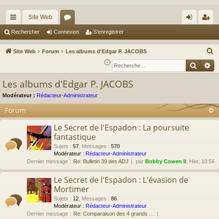
Site Web
cc
or
on
’e
Rechercher
Connexion
S’enregistrer
ès
u
ne
nr
R
Site Web
Forum
Les albums d'Edgar P. JACOBS
ra
m
xi
eg
e
Reche
Re
c
pi
s
on
ist
Les albums d'Edgar P. JACOBS
h
de
re
e
Modérateur :
Rédacteur-Administrateur
r
r
Forum
c
Le Secret de l'Espadon : La poursuite
h
fantastique
e
Sujets
:
57
,
Messages
:
570
r
Modérateur :
Rédacteur-Administrateur
Dernier message :
Re: Bulletin 39 des ADJ
par
Bobby Cowen II
, Hier, 10:56
Le Secret de l'Espadon : L'évasion de
Mortimer
Sujets
:
12
,
Messages
:
86
Modérateur :
Rédacteur-Administrateur
Dernier message :
Re: Comparaison des 4 grands …