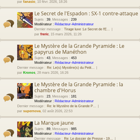
par
fanasio
, 10 févr. 2026, 18:26
Le Secret de l'Espadon : SX-1 contre-attaque
Sujets
:
39
,
Messages
:
239
Modérateur :
Rédacteur-Administrateur
Dernier message :
Tirage luxe :Le Secret de l'E…
par
freric
, 15 mars 2026, 11:26
Le Mystère de la Grande Pyramide : Le
papyrus de Manéthon
Sujets
:
43
,
Messages
:
453
Modérateur :
Rédacteur-Administrateur
Dernier message :
Re: Le(s) Mystère(s) du Petit…
par
Kronos
, 28 mars 2026, 16:26
Le Mystère de la Grande Pyramide : la
chambre d'Horus
Sujets
:
23
,
Messages
:
181
Modérateur :
Rédacteur-Administrateur
Dernier message :
Re: le Mystère de la Grande P…
par
supernova
, 02 août 2026, 22:53
La Marque jaune
Sujets
:
89
,
Messages
:
985
Modérateur :
Rédacteur-Administrateur
Dernier message :
Re: Le dossier de Presse - 19…