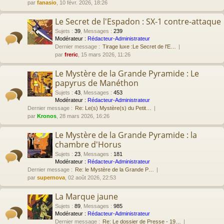
par
fanasio
, 10 févr. 2026, 18:26
Le Secret de l'Espadon : SX-1 contre-attaque
Sujets
:
39
,
Messages
:
239
Modérateur :
Rédacteur-Administrateur
Dernier message :
Tirage luxe :Le Secret de l'E…
par
freric
, 15 mars 2026, 11:26
Le Mystère de la Grande Pyramide : Le
papyrus de Manéthon
Sujets
:
43
,
Messages
:
453
Modérateur :
Rédacteur-Administrateur
Dernier message :
Re: Le(s) Mystère(s) du Petit…
par
Kronos
, 28 mars 2026, 16:26
Le Mystère de la Grande Pyramide : la
chambre d'Horus
Sujets
:
23
,
Messages
:
181
Modérateur :
Rédacteur-Administrateur
Dernier message :
Re: le Mystère de la Grande P…
par
supernova
, 02 août 2026, 22:53
La Marque jaune
Sujets
:
89
,
Messages
:
985
Modérateur :
Rédacteur-Administrateur
Dernier message :
Re: Le dossier de Presse - 19…