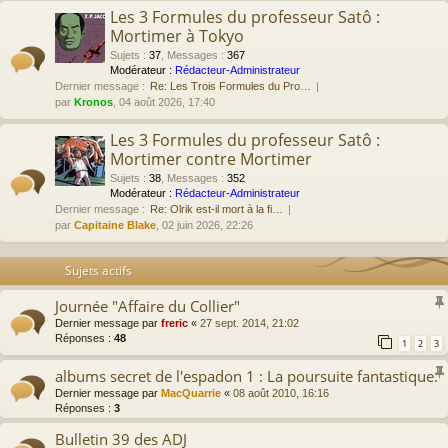
Les 3 Formules du professeur Satô :
Mortimer à Tokyo
Sujets
:
37
,
Messages
:
367
Modérateur :
Rédacteur-Administrateur
Dernier message :
Re: Les Trois Formules du Pro…
par
Kronos
, 04 août 2026, 17:40
Les 3 Formules du professeur Satô :
Mortimer contre Mortimer
Sujets
:
38
,
Messages
:
352
Modérateur :
Rédacteur-Administrateur
Dernier message :
Re: Olrik est-il mort à la fi…
par
Capitaine Blake
, 02 juin 2026, 22:26
Sujets actifs
Journée "Affaire du Collier"
Dernier message par
freric
«
27 sept. 2014, 21:02
Réponses :
48
1
2
3
albums secret de l'espadon 1 : La poursuite fantastique.
Dernier message par
MacQuarrie
«
08 août 2010, 16:16
Réponses :
3
Bulletin 39 des ADJ