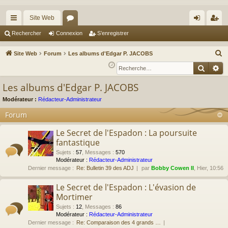
Site Web
cc
or
on
’e
Rechercher
Connexion
S’enregistrer
ès
u
ne
nr
R
Site Web
Forum
Les albums d'Edgar P. JACOBS
ra
m
xi
eg
e
Reche
Re
c
pi
s
on
ist
Les albums d'Edgar P. JACOBS
h
de
re
e
Modérateur :
Rédacteur-Administrateur
r
r
Forum
c
Le Secret de l'Espadon : La poursuite
h
fantastique
e
Sujets
:
57
,
Messages
:
570
r
Modérateur :
Rédacteur-Administrateur
Dernier message :
Re: Bulletin 39 des ADJ
par
Bobby Cowen II
, Hier, 10:56
Le Secret de l'Espadon : L'évasion de
Mortimer
Sujets
:
12
,
Messages
:
86
Modérateur :
Rédacteur-Administrateur
Dernier message :
Re: Comparaison des 4 grands …