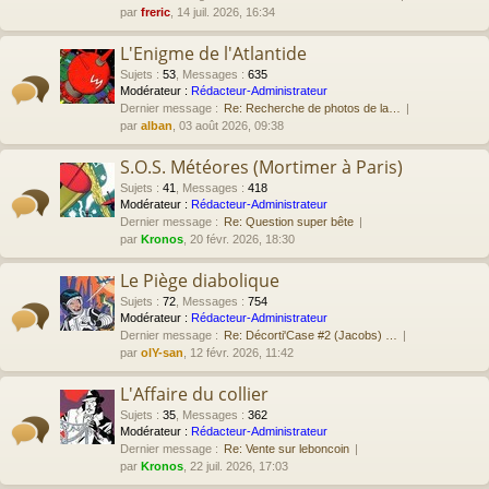
par
freric
, 14 juil. 2026, 16:34
L'Enigme de l'Atlantide
Sujets
:
53
,
Messages
:
635
Modérateur :
Rédacteur-Administrateur
Dernier message :
Re: Recherche de photos de la…
par
alban
, 03 août 2026, 09:38
S.O.S. Météores (Mortimer à Paris)
Sujets
:
41
,
Messages
:
418
Modérateur :
Rédacteur-Administrateur
Dernier message :
Re: Question super bête
par
Kronos
, 20 févr. 2026, 18:30
Le Piège diabolique
Sujets
:
72
,
Messages
:
754
Modérateur :
Rédacteur-Administrateur
Dernier message :
Re: Décorti'Case #2 (Jacobs) …
par
olY-san
, 12 févr. 2026, 11:42
L'Affaire du collier
Sujets
:
35
,
Messages
:
362
Modérateur :
Rédacteur-Administrateur
Dernier message :
Re: Vente sur leboncoin
par
Kronos
, 22 juil. 2026, 17:03