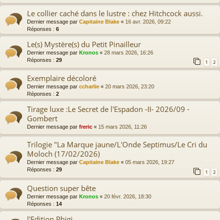
Le collier caché dans le lustre : chez Hitchcock aussi.
Dernier message par
Capitaine Blake
«
16 avr. 2026, 09:22
Réponses :
6
Le(s) Mystère(s) du Petit Pinailleur
Dernier message par
Kronos
«
28 mars 2026, 16:26
Réponses :
29
1
2
Exemplaire décoloré
Dernier message par
ccharlie
«
20 mars 2026, 23:20
Réponses :
2
Tirage luxe :Le Secret de l'Espadon -II- 2026/09 -
Gombert
Dernier message par
freric
«
15 mars 2026, 11:26
Trilogie "La Marque jaune/L'Onde Septimus/Le Cri du
Moloch (17/02/2026)
Dernier message par
Capitaine Blake
«
05 mars 2026, 19:27
Réponses :
29
1
2
Question super bête
Dernier message par
Kronos
«
20 févr. 2026, 18:30
Réponses :
14
l'Edition Phigi