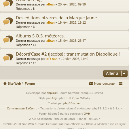
Dernier message par
alban
«
20 févr. 2026, 09:39
Réponses :
6
Des editions bizarres de la Marque Jaune
Dernier message par
alban
«
19 févr. 2026, 19:12
Réponses :
3
Albums S.O.S. météores.
Dernier message par
alban
«
15 févr. 2026, 23:47
Réponses :
11
Décorti'Case #2 (Jacobs) : transmutation Diabolique !
Dernier message par
olY-san
«
12 févr. 2026, 11:42
Réponses :
13
Aller à
Site Web
Forum
Nous contacter
Développé par
phpBB
® Forum Software © phpBB Limited
Style par
Arty
- phpBB 3.2 par MrGaby
Traduit par
phpBB-fr.com
Communauté EzCom
: « Traductions d'extensions & styles pour phpBB 3.2.x & 3.3.x »
Forum hébergé par les services d’
OVH
2 rue Kellermann - 59100 Roubaix - France - tél 1007
© 2010-2020 Site Web & forum Centaur Club non-officiels sur Blake & Mortimer, mis en ligne