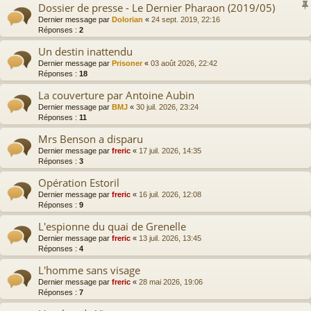
Dossier de presse - Le Dernier Pharaon (2019/05)
Dernier message par
Dolorian
«
24 sept. 2019, 22:16
Réponses :
2
Un destin inattendu
Dernier message par
Prisoner
«
03 août 2026, 22:42
Réponses :
18
La couverture par Antoine Aubin
Dernier message par
BMJ
«
30 juil. 2026, 23:24
Réponses :
11
Mrs Benson a disparu
Dernier message par
freric
«
17 juil. 2026, 14:35
Réponses :
3
Opération Estoril
Dernier message par
freric
«
16 juil. 2026, 12:08
Réponses :
9
L'espionne du quai de Grenelle
Dernier message par
freric
«
13 juil. 2026, 13:45
Réponses :
4
L'homme sans visage
Dernier message par
freric
«
28 mai 2026, 19:06
Réponses :
7