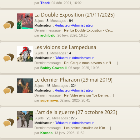
par
Thark
, 04 déc. 2021, 16:02
La Double Exposition (21/11/2025)
Sujets
:
3
,
Messages
:
94
Modérateur :
Rédacteur-Administrateur
Dernier message :
Re: La Double Exposition - Ce…
par
archibald
, 26 févr. 2026, 16:15
Les violons de Lampedusa
Sujets
:
1
,
Messages
:
4
Modérateur :
Rédacteur-Administrateur
Dernier message :
Re: Ce que nous savons sur "L…
par
Bobby Cowen II
, 06 sept. 2025, 10:06
Le dernier Pharaon (29 mai 2019)
Sujets
:
45
,
Messages
:
324
Modérateur :
Rédacteur-Administrateur
Dernier message :
Re: Votre avis sur "Le Dernie…
par
supernova
, 02 janv. 2025, 20:41
L'art de la guerre (27 octobre 2023)
Sujets
:
23
,
Messages
:
275
Modérateur :
Rédacteur-Administrateur
Dernier message :
Les petites pinailles de l'On…
par
Kronos
, 13 janv. 2026, 11:52