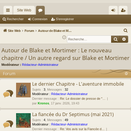
Site Web
cc
or
on
’e
Rechercher
Connexion
S’enregistrer
ès
u
ne
nr
R
Site Web
Forum
Autour de Blake et Mortimer : Le nouveau chapitre / Un autre regard sur Blake et Mortimer
ra
m
xi
eg
e
Reche
Re
c
pi
s
on
ist
Autour de Blake et Mortimer : Le nouveau
h
de
re
chapitre / Un autre regard sur Blake et Mortimer
e
r
r
Modérateur :
Rédacteur-Administrateur
c
Forum
h
e
Le dernier Chapitre - L'aventure immobile
r
Sujets
:
3
,
Messages
:
32
Modérateur :
Rédacteur-Administrateur
Dernier message :
Re: Le dossier de presse de "…
par
Kronos
, 17 janv. 2026, 19:43
La fiancée du Dr Septimus (mai 2021)
Sujets
:
4
,
Messages
:
49
Modérateur :
Rédacteur-Administrateur
Dernier message :
Re: Vos avis sur la Fiancée d…