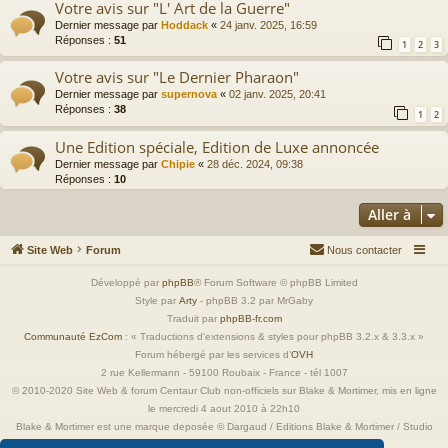
Votre avis sur "L' Art de la Guerre"
Dernier message par
Hoddack
«
24 janv. 2025, 16:59
Réponses :
51
1
2
3
Votre avis sur "Le Dernier Pharaon"
Dernier message par
supernova
«
02 janv. 2025, 20:41
Réponses :
38
1
2
Une Edition spéciale, Edition de Luxe annoncée
Dernier message par
Chipie
«
28 déc. 2024, 09:38
Réponses :
10
Aller à
Site Web
Forum
Nous contacter
Développé par
phpBB
® Forum Software © phpBB Limited
Style par
Arty
- phpBB 3.2 par MrGaby
Traduit par
phpBB-fr.com
Communauté EzCom
: « Traductions d'extensions & styles pour phpBB 3.2.x & 3.3.x »
Forum hébergé par les services d’
OVH
2 rue Kellermann - 59100 Roubaix - France - tél 1007
© 2010-2020 Site Web & forum Centaur Club non-officiels sur Blake & Mortimer, mis en ligne
le mercredi 4 aout 2010 à 22h10
Blake & Mortimer est une marque deposée © Dargaud / Editions Blake & Mortimer / Studio
Jacobs