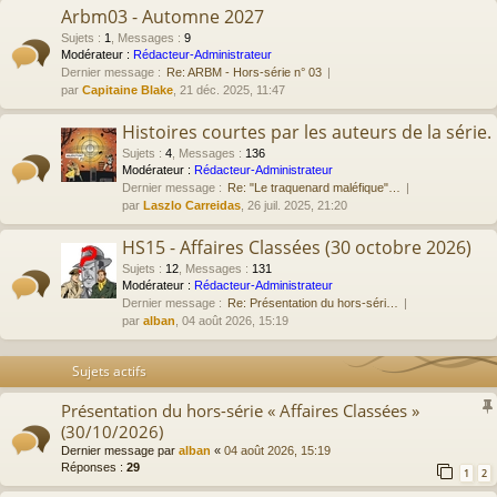
Arbm03 - Automne 2027
Sujets
:
1
,
Messages
:
9
Modérateur :
Rédacteur-Administrateur
Dernier message :
Re: ARBM - Hors-série n° 03
par
Capitaine Blake
, 21 déc. 2025, 11:47
Histoires courtes par les auteurs de la série.
Sujets
:
4
,
Messages
:
136
Modérateur :
Rédacteur-Administrateur
Dernier message :
Re: "Le traquenard maléfique"…
par
Laszlo Carreidas
, 26 juil. 2025, 21:20
HS15 - Affaires Classées (30 octobre 2026)
Sujets
:
12
,
Messages
:
131
Modérateur :
Rédacteur-Administrateur
Dernier message :
Re: Présentation du hors-séri…
par
alban
, 04 août 2026, 15:19
Sujets actifs
Présentation du hors-série « Affaires Classées »
(30/10/2026)
Dernier message par
alban
«
04 août 2026, 15:19
Réponses :
29
1
2