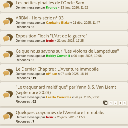
Les petites pinailles de l'Oncle Sam
Dernier message par
Kronos
«
13 janv. 2026, 11:52
ARBM - Hors-série n° 03
Dernier message par
Capitaine Blake
«
21 déc. 2025, 11:47
Réponses :
8
Exposition Floc'h "L'Art de la guerre"
Dernier message par
freric
«
21 oct. 2025, 17:25
Ce que nous savons sur "Les violons de Lampedusa"
Dernier message par
Bobby Cowen II
«
06 sept. 2025, 10:06
Réponses :
3
Le Dernier Chapitre : L'Aventure immobile
Dernier message par
olY-san
«
07 août 2025, 18:16
Réponses :
19
"Le traquenard maléfique" par Yann & S. Van Liemt
(septembre 2023)
Dernier message par
Laszlo Carreidas
«
26 juil. 2025, 21:20
Réponses :
62
1
2
3
4
Quelques crayonnés de l'Aventure Immobile.
Dernier message par
freric
«
25 janv. 2025, 11:53
Réponses :
7