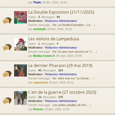
par
Thark
, 04 déc. 2021, 16:02
La Double Exposition (21/11/2025)
Sujets
:
3
,
Messages
:
94
Modérateur :
Rédacteur-Administrateur
Dernier message :
Re: La Double Exposition - Ce…
par
archibald
, 26 févr. 2026, 16:15
Les violons de Lampedusa
Sujets
:
1
,
Messages
:
4
Modérateur :
Rédacteur-Administrateur
Dernier message :
Re: Ce que nous savons sur "L…
par
Bobby Cowen II
, 06 sept. 2025, 10:06
Le dernier Pharaon (29 mai 2019)
Sujets
:
45
,
Messages
:
324
Modérateur :
Rédacteur-Administrateur
Dernier message :
Re: Votre avis sur "Le Dernie…
par
supernova
, 02 janv. 2025, 20:41
L'art de la guerre (27 octobre 2023)
Sujets
:
23
,
Messages
:
275
Modérateur :
Rédacteur-Administrateur
Dernier message :
Les petites pinailles de l'On…
par
Kronos
, 13 janv. 2026, 11:52