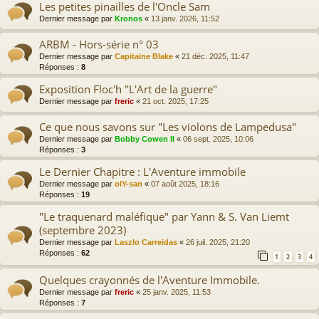
Les petites pinailles de l'Oncle Sam
Dernier message par
Kronos
«
13 janv. 2026, 11:52
ARBM - Hors-série n° 03
Dernier message par
Capitaine Blake
«
21 déc. 2025, 11:47
Réponses :
8
Exposition Floc'h "L'Art de la guerre"
Dernier message par
freric
«
21 oct. 2025, 17:25
Ce que nous savons sur "Les violons de Lampedusa"
Dernier message par
Bobby Cowen II
«
06 sept. 2025, 10:06
Réponses :
3
Le Dernier Chapitre : L'Aventure immobile
Dernier message par
olY-san
«
07 août 2025, 18:16
Réponses :
19
"Le traquenard maléfique" par Yann & S. Van Liemt
(septembre 2023)
Dernier message par
Laszlo Carreidas
«
26 juil. 2025, 21:20
Réponses :
62
1
2
3
4
Quelques crayonnés de l'Aventure Immobile.
Dernier message par
freric
«
25 janv. 2025, 11:53
Réponses :
7