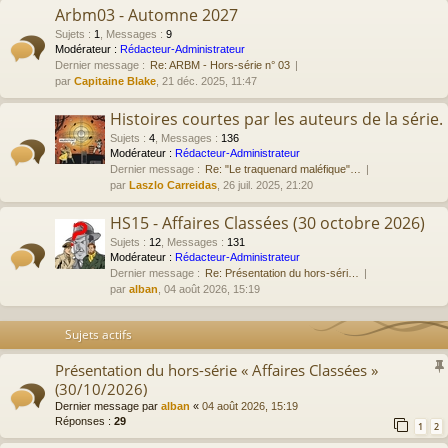
Arbm03 - Automne 2027
Sujets
:
1
,
Messages
:
9
Modérateur :
Rédacteur-Administrateur
Dernier message :
Re: ARBM - Hors-série n° 03
par
Capitaine Blake
, 21 déc. 2025, 11:47
Histoires courtes par les auteurs de la série.
Sujets
:
4
,
Messages
:
136
Modérateur :
Rédacteur-Administrateur
Dernier message :
Re: "Le traquenard maléfique"…
par
Laszlo Carreidas
, 26 juil. 2025, 21:20
HS15 - Affaires Classées (30 octobre 2026)
Sujets
:
12
,
Messages
:
131
Modérateur :
Rédacteur-Administrateur
Dernier message :
Re: Présentation du hors-séri…
par
alban
, 04 août 2026, 15:19
Sujets actifs
Présentation du hors-série « Affaires Classées »
(30/10/2026)
Dernier message par
alban
«
04 août 2026, 15:19
Réponses :
29
1
2