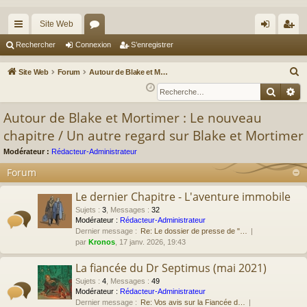
Site Web
cc
or
on
’e
Rechercher
Connexion
S’enregistrer
ès
u
ne
nr
R
Site Web
Forum
Autour de Blake et Mortimer : Le nouveau chapitre / Un autre regard sur Blake et Mortimer
ra
m
xi
eg
e
Reche
Re
c
pi
s
on
ist
Autour de Blake et Mortimer : Le nouveau
h
de
re
chapitre / Un autre regard sur Blake et Mortimer
e
r
r
Modérateur :
Rédacteur-Administrateur
c
Forum
h
e
Le dernier Chapitre - L'aventure immobile
r
Sujets
:
3
,
Messages
:
32
Modérateur :
Rédacteur-Administrateur
Dernier message :
Re: Le dossier de presse de "…
par
Kronos
, 17 janv. 2026, 19:43
La fiancée du Dr Septimus (mai 2021)
Sujets
:
4
,
Messages
:
49
Modérateur :
Rédacteur-Administrateur
Dernier message :
Re: Vos avis sur la Fiancée d…