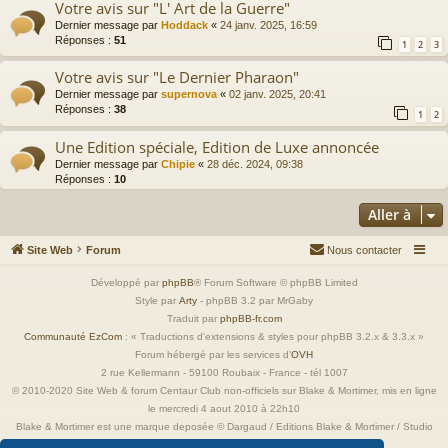
Votre avis sur "L' Art de la Guerre"
Dernier message par
Hoddack
«
24 janv. 2025, 16:59
Réponses :
51
1
2
3
Votre avis sur "Le Dernier Pharaon"
Dernier message par
supernova
«
02 janv. 2025, 20:41
Réponses :
38
1
2
Une Edition spéciale, Edition de Luxe annoncée
Dernier message par
Chipie
«
28 déc. 2024, 09:38
Réponses :
10
Aller à
Site Web
Forum
Nous contacter
Développé par
phpBB
® Forum Software © phpBB Limited
Style par
Arty
- phpBB 3.2 par MrGaby
Traduit par
phpBB-fr.com
Communauté EzCom
: « Traductions d'extensions & styles pour phpBB 3.2.x & 3.3.x »
Forum hébergé par les services d’
OVH
2 rue Kellermann - 59100 Roubaix - France - tél 1007
© 2010-2020 Site Web & forum Centaur Club non-officiels sur Blake & Mortimer, mis en ligne
le mercredi 4 aout 2010 à 22h10
Blake & Mortimer est une marque deposée © Dargaud / Editions Blake & Mortimer / Studio
Jacobs