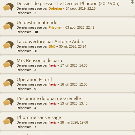
Dossier de presse - Le Dernier Pharaon (2019/05)
Dernier message par
Dolorian
«
24 sept. 2019, 22:16
Réponses :
2
Un destin inattendu
Dernier message par
Prisoner
«
03 août 2026, 22:42
Réponses :
18
La couverture par Antoine Aubin
Dernier message par
BMJ
«
30 juil. 2026, 23:24
Réponses :
11
Mrs Benson a disparu
Dernier message par
freric
«
17 juil. 2026, 14:35
Réponses :
3
Opération Estoril
Dernier message par
freric
«
16 juil. 2026, 12:08
Réponses :
9
L'espionne du quai de Grenelle
Dernier message par
freric
«
13 juil. 2026, 13:45
Réponses :
4
L'homme sans visage
Dernier message par
freric
«
28 mai 2026, 19:06
Réponses :
7