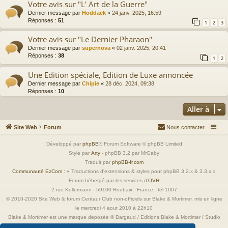
Votre avis sur "L' Art de la Guerre"
Dernier message par
Hoddack
«
24 janv. 2025, 16:59
Réponses :
51
1
2
3
Votre avis sur "Le Dernier Pharaon"
Dernier message par
supernova
«
02 janv. 2025, 20:41
Réponses :
38
1
2
Une Edition spéciale, Edition de Luxe annoncée
Dernier message par
Chipie
«
28 déc. 2024, 09:38
Réponses :
10
Aller à
Site Web
Forum
Nous contacter
Développé par
phpBB
® Forum Software © phpBB Limited
Style par
Arty
- phpBB 3.2 par MrGaby
Traduit par
phpBB-fr.com
Communauté EzCom
: « Traductions d'extensions & styles pour phpBB 3.2.x & 3.3.x »
Forum hébergé par les services d’
OVH
2 rue Kellermann - 59100 Roubaix - France - tél 1007
© 2010-2020 Site Web & forum Centaur Club non-officiels sur Blake & Mortimer, mis en ligne
le mercredi 4 aout 2010 à 22h10
Blake & Mortimer est une marque deposée © Dargaud / Editions Blake & Mortimer / Studio
Jacobs