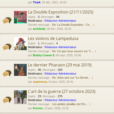
par
Thark
, 04 déc. 2021, 16:02
La Double Exposition (21/11/2025)
Sujets
:
3
,
Messages
:
94
Modérateur :
Rédacteur-Administrateur
Dernier message :
Re: La Double Exposition - Ce…
par
archibald
, 26 févr. 2026, 16:15
Les violons de Lampedusa
Sujets
:
1
,
Messages
:
4
Modérateur :
Rédacteur-Administrateur
Dernier message :
Re: Ce que nous savons sur "L…
par
Bobby Cowen II
, 06 sept. 2025, 10:06
Le dernier Pharaon (29 mai 2019)
Sujets
:
45
,
Messages
:
324
Modérateur :
Rédacteur-Administrateur
Dernier message :
Re: Votre avis sur "Le Dernie…
par
supernova
, 02 janv. 2025, 20:41
L'art de la guerre (27 octobre 2023)
Sujets
:
23
,
Messages
:
275
Modérateur :
Rédacteur-Administrateur
Dernier message :
Les petites pinailles de l'On…
par
Kronos
, 13 janv. 2026, 11:52