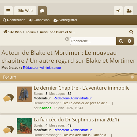
Site Web
cc
or
on
’e
Rechercher
Connexion
S’enregistrer
ès
u
ne
nr
R
Site Web
Forum
Autour de Blake et Mortimer : Le nouveau chapitre / Un autre regard sur Blake et Mortimer
ra
m
xi
eg
e
Reche
Re
c
pi
s
on
ist
Autour de Blake et Mortimer : Le nouveau
h
de
re
chapitre / Un autre regard sur Blake et Mortimer
e
r
r
Modérateur :
Rédacteur-Administrateur
c
Forum
h
e
Le dernier Chapitre - L'aventure immobile
r
Sujets
:
3
,
Messages
:
32
Modérateur :
Rédacteur-Administrateur
Dernier message :
Re: Le dossier de presse de "…
par
Kronos
, 17 janv. 2026, 19:43
La fiancée du Dr Septimus (mai 2021)
Sujets
:
4
,
Messages
:
49
Modérateur :
Rédacteur-Administrateur
Dernier message :
Re: Vos avis sur la Fiancée d…