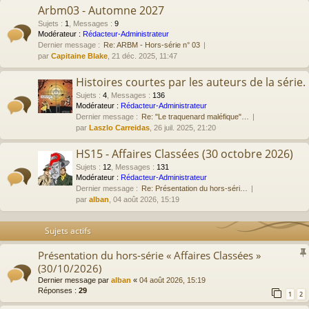
Arbm03 - Automne 2027
Sujets
:
1
,
Messages
:
9
Modérateur :
Rédacteur-Administrateur
Dernier message :
Re: ARBM - Hors-série n° 03
par
Capitaine Blake
, 21 déc. 2025, 11:47
Histoires courtes par les auteurs de la série.
Sujets
:
4
,
Messages
:
136
Modérateur :
Rédacteur-Administrateur
Dernier message :
Re: "Le traquenard maléfique"…
par
Laszlo Carreidas
, 26 juil. 2025, 21:20
HS15 - Affaires Classées (30 octobre 2026)
Sujets
:
12
,
Messages
:
131
Modérateur :
Rédacteur-Administrateur
Dernier message :
Re: Présentation du hors-séri…
par
alban
, 04 août 2026, 15:19
Sujets actifs
Présentation du hors-série « Affaires Classées »
(30/10/2026)
Dernier message par
alban
«
04 août 2026, 15:19
Réponses :
29
1
2