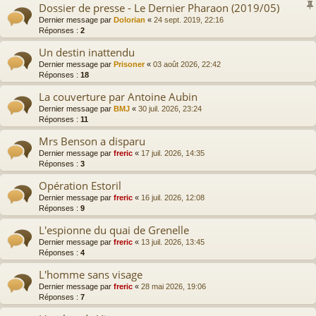
Dossier de presse - Le Dernier Pharaon (2019/05)
Dernier message par
Dolorian
«
24 sept. 2019, 22:16
Réponses :
2
Un destin inattendu
Dernier message par
Prisoner
«
03 août 2026, 22:42
Réponses :
18
La couverture par Antoine Aubin
Dernier message par
BMJ
«
30 juil. 2026, 23:24
Réponses :
11
Mrs Benson a disparu
Dernier message par
freric
«
17 juil. 2026, 14:35
Réponses :
3
Opération Estoril
Dernier message par
freric
«
16 juil. 2026, 12:08
Réponses :
9
L'espionne du quai de Grenelle
Dernier message par
freric
«
13 juil. 2026, 13:45
Réponses :
4
L'homme sans visage
Dernier message par
freric
«
28 mai 2026, 19:06
Réponses :
7