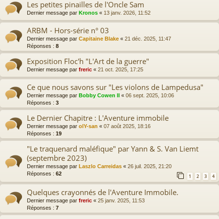
Les petites pinailles de l'Oncle Sam
Dernier message par
Kronos
«
13 janv. 2026, 11:52
ARBM - Hors-série n° 03
Dernier message par
Capitaine Blake
«
21 déc. 2025, 11:47
Réponses :
8
Exposition Floc'h "L'Art de la guerre"
Dernier message par
freric
«
21 oct. 2025, 17:25
Ce que nous savons sur "Les violons de Lampedusa"
Dernier message par
Bobby Cowen II
«
06 sept. 2025, 10:06
Réponses :
3
Le Dernier Chapitre : L'Aventure immobile
Dernier message par
olY-san
«
07 août 2025, 18:16
Réponses :
19
"Le traquenard maléfique" par Yann & S. Van Liemt
(septembre 2023)
Dernier message par
Laszlo Carreidas
«
26 juil. 2025, 21:20
Réponses :
62
1
2
3
4
Quelques crayonnés de l'Aventure Immobile.
Dernier message par
freric
«
25 janv. 2025, 11:53
Réponses :
7