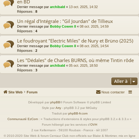
en BD
Dernier message par
archibald
«
13 oct. 2025, 14:32
Réponses :
8
Un régal d'Intégrale : "Gil Jourdan" de Tillieux
Dernier message par
Bobby Cowen II
«
08 oct. 2025, 14:59
Réponses :
4
Le foudroyant "Electric Miles" de Nury et Brüno (2025)
Dernier message par
Bobby Cowen II
«
08 oct. 2025, 14:54
Réponses :
2
Les "Dédales" de Charles BURNS, où même Tintin rôde
Dernier message par
archibald
«
05 oct. 2025, 18:50
Réponses :
3
Aller à
Site Web
Forum
Nous contacter
Développé par
phpBB
® Forum Software © phpBB Limited
Style par
Arty
- phpBB 3.2 par MrGaby
Traduit par
phpBB-fr.com
Communauté EzCom
: « Traductions d'extensions & styles pour phpBB 3.2.x & 3.3.x »
Forum hébergé par les services d’
OVH
2 rue Kellermann - 59100 Roubaix - France - tél 1007
© 2010-2020 Site Web & forum Centaur Club non-officiels sur Blake & Mortimer, mis en ligne