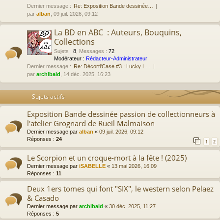
Dernier message :
Re: Exposition Bande dessinée…
par
alban
, 09 juil. 2026, 09:12
La BD en ABC : Auteurs, Bouquins,
Collections
Sujets
:
8
,
Messages
:
72
Modérateur :
Rédacteur-Administrateur
Dernier message :
Re: Décorti'Case #3 : Lucky L…
par
archibald
, 14 déc. 2025, 16:23
Sujets actifs
Exposition Bande dessinée passion de collectionneurs à
l'atelier Grognard de Rueil Malmaison
Dernier message par
alban
«
09 juil. 2026, 09:12
Réponses :
24
1
2
Le Scorpion et un croque-mort à la fête ! (2025)
Dernier message par
iSABELLE
«
13 mai 2026, 16:09
Réponses :
11
Deux 1ers tomes qui font "SIX", le western selon Pelaez
& Casado
Dernier message par
archibald
«
30 déc. 2025, 11:27
Réponses :
5