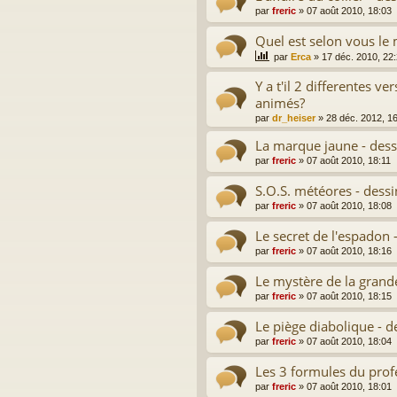
par
freric
»
07 août 2010, 18:03
Quel est selon vous le 
par
Erca
»
17 déc. 2010, 22
Y a t'il 2 differentes 
animés?
par
dr_heiser
»
28 déc. 2012, 1
La marque jaune - dess
par
freric
»
07 août 2010, 18:11
S.O.S. météores - dess
par
freric
»
07 août 2010, 18:08
Le secret de l'espadon 
par
freric
»
07 août 2010, 18:16
Le mystère de la grand
par
freric
»
07 août 2010, 18:15
Le piège diabolique - d
par
freric
»
07 août 2010, 18:04
Les 3 formules du prof
par
freric
»
07 août 2010, 18:01