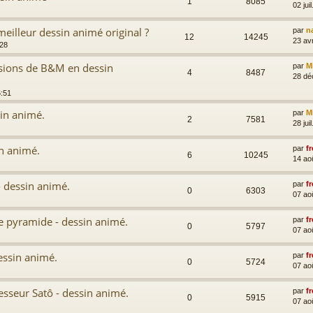
1
8085
02 jui
meilleur dessin animé original ?
par
n
12
14245
23 av
:28
versions de B&M en dessin
par
M
4
8487
28 dé
6:51
in animé.
par
M
2
7581
28 jui
in animé.
par
fr
6
10245
14 ao
- dessin animé.
par
fr
0
6303
07 ao
e pyramide - dessin animé.
par
fr
0
5797
07 ao
essin animé.
par
fr
0
5724
07 ao
esseur Satô - dessin animé.
par
fr
0
5915
07 ao