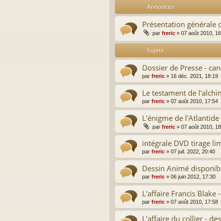
Annonces
Présentation générale 
par
freric
»
07 août 2010, 16
Sujets
Dossier de Presse - can
par
freric
»
16 déc. 2021, 18:19
Le testament de l'alchi
par
freric
»
07 août 2010, 17:54
L'énigme de l'Atlantide
par
freric
»
07 août 2010, 18
intégrale DVD tirage li
par
freric
»
07 juil. 2022, 20:40
Dessin Animé disponibl
par
freric
»
06 juin 2012, 17:30
L'affaire Francis Blake 
par
freric
»
07 août 2010, 17:58
L'affaire du collier - d