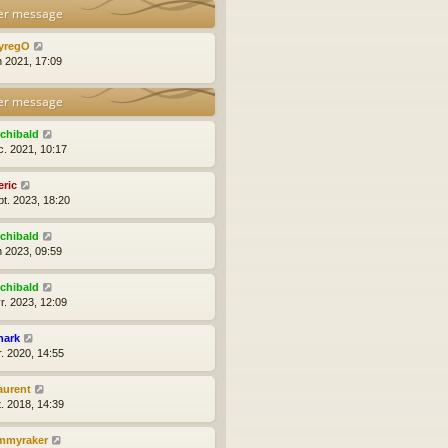
er message
yregO
n 2021, 17:09
er message
rchibald
c. 2021, 10:17
eric
pt. 2023, 18:20
rchibald
n 2023, 09:59
rchibald
r. 2023, 12:09
hark
r. 2020, 14:55
aurent
t. 2018, 14:39
immyraker