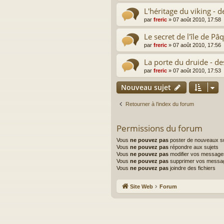
L'héritage du viking - 
par
freric
»
07 août 2010, 17:58
Le secret de l'île de Pâ
par
freric
»
07 août 2010, 17:56
La porte du druide - d
par
freric
»
07 août 2010, 17:53
Nouveau sujet
Retourner à l’index du forum
Permissions du forum
Vous
ne pouvez pas
poster de nouveaux su
Vous
ne pouvez pas
répondre aux sujets
Vous
ne pouvez pas
modifier vos message
Vous
ne pouvez pas
supprimer vos messa
Vous
ne pouvez pas
joindre des fichiers
Site Web
Forum