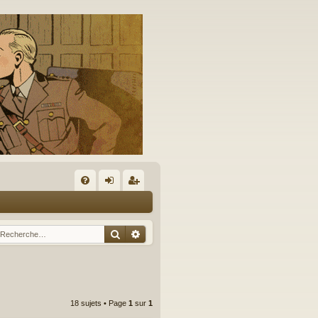
A
FA
on
’e
Q
ne
nr
Rechercher
Recherche avancée
xi
eg
on
ist
re
18 sujets • Page
1
sur
1
r