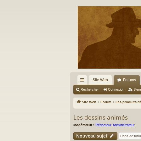
Site Web
Forums
cc
Rechercher
Connexion
S’enr
ès
Site Web
Forum
Les produits dé
ra
Les dessins animés
pi
Modérateur :
Rédacteur-Administrateur
de
Nouveau sujet