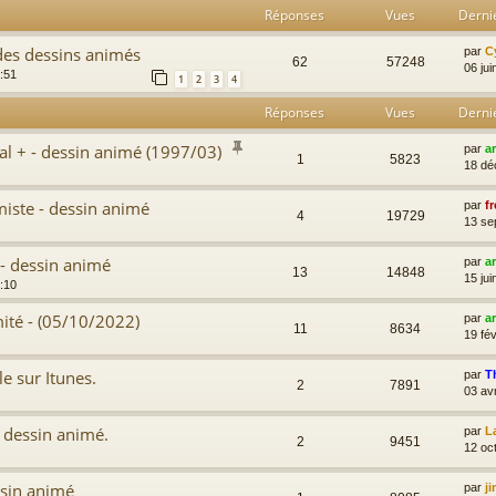
Réponses
Vues
Derni
des dessins animés
par
C
62
57248
06 jui
:51
1
2
3
4
Réponses
Vues
Derni
al + - dessin animé (1997/03)
par
a
1
5823
18 dé
miste - dessin animé
par
fr
4
19729
13 se
 - dessin animé
par
a
13
14848
15 jui
:10
mité - (05/10/2022)
par
a
11
8634
19 fév
e sur Itunes.
par
T
2
7891
03 av
- dessin animé.
par
L
2
9451
12 oc
essin animé
par
j