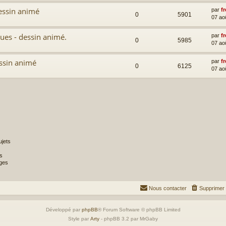
dessin animé
par
fr
0
5901
07 ao
ques - dessin animé.
par
fr
0
5985
07 ao
essin animé
par
fr
0
6125
07 ao
jets
s
ges
Nous contacter
Supprimer 
Développé par
phpBB
® Forum Software © phpBB Limited
Style par
Arty
- phpBB 3.2 par MrGaby