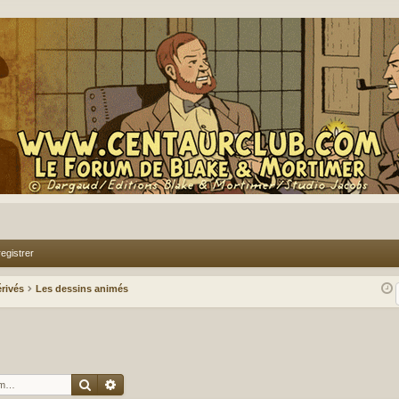
egistrer
rivés
Les dessins animés
Rechercher
Recherche avancée