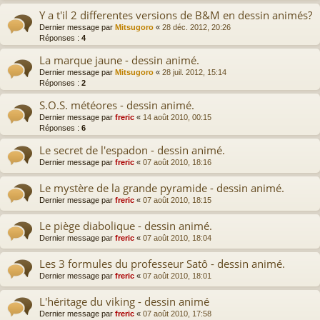
Y a t'il 2 differentes versions de B&M en dessin animés?
Dernier message par
Mitsugoro
«
28 déc. 2012, 20:26
Réponses :
4
La marque jaune - dessin animé.
Dernier message par
Mitsugoro
«
28 juil. 2012, 15:14
Réponses :
2
S.O.S. météores - dessin animé.
Dernier message par
freric
«
14 août 2010, 00:15
Réponses :
6
Le secret de l'espadon - dessin animé.
Dernier message par
freric
«
07 août 2010, 18:16
Le mystère de la grande pyramide - dessin animé.
Dernier message par
freric
«
07 août 2010, 18:15
Le piège diabolique - dessin animé.
Dernier message par
freric
«
07 août 2010, 18:04
Les 3 formules du professeur Satô - dessin animé.
Dernier message par
freric
«
07 août 2010, 18:01
L'héritage du viking - dessin animé
Dernier message par
freric
«
07 août 2010, 17:58