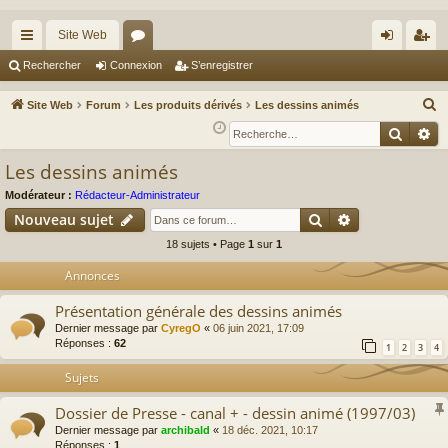
Site Web
cc
or
on
’e
Rechercher
Connexion
S’enregistrer
ès
u
ne
nr
R
Site Web
Forum
Les produits dérivés
Les dessins animés
ra
m
xi
eg
e
Reche
Re
c
pi
s
on
ist
Les dessins animés
h
de
re
e
Modérateur :
Rédacteur-Administrateur
r
r
Rechercher
Recherche av
Nouveau sujet
c
18 sujets • Page
1
sur
1
h
Annonces
e
r
Présentation générale des dessins animés
Dernier message par
CyregO
«
06 juin 2021, 17:09
Réponses :
62
1
2
3
4
Sujets
Dossier de Presse - canal + - dessin animé (1997/03)
Dernier message par
archibald
«
18 déc. 2021, 10:17
Réponses :
1