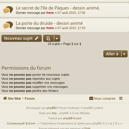
Le secret de l'île de Pâques - dessin animé.
Dernier message par
freric
«
07 août 2010, 17:56
La porte du druide - dessin animé
Dernier message par
freric
«
07 août 2010, 17:53
Nouveau sujet
18 sujets • Page
1
sur
1
Aller à
Permissions du forum
Vous
ne pouvez pas
poster de nouveaux sujets
Vous
ne pouvez pas
répondre aux sujets
Vous
ne pouvez pas
modifier vos messages
Vous
ne pouvez pas
supprimer vos messages
Vous
ne pouvez pas
joindre des fichiers
Site Web
Forum
Nous contacter
Développé par
phpBB
® Forum Software © phpBB Limited
Style par
Arty
- phpBB 3.2 par MrGaby
Traduit par
phpBB-fr.com
Communauté EzCom
: « Traductions d'extensions & styles pour phpBB 3.2.x & 3.3.x »
Forum hébergé par les services d’
OVH