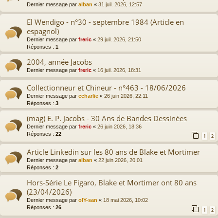
Dernier message par
alban
«
31 juil. 2026, 12:57
El Wendigo - n°30 - septembre 1984 (Article en
espagnol)
Dernier message par
freric
«
29 juil. 2026, 21:50
Réponses :
1
2004, année Jacobs
Dernier message par
freric
«
16 juil. 2026, 18:31
Collectionneur et Chineur - n°463 - 18/06/2026
Dernier message par
ccharlie
«
26 juin 2026, 22:11
Réponses :
3
(mag) E. P. Jacobs - 30 Ans de Bandes Dessinées
Dernier message par
freric
«
26 juin 2026, 18:36
Réponses :
22
1
2
Article Linkedin sur les 80 ans de Blake et Mortimer
Dernier message par
alban
«
22 juin 2026, 20:01
Réponses :
2
Hors-Série Le Figaro, Blake et Mortimer ont 80 ans
(23/04/2026)
Dernier message par
olY-san
«
18 mai 2026, 10:02
Réponses :
26
1
2