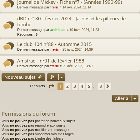
Journal de Mickey - Fiche n°7 - (Années 1990-99)
Dernier message par
freric
«
14 avr. 2024, 11:14
dBD n°180 - février 2024 - Jacobs et les pilleurs de
tombe.
Dernier message par
archibald
«
10 févr. 2024, 11:23
Réponses :
6
Le club 404 n°88 - Automme 2015
Dernier message par
freric
«
23 janv. 2024, 14:39
Amstrad - n°01 de février 1988
Dernier message par
freric
«
29 déc. 2023, 13:40
Nouveau sujet
Page
1
sur
8
2
3
4
5
8
1
Suivante
177 sujets
…
Aller à
Permissions du forum
Vous
ne pouvez pas
poster de nouveaux sujets
Vous
ne pouvez pas
répondre aux sujets
Vous
ne pouvez pas
modifier vos messages
Vous
ne pouvez pas
supprimer vos messages
Vous
ne pouvez pas
joindre des fichiers