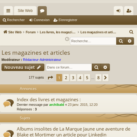
Site Web
cc
or
on
’e
Rechercher
Connexion
S’enregistrer
ès
u
ne
nr
R
Site Web
Forum
Les livres, les magazines et autres articles de presse
Les magazines et articles
ra
m
xi
eg
e
Reche
Re
c
pi
s
on
ist
Les magazines et articles
h
de
re
e
Modérateur :
Rédacteur-Administrateur
r
r
Rechercher
Recherche av
Nouveau sujet
c
Page
1
sur
8
2
3
4
5
8
1
Suivante
177 sujets
…
h
e
Annonces
r
Index des livres et magazines :
Dernier message par
archibald
«
23 janv. 2015, 12:20
Réponses :
3
Sujets
Albums insolites de La Marque Jaune une aventure de
Blake et Mortimer un article pour Linkedin