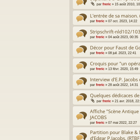
par
freric
»
15 août 2010, 10
L'entrée de sa maison. 
par
freric
»
07 oct. 2023, 14:22
Stripschrift-nld102/10
par
freric
»
04 août 2023, 00:35
Décor pour Faust de 
par
freric
»
08 juil. 2023, 22:41
Croquis pour "un opéra
par
freric
»
13 févr. 2020, 15:49
Interview d'E.P. Jacob
par
freric
»
28 août 2022, 14:31
Quelques dédicaces de
par
freric
»
21 avr. 2018, 22
Affiche "Scène Antique :
JACOBS
par
freric
»
07 mai 2022, 22:27
Partition pour Blake &
d’Edgar P.Jacobs. (RTBF