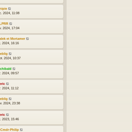
hipie
c. 2024, 11:08
LPRR
v. 2024, 17:04
alek et Mortamer
t. 2024, 16:16
reblig
pt. 2024, 10:37
rchibald
r. 2024, 09:57
eric
r. 2024, 11:12
reblig
nv. 2024, 23:38
eric
t. 2023, 15:46
tCmdr-Philip