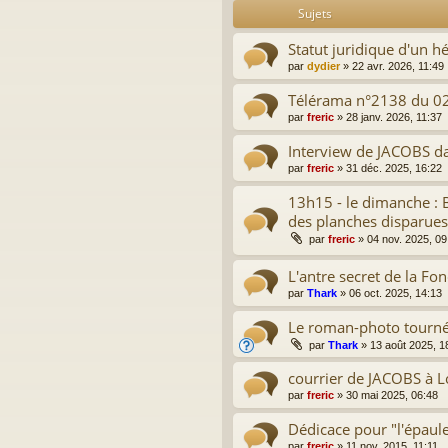
Sujets
Statut juridique d'un h
par
dydier
»
22 avr. 2026, 11:49
Télérama n°2138 du 0
par
freric
»
28 janv. 2026, 11:37
Interview de JACOBS da
par
freric
»
31 déc. 2025, 16:22
13h15 - le dimanche : 
des planches disparues
par
freric
»
04 nov. 2025, 09
L'antre secret de la Fo
par
Thark
»
06 oct. 2025, 14:13
Le roman-photo tourné
par
Thark
»
13 août 2025, 1
courrier de JACOBS à 
par
freric
»
30 mai 2025, 06:48
Dédicace pour "l'épaul
par
freric
»
11 nov. 2015, 11:11