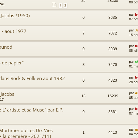
25
28235
08 oc
:41
1
2
(Jacobs /1950)
par
fr
0
3635
07 oc
3 - aout 1977
par
J
7
7072
15 ao
Gounod
par
fr
0
3939
08 jui
 de papier"
par
s
3
7470
01 ma
s dans Rock & Folk en aout 1982
par
fr
0
4323
28 ao
 Jacobs
par
A
13
16239
05 ao
:17
 L' artiste et sa Muse" par E.P.
par
fr
0
3861
07 ma
 Mortimer ou Les Dix Vies
par
n
1
4413
04 ma
/ la première - 2021/11)