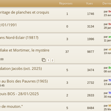
Réponses
Vues
Derni
éritage de planches et croquis
par
fr
1
1746
23 av
2/01/1991
par
fr
0
3134
28 jan
ns Nord-Eclair (1981?)
par
a
3
1996
11 jan
Blake et Mortimer, le mystère
par
o
37
9877
19 no
:00
1
2
ndation Jacobs (oct. 2025)
par
B
5
3474
08 oc
 au Bois des Pauvres (1965)
par
T
3
2732
13 ao
8:45
Louis BOS - 28/01/2025
par
T
2
2633
30 ma
e de mouton."
par
M
5
8484
25 fév