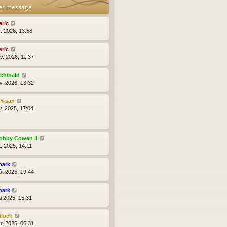
er message
eric
r. 2026, 13:58
eric
v. 2026, 11:37
rchibald
v. 2026, 13:32
lY-san
v. 2025, 17:04
obby Cowen II
t. 2025, 14:11
hark
ût 2025, 19:44
hark
i 2025, 15:31
iloch
r. 2025, 06:31