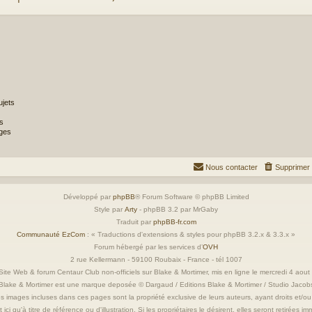
jets
s
ges
Nous contacter
Supprimer 
Développé par
phpBB
® Forum Software © phpBB Limited
Style par
Arty
- phpBB 3.2 par MrGaby
Traduit par
phpBB-fr.com
Communauté EzCom
: « Traductions d'extensions & styles pour phpBB 3.2.x & 3.3.x »
Forum hébergé par les services d’
OVH
2 rue Kellermann - 59100 Roubaix - France - tél 1007
ite Web & forum Centaur Club non-officiels sur Blake & Mortimer, mis en ligne le mercredi 4 aou
Blake & Mortimer est une marque deposée © Dargaud / Editions Blake & Mortimer / Studio Jacob
s images incluses dans ces pages sont la propriété exclusive de leurs auteurs, ayant droits et/ou
 ici qu'à titre de référence ou d'illustration. Si les propriétaires le désirent, elles seront retirées 