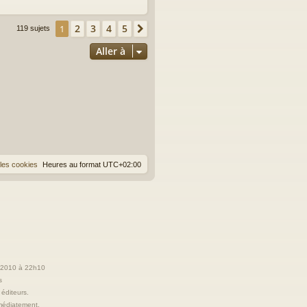
2
3
4
5
1
Suivante
119 sujets
Aller à
les cookies
Heures au format
UTC+02:00
t 2010 à 22h10
s
 éditeurs.
immédiatement.