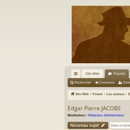
Site Web
Forums
cc
Rechercher
Connexion
S’enr
ès
Site Web
Forum
Les auteurs
E
ra
Edgar Pierre JACOBS
pi
Modérateur :
Rédacteur-Administrateur
de
Nouveau sujet