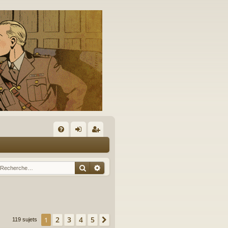
A
FA
on
’e
Q
ne
nr
Rechercher
Recherche avancée
xi
eg
on
ist
re
2
3
4
5
1
Suivante
119 sujets
r