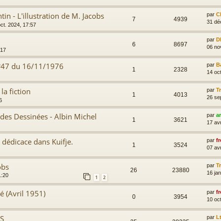
tin - L'illustration de M. Jacobs
par
C
7
4939
31 dé
ct. 2024, 17:57
par
D
6
8697
06 no
:17
n°47 du 16/11/1976
par
B
1
2328
14 oc
la fiction
par
T
1
4013
26 se
6
des Dessinées - Albin Michel
par
a
1
3621
17 av
 dédicace dans Kuifje.
par
fr
1
3524
07 av
obs
par
T
26
23880
16 ja
1:20
1
2
é (Avril 1951)
par
fr
0
3954
10 oc
BS
par
L