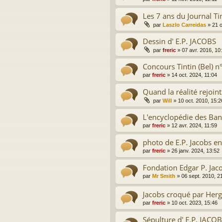
Les 7 ans du Journal Tin
par
Laszlo Carreidas
»
21 o
Dessin d' E.P. JACOBS
par
freric
»
07 avr. 2016, 10
Concours Tintin (Bel) 
par
freric
»
14 oct. 2024, 11:04
Quand la réalité rejoint 
par
Will
»
10 oct. 2010, 15:2
L'encyclopédie des Ban
par
freric
»
12 avr. 2024, 11:59
photo de E.P. Jacobs en
par
freric
»
26 janv. 2024, 13:52
Fondation Edgar P. Jac
par
Mr Smith
»
06 sept. 2010, 2
Jacobs croqué par Herg
par
freric
»
10 oct. 2023, 15:46
Sépulture d' E.P. JACO