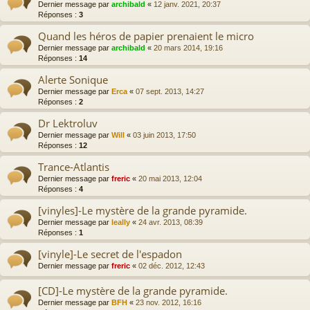
Dernier message par
archibald
«
12 janv. 2021, 20:37
Réponses :
3
Quand les héros de papier prenaient le micro
Dernier message par
archibald
«
20 mars 2014, 19:16
Réponses :
14
Alerte Sonique
Dernier message par
Erca
«
07 sept. 2013, 14:27
Réponses :
2
Dr Lektroluv
Dernier message par
Will
«
03 juin 2013, 17:50
Réponses :
12
Trance-Atlantis
Dernier message par
freric
«
20 mai 2013, 12:04
Réponses :
4
[vinyles]-Le mystère de la grande pyramide.
Dernier message par
leally
«
24 avr. 2013, 08:39
Réponses :
1
[vinyle]-Le secret de l'espadon
Dernier message par
freric
«
02 déc. 2012, 12:43
[CD]-Le mystère de la grande pyramide.
Dernier message par
BFH
«
23 nov. 2012, 16:16