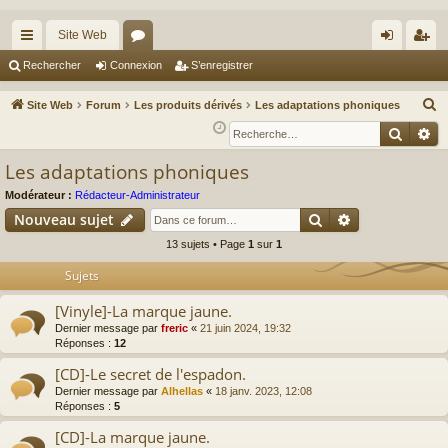
Site Web
cc
or
on
’e
Rechercher
Connexion
S’enregistrer
ès
u
ne
nr
R
Site Web
Forum
Les produits dérivés
Les adaptations phoniques
ra
m
xi
eg
e
Reche
Re
c
pi
s
on
ist
Les adaptations phoniques
h
de
re
e
Modérateur :
Rédacteur-Administrateur
r
r
Rechercher
Recherche av
Nouveau sujet
c
13 sujets • Page
1
sur
1
h
Sujets
e
r
[Vinyle]-La marque jaune.
Dernier message par
freric
«
21 juin 2024, 19:32
Réponses :
12
[CD]-Le secret de l'espadon.
Dernier message par
Alhellas
«
18 janv. 2023, 12:08
Réponses :
5
[CD]-La marque jaune.