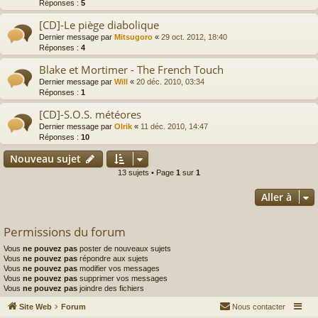
Réponses :
5
[CD]-Le piège diabolique
Dernier message par
Mitsugoro
«
29 oct. 2012, 18:40
Réponses :
4
Blake et Mortimer - The French Touch
Dernier message par
Will
«
20 déc. 2010, 03:34
Réponses :
1
[CD]-S.O.S. météores
Dernier message par
Olrik
«
11 déc. 2010, 14:47
Réponses :
10
Nouveau sujet
13 sujets • Page
1
sur
1
Aller à
Permissions du forum
Vous
ne pouvez pas
poster de nouveaux sujets
Vous
ne pouvez pas
répondre aux sujets
Vous
ne pouvez pas
modifier vos messages
Vous
ne pouvez pas
supprimer vos messages
Vous
ne pouvez pas
joindre des fichiers
Site Web
Forum
Nous contacter