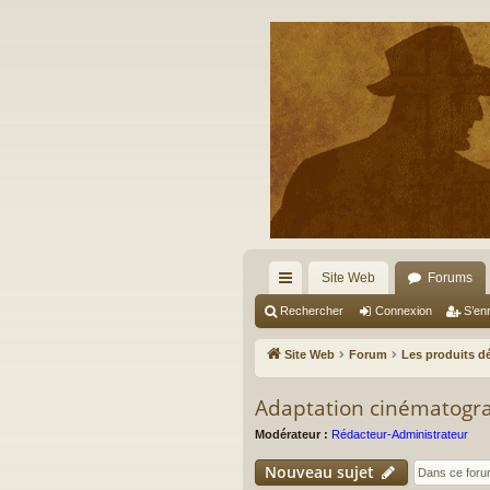
Site Web
Forums
cc
Rechercher
Connexion
S’enr
ès
Site Web
Forum
Les produits dé
ra
Adaptation cinématogr
pi
Modérateur :
Rédacteur-Administrateur
de
Nouveau sujet