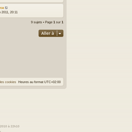
rca
n 2011, 20:11
9 sujets • Page
1
sur
1
Aller à
les cookies
Heures au format
UTC+02:00
t 2010 à 22h10
s