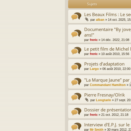
Sujets
Les Beaux Films : Le sec
par
alban
»
14 oct. 2025, 15
Documentaire "By jove,
ans!"
par
freric
»
14 déc. 2022, 21:08
Le petit film de Michel
par
freric
»
10 août 2010, 15:56
Projets d'adaptation
par
Largo
»
06 août 2010, 22:00
"La Marque Jaune" par 
par
Commandant Hamilton
»
1
Pierre Fresnay/Olrik
par
Longtarin
»
27 sept. 20
Dossier de présentation 
par
freric
»
21 oct. 2012, 21:18
Interview d'E.P.J. sur l
par
Mr Smith
»
30 mars 2012, 2