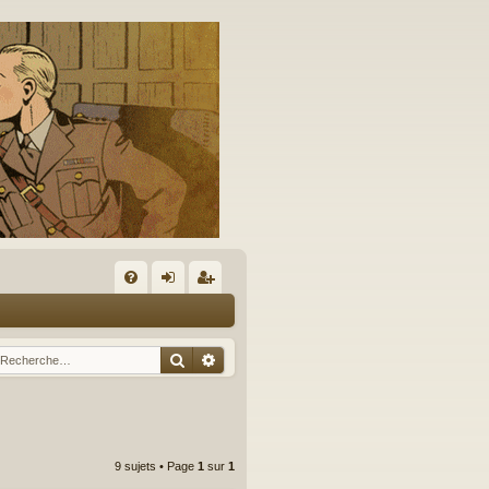
A
FA
on
’e
Q
ne
nr
Rechercher
Recherche avancée
xi
eg
on
ist
re
9 sujets • Page
1
sur
1
r