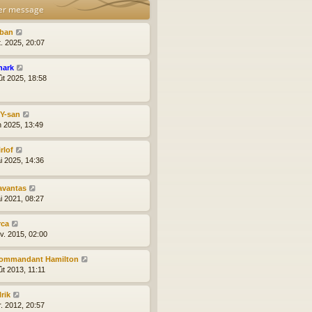
er message
lban
t. 2025, 20:07
hark
ût 2025, 18:58
lY-san
n 2025, 13:49
rlof
i 2025, 14:36
avantas
i 2021, 08:27
rca
nv. 2015, 02:00
ommandant Hamilton
ût 2013, 11:11
rik
r. 2012, 20:57