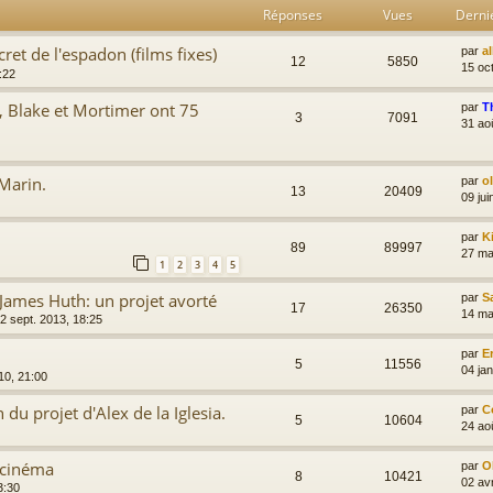
Réponses
Vues
Derni
ret de l'espadon (films fixes)
par
a
12
5850
15 oc
:22
 Blake et Mortimer ont 75
par
T
3
7091
31 ao
 Marin.
par
o
13
20409
09 jui
par
Ki
89
89997
27 ma
1
2
3
4
5
James Huth: un projet avorté
par
S
17
26350
14 ma
2 sept. 2013, 18:25
par
E
5
11556
04 ja
10, 21:00
du projet d'Alex de la Iglesia.
par
C
5
10604
24 ao
e cinéma
par
Ol
8
10421
02 av
3:30