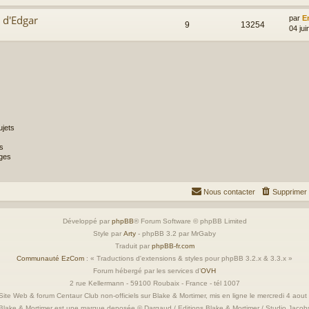
 d'Edgar
par
E
9
13254
04 jui
jets
s
ges
Nous contacter
Supprimer 
Développé par
phpBB
® Forum Software © phpBB Limited
Style par
Arty
- phpBB 3.2 par MrGaby
Traduit par
phpBB-fr.com
Communauté EzCom
: « Traductions d'extensions & styles pour phpBB 3.2.x & 3.3.x »
Forum hébergé par les services d’
OVH
2 rue Kellermann - 59100 Roubaix - France - tél 1007
ite Web & forum Centaur Club non-officiels sur Blake & Mortimer, mis en ligne le mercredi 4 aou
Blake & Mortimer est une marque deposée © Dargaud / Editions Blake & Mortimer / Studio Jacob