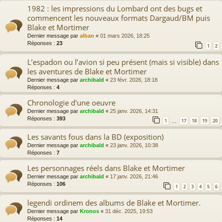
1982 : les impressions du Lombard ont des bugs et
commencent les nouveaux formats Dargaud/BM puis
Blake et Mortimer
Dernier message par
alban
«
01 mars 2026, 18:25
Réponses :
23
1
2
L’espadon ou l’avion si peu présent (mais si visible) dans
les aventures de Blake et Mortimer
Dernier message par
archibald
«
23 févr. 2026, 18:18
Réponses :
4
Chronologie d'une oeuvre
Dernier message par
archibald
«
25 janv. 2026, 14:31
Réponses :
393
1
17
18
19
20
…
Les savants fous dans la BD (exposition)
Dernier message par
archibald
«
23 janv. 2026, 10:38
Réponses :
7
Les personnages réels dans Blake et Mortimer
Dernier message par
archibald
«
17 janv. 2026, 21:46
Réponses :
106
1
2
3
4
5
6
legendi ordinem des albums de Blake et Mortimer.
Dernier message par
Kronos
«
31 déc. 2025, 19:53
Réponses :
14