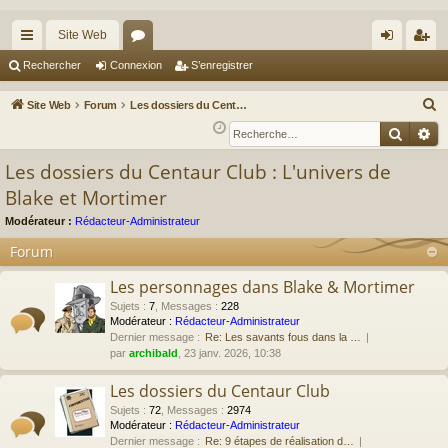
Site Web
cc
or
on
’e
Rechercher
Connexion
S’enregistrer
ès
u
ne
nr
R
Site Web
Forum
Les dossiers du Centaur Club : L'univers de Blake et Mortimer
ra
m
xi
eg
e
Reche
Re
c
pi
s
on
ist
Les dossiers du Centaur Club : L'univers de
h
de
re
Blake et Mortimer
e
r
r
Modérateur :
Rédacteur-Administrateur
c
Forum
h
e
Les personnages dans Blake & Mortimer
r
Sujets
:
7
,
Messages
:
228
Modérateur :
Rédacteur-Administrateur
Dernier message :
Re: Les savants fous dans la …
par
archibald
, 23 janv. 2026, 10:38
Les dossiers du Centaur Club
Sujets
:
72
,
Messages
:
2974
Modérateur :
Rédacteur-Administrateur
Dernier message :
Re: 9 étapes de réalisation d…