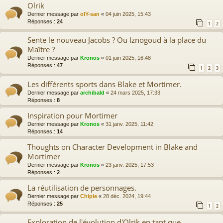
Olrik
Dernier message par
olY-san
«
04 juin 2025, 15:43
Réponses :
24
1
2
Sente le nouveau Jacobs ? Ou Iznogoud à la place du
Maître ?
Dernier message par
Kronos
«
01 juin 2025, 16:48
Réponses :
47
1
2
3
Les différents sports dans Blake et Mortimer.
Dernier message par
archibald
«
24 mars 2025, 17:33
Réponses :
8
Inspiration pour Mortimer
Dernier message par
Kronos
«
31 janv. 2025, 11:42
Réponses :
14
Thoughts on Character Development in Blake and
Mortimer
Dernier message par
Kronos
«
23 janv. 2025, 17:53
Réponses :
2
La réutilisation de personnages.
Dernier message par
Chipie
«
28 déc. 2024, 19:44
Réponses :
25
1
2
Exploration de l'évolution d'Olrik en tant que