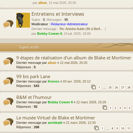
par
alban
, 12 mai 2026, 20:20
Entretiens et Interviews
Sujets
:
5
,
Messages
:
95
Modérateur :
Rédacteur-Administrateur
Dernier message :
Re: Antoine Aubin (8h à Berli…
par
Bobby Cowen II
, 24 juil. 2025, 18:09
Sujets actifs
9 étapes de réalisation d'un album de Blake et Mortimer
Dernier message par
alban
«
12 mai 2026, 20:20
Réponses :
5
99 bis park Lane
Dernier message par
Kronos
«
03 avr. 2026, 20:12
Réponses :
543
1
25
26
27
28
…
B&M et l'humour
Dernier message par
Bobby Cowen II
«
21 mars 2026, 15:29
Réponses :
92
1
2
3
4
5
Le musée Virtuel de Blake et Mortimer
Dernier message par
archibald
«
21 mars 2026, 12:33
Réponses :
208
1
8
9
10
11
…