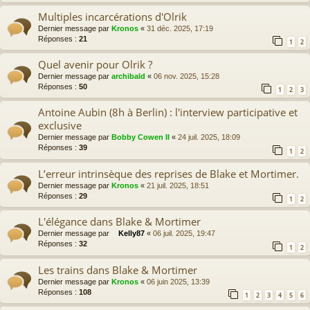
Multiples incarcérations d'Olrik
Dernier message par
Kronos
«
31 déc. 2025, 17:19
Réponses :
21
1
2
Quel avenir pour Olrik ?
Dernier message par
archibald
«
06 nov. 2025, 15:28
Réponses :
50
1
2
3
Antoine Aubin (8h à Berlin) : l'interview participative et
exclusive
Dernier message par
Bobby Cowen II
«
24 juil. 2025, 18:09
Réponses :
39
1
2
L’erreur intrinsèque des reprises de Blake et Mortimer.
Dernier message par
Kronos
«
21 juil. 2025, 18:51
Réponses :
29
1
2
L'élégance dans Blake & Mortimer
Dernier message par
Kelly87
«
06 juil. 2025, 19:47
Réponses :
32
1
2
Les trains dans Blake & Mortimer
Dernier message par
Kronos
«
06 juin 2025, 13:39
Réponses :
108
1
2
3
4
5
6