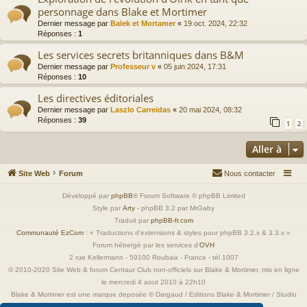
personnage dans Blake et Mortimer
Dernier message par
Balek et Mortamer
«
19 oct. 2024, 22:32
Réponses :
1
Les services secrets britanniques dans B&M
Dernier message par
Professeur v
«
05 juin 2024, 17:31
Réponses :
10
Les directives éditoriales
Dernier message par
Laszlo Carreidas
«
20 mai 2024, 08:32
Réponses :
39
1
2
Aller à
Site Web
Forum
Nous contacter
Développé par
phpBB
® Forum Software © phpBB Limited
Style par
Arty
- phpBB 3.2 par MrGaby
Traduit par
phpBB-fr.com
Communauté EzCom
: « Traductions d'extensions & styles pour phpBB 3.2.x & 3.3.x »
Forum hébergé par les services d’
OVH
2 rue Kellermann - 59100 Roubaix - France - tél 1007
© 2010-2020 Site Web & forum Centaur Club non-officiels sur Blake & Mortimer, mis en ligne
le mercredi 4 aout 2010 à 22h10
Blake & Mortimer est une marque deposée © Dargaud / Editions Blake & Mortimer / Studio
Jacobs