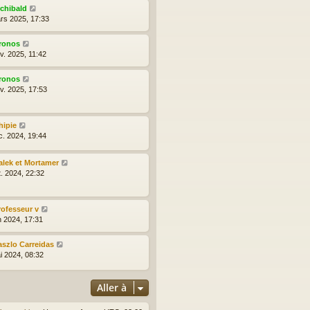
rchibald
rs 2025, 17:33
ronos
v. 2025, 11:42
ronos
nv. 2025, 17:53
hipie
c. 2024, 19:44
alek et Mortamer
t. 2024, 22:32
rofesseur v
n 2024, 17:31
aszlo Carreidas
i 2024, 08:32
Aller à