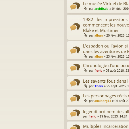
Le musée Virtuel de Bl
par
archibald
»
04 déc. 201
1982 : les impressions
commencent les nouve
Blake et Mortimer
par
alban
»
20 févr. 2026, 1
L’espadon ou l’avion si 
dans les aventures de 
par
alban
»
23 févr. 2026, 1
Chronologie d'une oeu
par
freric
»
05 août 2010, 23
Les savants fous dans l
par
Thark
»
25 sept. 2025, 
Les personnages réels 
par
axelborg14
»
06 août 2
legendi ordinem des a
par
freric
»
19 févr. 2023, 14:24
Multiples incarcération