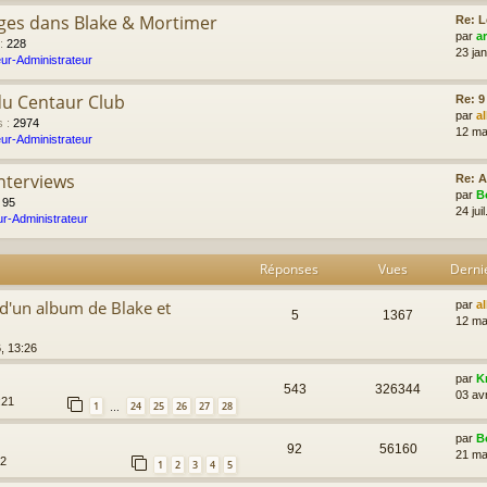
ges dans Blake & Mortimer
Re: L
par
a
:
228
23 ja
ur-Administrateur
du Centaur Club
Re: 9
par
a
s
:
2974
12 ma
ur-Administrateur
Interviews
Re: A
par
B
:
95
24 jui
r-Administrateur
Réponses
Vues
Derni
 d'un album de Blake et
par
a
5
1367
12 ma
, 13:26
par
K
543
326344
03 av
:21
1
24
25
26
27
28
…
par
B
92
56160
21 ma
12
1
2
3
4
5