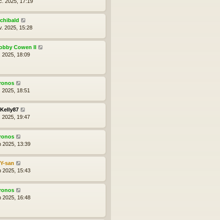
c. 2025, 17:19
rchibald
v. 2025, 15:28
obby Cowen II
l. 2025, 18:09
ronos
l. 2025, 18:51
Kelly87
l. 2025, 19:47
ronos
n 2025, 13:39
lY-san
n 2025, 15:43
ronos
n 2025, 16:48