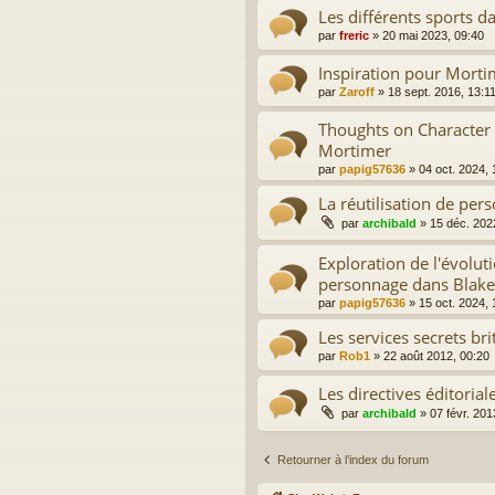
Les différents sports d
par
freric
»
20 mai 2023, 09:40
Inspiration pour Morti
par
Zaroff
»
18 sept. 2016, 13:1
Thoughts on Character
Mortimer
par
papig57636
»
04 oct. 2024, 
La réutilisation de per
par
archibald
»
15 déc. 202
Exploration de l'évolut
personnage dans Blake
par
papig57636
»
15 oct. 2024, 
Les services secrets b
par
Rob1
»
22 août 2012, 00:20
Les directives éditorial
par
archibald
»
07 févr. 201
Retourner à l’index du forum