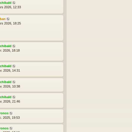
g
rchibald
e
rs 2026, 12:33
lban
rs 2026, 18:25
rchibald
r. 2026, 18:18
rchibald
nv. 2026, 14:31
rchibald
nv. 2026, 10:38
rchibald
nv. 2026, 21:46
ronos
c. 2025, 19:53
ronos