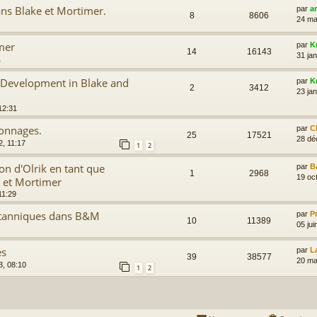
ans Blake et Mortimer.
par
a
8
8606
24 ma
mer
par
K
14
16143
31 jan
1
 Development in Blake and
par
K
2
3412
23 ja
12:31
sonnages.
par
C
25
17521
28 dé
2, 11:17
1
2
ion d'Olrik en tant que
par
B
1
2968
19 oc
 et Mortimer
11:29
ritanniques dans B&M
par
P
10
11389
05 jui
es
par
L
39
38577
20 ma
3, 08:10
1
2