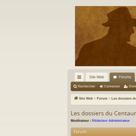
Site Web
Forums
cc
Rechercher
Connexion
S’enr
ès
Site Web
Forum
Les dossiers du
ra
Les dossiers du Centaur
pi
Modérateur :
Rédacteur-Administrateur
de
Forum