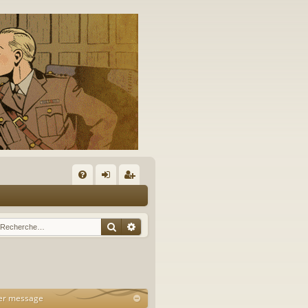
A
FA
on
’e
Q
ne
nr
Rechercher
Recherche avancée
xi
eg
on
ist
re
er message
r