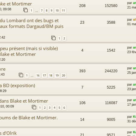
ake et Mortimer
par
a
208
152580
21 ma
0, 09:08
1
7
8
9
10
11
…
 du Lombard ont des bugs et
par
a
23
3588
01 ma
aux formats Dargaud/BM puis
2:42
1
2
peu présent (mais si visible)
par
a
4
1542
23 fév
Blake et Mortimer
2:20
vre
par
a
393
244220
25 ja
:43
1
16
17
18
19
20
…
a BD (exposition)
par
a
7
5225
23 ja
18:29
dans Blake et Mortimer
par
a
106
116087
17 ja
010, 00:09
1
2
3
4
5
6
lbums de Blake et Mortimer.
par
K
14
9005
31 dé
s d'Olrik
par
K
21
9571