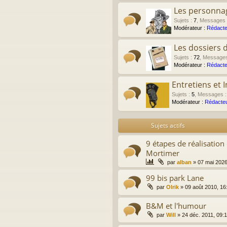
Les personna
Sujets
:
7
,
Messages
Modérateur :
Rédacte
Les dossiers 
Sujets
:
72
,
Message
Modérateur :
Rédacte
Entretiens et 
Sujets
:
5
,
Messages
Modérateur :
Rédacteu
Sujets actifs
9 étapes de réalisation
Mortimer
par
alban
»
07 mai 2026
99 bis park Lane
par
Olrik
»
09 août 2010, 16
B&M et l'humour
par
Will
»
24 déc. 2011, 09: