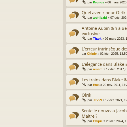
par
Kronos
»
06 mars 2025,
Quel avenir pour Olrik 
par
archibald
»
07 déc. 202
Antoine Aubin (8h à Berl
exclusive
par
Thark
»
02 mars 2023, 
L’erreur intrinsèque de
par
Chipie
»
02 févr. 2025, 13:5
L'élégance dans Blake
par
renard
»
17 déc. 2017, 
Les trains dans Blake 
par
Erca
»
20 nov. 2011, 17:
Olrik
par
JLV59
»
17 oct. 2021, 1
Sente le nouveau Jacob
Maître ?
par
Chipie
»
28 oct. 2024, 1