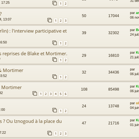
31 dé
 17:25
1
2
?
par
a
50
17044
06 no
4, 13:07
1
2
3
in) : l'interview participative et
par
B
39
32302
24 jui
16:50
1
2
s reprises de Blake et Mortimer.
par
K
29
16810
21 jui
0
1
2
 & Mortimer
par
32
34436
06 jui
03:52
1
2
& Mortimer
par
K
108
85498
06 jui
32
1
2
3
4
5
6
par
o
24
13748
04 jui
2:00
1
2
s ? Ou Iznogoud à la place du
par
K
47
21716
01 jui
7:22
1
2
3