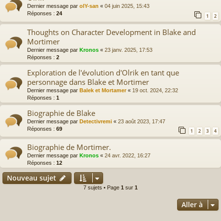
Dernier message par
olY-san
«
04 juin 2025, 15:43
Réponses :
24
1
2
Thoughts on Character Development in Blake and
Mortimer
Dernier message par
Kronos
«
23 janv. 2025, 17:53
Réponses :
2
Exploration de l'évolution d'Olrik en tant que
personnage dans Blake et Mortimer
Dernier message par
Balek et Mortamer
«
19 oct. 2024, 22:32
Réponses :
1
Biographie de Blake
Dernier message par
Detectivremi
«
23 août 2023, 17:47
Réponses :
69
1
2
3
4
Biographie de Mortimer.
Dernier message par
Kronos
«
24 avr. 2022, 16:27
Réponses :
12
Nouveau sujet
7 sujets • Page
1
sur
1
Aller à