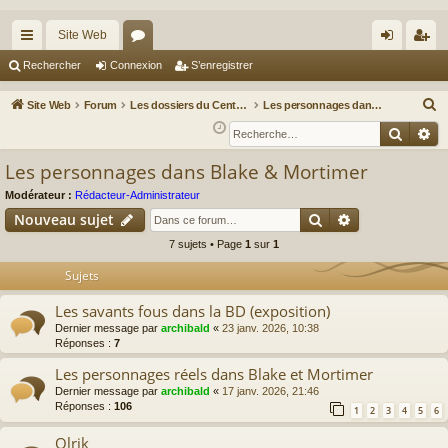
Site Web
cc
or
on
’e
Rechercher
Connexion
S’enregistrer
ès
u
ne
nr
R
Site Web
Forum
Les dossiers du Centaur Club : L'univers de Blake et Mortimer
Les personnages dans Blake & Mortimer
ra
m
xi
eg
e
Reche
Re
c
pi
s
on
ist
Les personnages dans Blake & Mortimer
h
de
re
e
Modérateur :
Rédacteur-Administrateur
r
r
Rechercher
Recherche av
Nouveau sujet
c
7 sujets • Page
1
sur
1
h
Sujets
e
r
Les savants fous dans la BD (exposition)
Dernier message par
archibald
«
23 janv. 2026, 10:38
Réponses :
7
Les personnages réels dans Blake et Mortimer
Dernier message par
archibald
«
17 janv. 2026, 21:46
Réponses :
106
1
2
3
4
5
6
Olrik