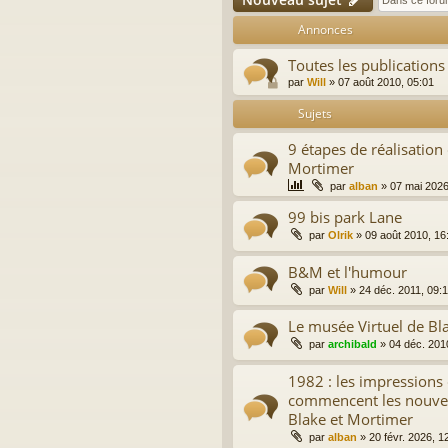
Annonces
Toutes les publications
par
Will
»
07 août 2010, 05:01
Sujets
9 étapes de réalisation
Mortimer
par
alban
»
07 mai 2026
99 bis park Lane
par
Olrik
»
09 août 2010, 16
B&M et l'humour
par
Will
»
24 déc. 2011, 09:
Le musée Virtuel de Bl
par
archibald
»
04 déc. 201
1982 : les impressions
commencent les nouve
Blake et Mortimer
par
alban
»
20 févr. 2026, 1