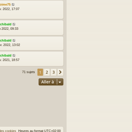
bime75
v. 2022, 17:07
rchibald
n 2022, 09:33
rchibald
nv. 2022, 13:02
rchibald
v. 2021, 18:57
2
3
1
Suivante
71 sujets
Aller à
les cookies
Heures au format
UTC+02:00