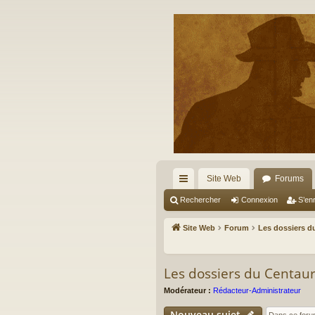
Site Web
Forums
cc
Rechercher
Connexion
S’enr
ès
Site Web
Forum
Les dossiers du
ra
pi
Les dossiers du Centau
de
Modérateur :
Rédacteur-Administrateur
Nouveau sujet