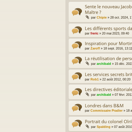
Sente le nouveau Jacob
Maître ?
par
Chipie
»
28 oct. 2024, 1
Les différents sports d
par
freric
»
20 mai 2023, 09:40
Inspiration pour Morti
par
Zaroff
»
18 sept. 2016, 13:1
La réutilisation de per
par
archibald
»
15 déc. 202
Les services secrets b
par
Rob1
»
22 août 2012, 00:20
Les directives éditorial
par
archibald
»
07 févr. 201
Londres dans B&M
par
Commissaire Pradier
»
18 a
Portrait du colonel Olri
par
Spalding
»
07 août 2010