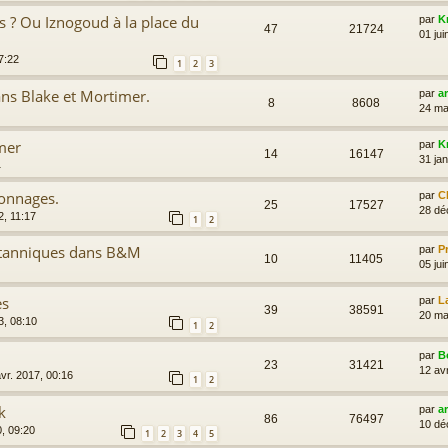
s ? Ou Iznogoud à la place du
par
K
47
21724
01 jui
7:22
1
2
3
ans Blake et Mortimer.
par
a
8
8608
24 ma
mer
par
K
14
16147
31 jan
1
sonnages.
par
C
25
17527
28 dé
2, 11:17
1
2
ritanniques dans B&M
par
P
10
11405
05 jui
es
par
L
39
38591
20 ma
3, 08:10
1
2
par
B
23
31421
12 av
vr. 2017, 00:16
1
2
k
par
a
86
76497
10 dé
, 09:20
1
2
3
4
5