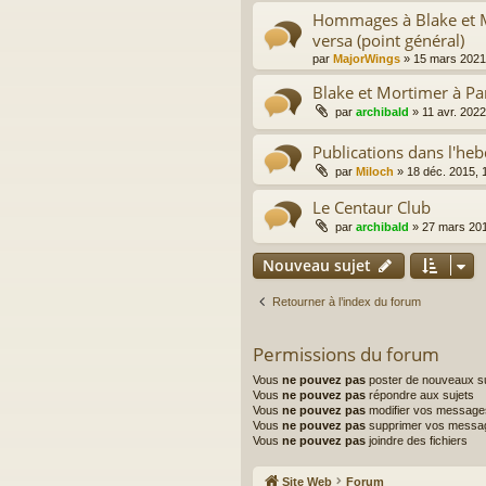
Hommages à Blake et Mo
versa (point général)
par
MajorWings
»
15 mars 2021
Blake et Mortimer à Pa
par
archibald
»
11 avr. 2022
Publications dans l'h
par
Miloch
»
18 déc. 2015, 
Le Centaur Club
par
archibald
»
27 mars 201
Nouveau sujet
Retourner à l’index du forum
Permissions du forum
Vous
ne pouvez pas
poster de nouveaux su
Vous
ne pouvez pas
répondre aux sujets
Vous
ne pouvez pas
modifier vos message
Vous
ne pouvez pas
supprimer vos messa
Vous
ne pouvez pas
joindre des fichiers
Site Web
Forum