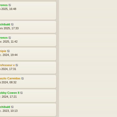
ronos
n 2025, 16:48
rchibald
rs 2025, 17:33
ronos
v. 2025, 11:42
hipie
c. 2024, 19:44
rofesseur v
n 2024, 17:31
aszlo Carreidas
i 2024, 08:32
obby Cowen II
r. 2024, 17:21
rchibald
c. 2023, 10:13