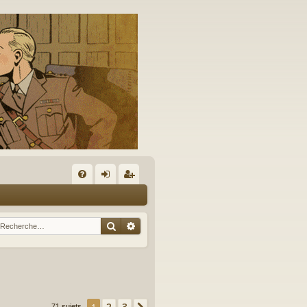
A
FA
on
’e
Q
ne
nr
Rechercher
Recherche avancée
xi
eg
on
ist
re
r
2
3
71 sujets