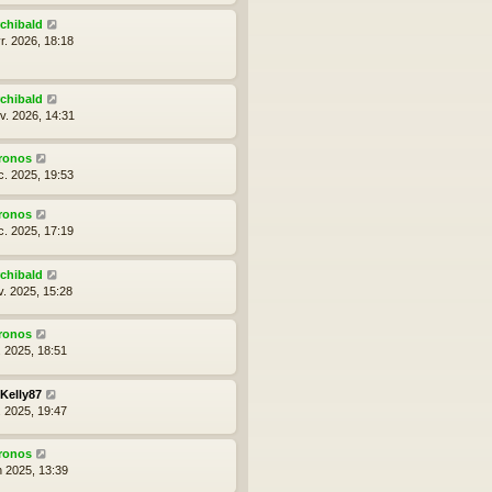
rchibald
r. 2026, 18:18
rchibald
nv. 2026, 14:31
ronos
c. 2025, 19:53
ronos
c. 2025, 17:19
rchibald
v. 2025, 15:28
ronos
l. 2025, 18:51
Kelly87
l. 2025, 19:47
ronos
n 2025, 13:39