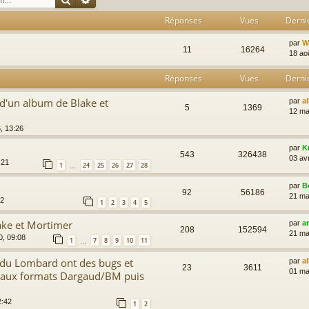
Réponses
Vues
Derni
par
Wi
11
16264
18 ao
Réponses
Vues
Derni
 d'un album de Blake et
par
a
5
1369
12 ma
, 13:26
par
K
543
326438
03 av
:21
1
24
25
26
27
28
…
par
B
92
56186
21 ma
12
1
2
3
4
5
ake et Mortimer
par
a
208
152594
21 ma
0, 09:08
1
7
8
9
10
11
…
 du Lombard ont des bugs et
par
a
23
3611
01 ma
aux formats Dargaud/BM puis
2:42
1
2