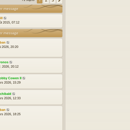
1
Suivante
er message
ll
ût 2015, 07:12
er message
lban
i 2026, 20:20
ronos
r. 2026, 20:12
obby Cowen II
rs 2026, 15:29
rchibald
rs 2026, 12:33
lban
rs 2026, 18:25