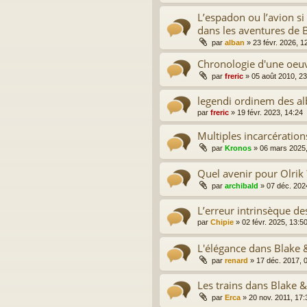
L’espadon ou l’avion si 
dans les aventures de 
par
alban
»
23 févr. 2026, 1
Chronologie d'une oeu
par
freric
»
05 août 2010, 23
legendi ordinem des a
par
freric
»
19 févr. 2023, 14:24
Multiples incarcération
par
Kronos
»
06 mars 2025,
Quel avenir pour Olrik 
par
archibald
»
07 déc. 202
L’erreur intrinsèque de
par
Chipie
»
02 févr. 2025, 13:5
L'élégance dans Blake
par
renard
»
17 déc. 2017, 
Les trains dans Blake 
par
Erca
»
20 nov. 2011, 17: