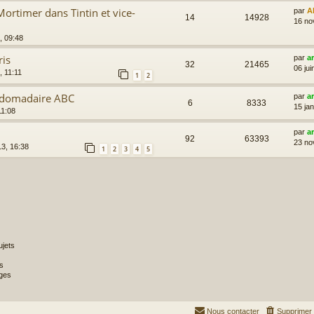
rtimer dans Tintin et vice-
par
A
14
14928
16 no
, 09:48
ris
par
a
32
21465
06 jui
, 11:11
1
2
ebdomadaire ABC
par
a
6
8333
15 ja
11:08
par
a
92
63393
23 no
3, 16:38
1
2
3
4
5
jets
s
ges
Nous contacter
Supprimer 