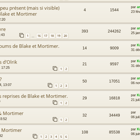
peu présent (mais si visible)
par
a
4
1544
23 fév
Blake et Mortimer
2:20
vre
par
a
393
244262
25 ja
:43
1
16
17
18
19
20
…
lbums de Blake et Mortimer.
par
K
14
9009
31 dé
s d'Olrik
par
K
21
9597
31 dé
 17:25
1
2
?
par
a
50
17051
06 no
4, 13:07
1
2
3
s reprises de Blake et Mortimer.
par
K
29
16818
21 jui
0
1
2
 & Mortimer
par
32
34449
06 jui
03:52
1
2
& Mortimer
par
K
108
85538
06 jui
32
1
2
3
4
5
6