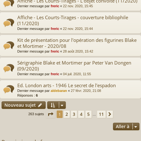
Affiche - Les Courts-Tirages - L'objet convoité (11/2020)
Dernier message par
freric
«
22 nov. 2020, 15:45
Affiche - Les Courts-Tirages - couverture bibliophile
(11/2020)
Dernier message par
freric
«
22 nov. 2020, 15:44
Kit de présentation pour l'opération des figurines Blake
et Mortimer - 2020/08
Dernier message par
freric
«
28 août 2020, 15:42
Sérigraphie Blake et Mortimer par Peter Van Dongen
(09/2020)
Dernier message par
freric
«
04 juil. 2020, 11:55
Ed. London arts - 1946 Le secret de l'espadon
Dernier message par
aldebaran
«
27 févr. 2020, 21:08
Réponses :
6
Nouveau sujet
Page
1
sur
11
2
3
4
5
11
1
Suivante
263 sujets
…
Aller à