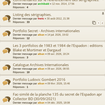
Dernier message par
archibald
«
12 nov. 2014, 17:56
Réponses :
4
Listing des sérigraphies.
Dernier message par
freric
«
30 août 2012, 21:38
Réponses :
33
1
2
Portfolio Secret - Archives internationales
Dernier message par
alban
«
14 juil. 2026, 19:02
Réponses :
12
Les 3 portfolios de 1983 et 1984 de l'Espadon : editions
Blake et Mortimer et Dargaud
Dernier message par
alban
«
09 avr. 2026, 18:24
Réponses :
3
Catalogue Archives Internationales
Dernier message par
alban
«
09 avr. 2026, 08:55
Réponses :
10
Portfolio Ludovic Gombert 2016
Dernier message par
alban
«
09 févr. 2026, 15:46
Réponses :
1
Fac-similé de la planche 135 du secret de l'Espadon apr
Collector BD (30/09/2021)
Dernier message par
alban
«
04 déc. 2025, 18:08