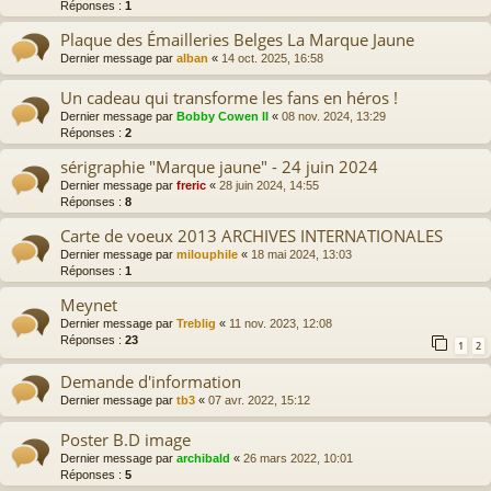
Réponses :
1
Plaque des Émailleries Belges La Marque Jaune
Dernier message par
alban
«
14 oct. 2025, 16:58
Un cadeau qui transforme les fans en héros !
Dernier message par
Bobby Cowen II
«
08 nov. 2024, 13:29
Réponses :
2
sérigraphie "Marque jaune" - 24 juin 2024
Dernier message par
freric
«
28 juin 2024, 14:55
Réponses :
8
Carte de voeux 2013 ARCHIVES INTERNATIONALES
Dernier message par
milouphile
«
18 mai 2024, 13:03
Réponses :
1
Meynet
Dernier message par
Treblig
«
11 nov. 2023, 12:08
Réponses :
23
1
2
Demande d'information
Dernier message par
tb3
«
07 avr. 2022, 15:12
Poster B.D image
Dernier message par
archibald
«
26 mars 2022, 10:01
Réponses :
5