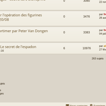
0
3080
22 no
r l'opération des figurines
par
fr
0
3476
28 ao
020/08
ortimer par Peter Van Dongen
par
fr
0
3383
04 jui
Le secret de l'espadon
par
a
6
10976
27 fév
5:16
263 sujets
jets
s
ges
Nous contacter
Supprimer 