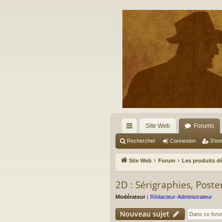
Site Web
Forums
cc
Rechercher
Connexion
S’enr
ès
Site Web
Forum
Les produits dé
ra
2D : Sérigraphies, Poster
pi
Modérateur :
Rédacteur-Administrateur
de
Nouveau sujet