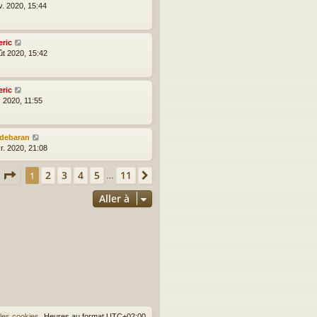
v. 2020, 15:44
eric
ût 2020, 15:42
eric
l. 2020, 11:55
ldebaran
r. 2020, 21:08
Page
1
sur
11
2
3
4
5
11
1
Suivante
…
Aller à
les cookies
Heures au format
UTC+02:00