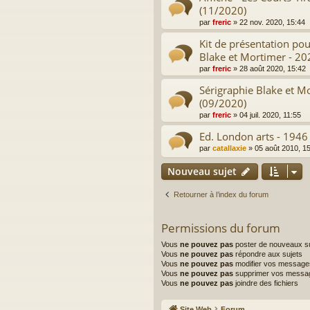
(11/2020)
par
freric
»
22 nov. 2020, 15:44
Kit de présentation pou
Blake et Mortimer - 2
par
freric
»
28 août 2020, 15:42
Sérigraphie Blake et M
(09/2020)
par
freric
»
04 juil. 2020, 11:55
Ed. London arts - 1946 
par
catallaxie
»
05 août 2010, 1
Nouveau sujet
Retourner à l’index du forum
Permissions du forum
Vous
ne pouvez pas
poster de nouveaux su
Vous
ne pouvez pas
répondre aux sujets
Vous
ne pouvez pas
modifier vos message
Vous
ne pouvez pas
supprimer vos messa
Vous
ne pouvez pas
joindre des fichiers
Site Web
Forum