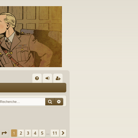
A
FA
on
’e
Q
ne
nr
Rechercher
Recherche avancée
xi
eg
on
ist
re
Page
1
sur
11
2
3
4
5
11
1
Suivante
…
r