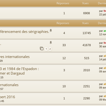
Réponses
Vues
Derni
par
fr
1
6908
22 jui
Réponses
Vues
Derni
férencement des sérigraphies.
par
a
4
13745
12 no
.
par
fr
33
41678
30 ao
1
2
ves internationales
par
a
12
515
14 jui
:29
3 et 1984 de l'Espadon :
par
a
3
2010
09 av
imer et Dargaud
:15
ernationales
par
a
10
2251
09 av
:57
bert 2016
par
a
1
2290
09 fév
5:45