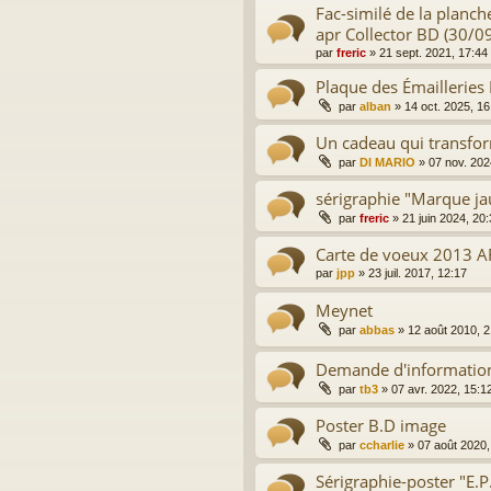
Fac-similé de la planch
apr Collector BD (30/0
par
freric
»
21 sept. 2021, 17:44
Plaque des Émailleries
par
alban
»
14 oct. 2025, 16
Un cadeau qui transfor
par
DI MARIO
»
07 nov. 202
sérigraphie "Marque ja
par
freric
»
21 juin 2024, 20
Carte de voeux 2013 
par
jpp
»
23 juil. 2017, 12:17
Meynet
par
abbas
»
12 août 2010, 2
Demande d'informatio
par
tb3
»
07 avr. 2022, 15:1
Poster B.D image
par
ccharlie
»
07 août 2020,
Sérigraphie-poster "E.P