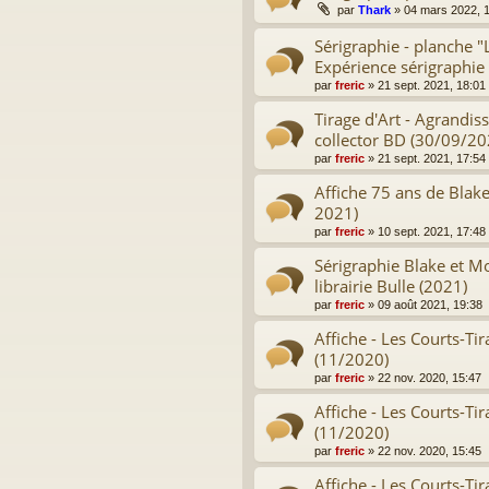
par
Thark
»
04 mars 2022, 
Sérigraphie - planche "
Expérience sérigraphie
par
freric
»
21 sept. 2021, 18:01
Tirage d'Art - Agrandis
collector BD (30/09/20
par
freric
»
21 sept. 2021, 17:54
Affiche 75 ans de Blak
2021)
par
freric
»
10 sept. 2021, 17:48
Sérigraphie Blake et Mo
librairie Bulle (2021)
par
freric
»
09 août 2021, 19:38
Affiche - Les Courts-Tir
(11/2020)
par
freric
»
22 nov. 2020, 15:47
Affiche - Les Courts-Tir
(11/2020)
par
freric
»
22 nov. 2020, 15:45
Affiche - Les Courts-Tir