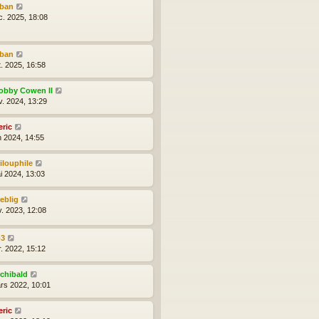
lban
c. 2025, 18:08
lban
t. 2025, 16:58
obby Cowen II
v. 2024, 13:29
eric
n 2024, 14:55
ilouphile
i 2024, 13:03
reblig
v. 2023, 12:08
b3
r. 2022, 15:12
rchibald
rs 2022, 10:01
eric