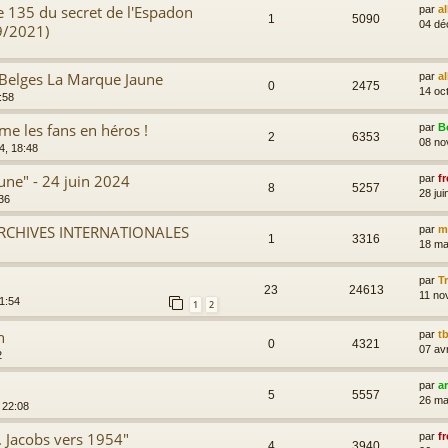
e 135 du secret de l'Espadon
par
a
1
5090
04 dé
9/2021)
 Belges La Marque Jaune
par
a
0
2475
14 oc
:58
me les fans en héros !
par
B
2
6353
08 no
4, 18:48
une" - 24 juin 2024
par
fr
8
5257
28 jui
:36
ARCHIVES INTERNATIONALES
par
m
1
3316
18 ma
par
T
23
24613
11 no
1:54
1
2
n
par
t
0
4321
07 av
2
par
a
5
5557
26 ma
 22:08
. Jacobs vers 1954"
par
fr
4
3940