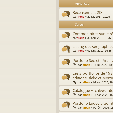
Annonces
Recensement 2D
par
freric
»
22 juil. 2017, 19:05
Sujets
Commentaires sur le ré
par
freric
»
30 août 2012, 21:37
Listing des sérigraphies
par
freric
»
07 janv. 2012, 16:55
Portfolio Secret - Archi
par
alban
»
14 juil. 2026, 18
Les 3 portfolios de 198
editions Blake et Mort
par
alban
»
09 avr. 2026, 18
Catalogue Archives Int
par
alban
»
14 oct. 2025, 15
Portfolio Ludovic Gom
par
alban
»
09 févr. 2026, 1