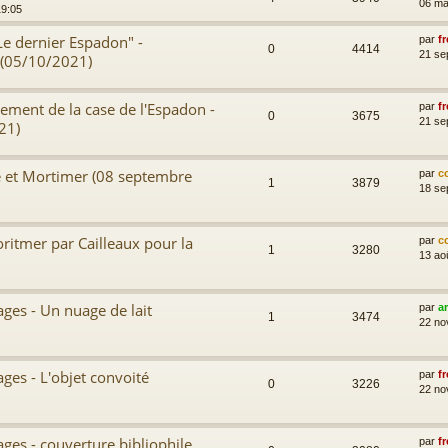
06 ma
19:05
Le dernier Espadon" -
par
fr
0
4414
21 se
 (05/10/2021)
sement de la case de l'Espadon -
par
fr
0
3675
21 se
21)
e et Mortimer (08 septembre
par
c
1
3879
18 se
ritmer par Cailleaux pour la
par
c
1
3280
13 ao
ages - Un nuage de lait
par
a
1
3474
22 no
ages - L'objet convoité
par
fr
0
3226
22 no
ages - couverture bibliophile
par
fr