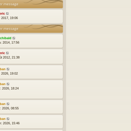
er message
eric
l. 2017, 19:06
er message
rchibald
v. 2014, 17:56
eric
ût 2012, 21:38
lban
l. 2026, 19:02
lban
r. 2026, 18:24
lban
r. 2026, 08:55
lban
r. 2026, 15:46