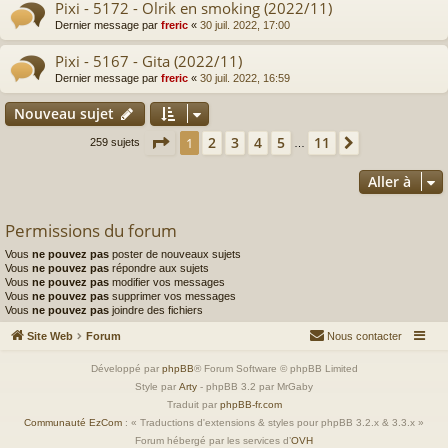
Pixi - 5172 - Olrik en smoking (2022/11)
Dernier message par
freric
«
30 juil. 2022, 17:00
Pixi - 5167 - Gita (2022/11)
Dernier message par
freric
«
30 juil. 2022, 16:59
Nouveau sujet
Page
1
sur
11
2
3
4
5
11
1
Suivante
259 sujets
…
Aller à
Permissions du forum
Vous
ne pouvez pas
poster de nouveaux sujets
Vous
ne pouvez pas
répondre aux sujets
Vous
ne pouvez pas
modifier vos messages
Vous
ne pouvez pas
supprimer vos messages
Vous
ne pouvez pas
joindre des fichiers
Site Web
Forum
Nous contacter
Développé par
phpBB
® Forum Software © phpBB Limited
Style par
Arty
- phpBB 3.2 par MrGaby
Traduit par
phpBB-fr.com
Communauté EzCom
: « Traductions d'extensions & styles pour phpBB 3.2.x & 3.3.x »
Forum hébergé par les services d’
OVH