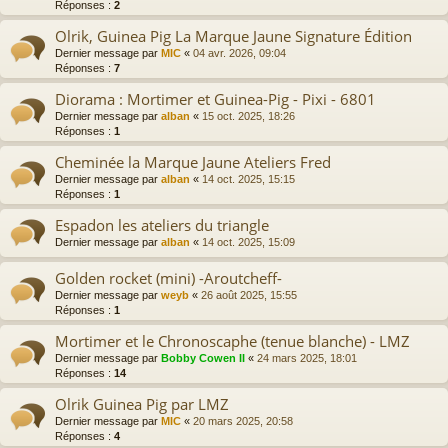
Réponses :
2
Olrik, Guinea Pig La Marque Jaune Signature Édition
Dernier message par
MIC
«
04 avr. 2026, 09:04
Réponses :
7
Diorama : Mortimer et Guinea-Pig - Pixi - 6801
Dernier message par
alban
«
15 oct. 2025, 18:26
Réponses :
1
Cheminée la Marque Jaune Ateliers Fred
Dernier message par
alban
«
14 oct. 2025, 15:15
Réponses :
1
Espadon les ateliers du triangle
Dernier message par
alban
«
14 oct. 2025, 15:09
Golden rocket (mini) -Aroutcheff-
Dernier message par
weyb
«
26 août 2025, 15:55
Réponses :
1
Mortimer et le Chronoscaphe (tenue blanche) - LMZ
Dernier message par
Bobby Cowen II
«
24 mars 2025, 18:01
Réponses :
14
Olrik Guinea Pig par LMZ
Dernier message par
MIC
«
20 mars 2025, 20:58
Réponses :
4