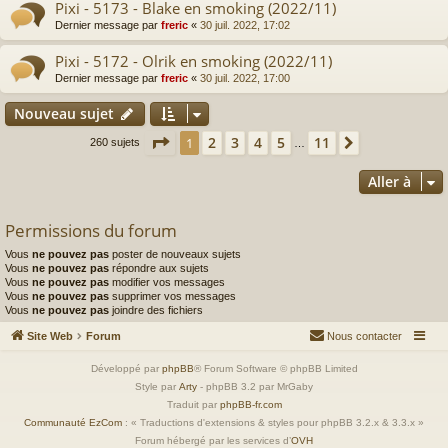
Pixi - 5173 - Blake en smoking (2022/11)
Dernier message par
freric
«
30 juil. 2022, 17:02
Pixi - 5172 - Olrik en smoking (2022/11)
Dernier message par
freric
«
30 juil. 2022, 17:00
Nouveau sujet
Page
1
sur
11
2
3
4
5
11
1
Suivante
260 sujets
…
Aller à
Permissions du forum
Vous
ne pouvez pas
poster de nouveaux sujets
Vous
ne pouvez pas
répondre aux sujets
Vous
ne pouvez pas
modifier vos messages
Vous
ne pouvez pas
supprimer vos messages
Vous
ne pouvez pas
joindre des fichiers
Site Web
Forum
Nous contacter
Développé par
phpBB
® Forum Software © phpBB Limited
Style par
Arty
- phpBB 3.2 par MrGaby
Traduit par
phpBB-fr.com
Communauté EzCom
: « Traductions d'extensions & styles pour phpBB 3.2.x & 3.3.x »
Forum hébergé par les services d’
OVH