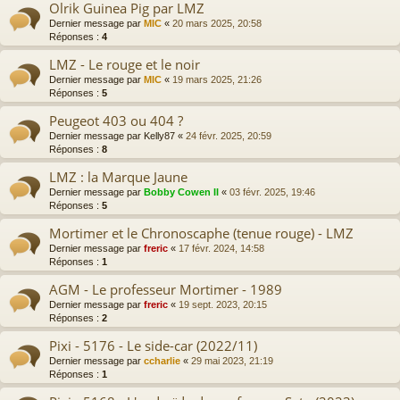
Olrik Guinea Pig par LMZ
Dernier message par
MIC
«
20 mars 2025, 20:58
Réponses :
4
LMZ - Le rouge et le noir
Dernier message par
MIC
«
19 mars 2025, 21:26
Réponses :
5
Peugeot 403 ou 404 ?
Dernier message par
Kelly87
«
24 févr. 2025, 20:59
Réponses :
8
LMZ : la Marque Jaune
Dernier message par
Bobby Cowen II
«
03 févr. 2025, 19:46
Réponses :
5
Mortimer et le Chronoscaphe (tenue rouge) - LMZ
Dernier message par
freric
«
17 févr. 2024, 14:58
Réponses :
1
AGM - Le professeur Mortimer - 1989
Dernier message par
freric
«
19 sept. 2023, 20:15
Réponses :
2
Pixi - 5176 - Le side-car (2022/11)
Dernier message par
ccharlie
«
29 mai 2023, 21:19
Réponses :
1