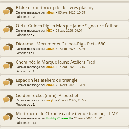
Blake et mortimer pile de livres plastoy
Dernier message par
alban
«
05 avr. 2026, 10:35
Réponses :
2
Olrik, Guinea Pig La Marque Jaune Signature Édition
Dernier message par
MIC
«
04 avr. 2026, 09:04
Réponses :
7
Diorama : Mortimer et Guinea-Pig - Pixi - 6801
Dernier message par
alban
«
15 oct. 2025, 18:26
Réponses :
1
Cheminée la Marque Jaune Ateliers Fred
Dernier message par
alban
«
14 oct. 2025, 15:15
Réponses :
1
Espadon les ateliers du triangle
Dernier message par
alban
«
14 oct. 2025, 15:09
Golden rocket (mini) -Aroutcheff-
Dernier message par
weyb
«
26 août 2025, 15:55
Réponses :
1
Mortimer et le Chronoscaphe (tenue blanche) - LMZ
Dernier message par
Bobby Cowen II
«
24 mars 2025, 18:01
Réponses :
14