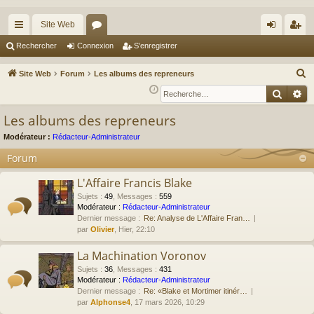
Site Web
cc
or
on
’e
Rechercher
Connexion
S’enregistrer
ès
u
ne
nr
R
Site Web
Forum
Les albums des repreneurs
ra
m
xi
eg
e
Reche
Re
c
pi
s
on
ist
Les albums des repreneurs
h
de
re
e
Modérateur :
Rédacteur-Administrateur
r
r
Forum
c
L'Affaire Francis Blake
h
e
Sujets
:
49
,
Messages
:
559
Modérateur :
Rédacteur-Administrateur
r
Dernier message :
Re: Analyse de L'Affaire Fran…
par
Olivier
, Hier, 22:10
La Machination Voronov
Sujets
:
36
,
Messages
:
431
Modérateur :
Rédacteur-Administrateur
Dernier message :
Re: «Blake et Mortimer itinér…
par
Alphonse4
, 17 mars 2026, 10:29