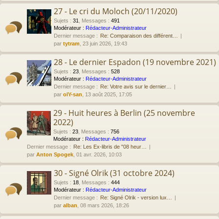
27 - Le cri du Moloch (20/11/2020)
Sujets
:
31
,
Messages
:
491
Modérateur :
Rédacteur-Administrateur
Dernier message :
Re: Comparaison des différent…
par
tytram
, 23 juin 2026, 19:43
28 - Le dernier Espadon (19 novembre 2021)
Sujets
:
23
,
Messages
:
528
Modérateur :
Rédacteur-Administrateur
Dernier message :
Re: Votre avis sur le dernier…
par
olY-san
, 13 août 2025, 17:05
29 - Huit heures à Berlin (25 novembre
2022)
Sujets
:
23
,
Messages
:
756
Modérateur :
Rédacteur-Administrateur
Dernier message :
Re: Les Ex-libris de "08 heur…
par
Anton Spogek
, 01 avr. 2026, 10:03
30 - Signé Olrik (31 octobre 2024)
Sujets
:
18
,
Messages
:
444
Modérateur :
Rédacteur-Administrateur
Dernier message :
Re: Signé Olrik - version lux…
par
alban
, 08 mars 2026, 18:26