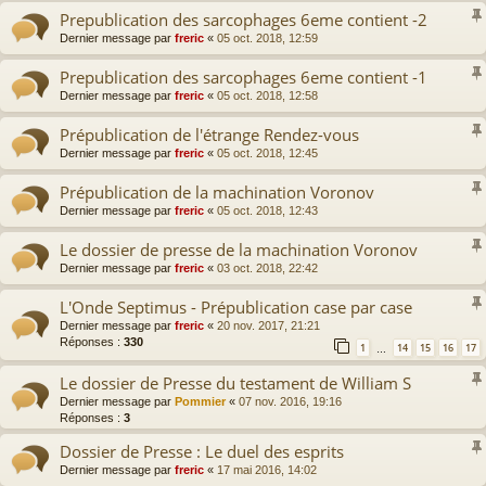
Prepublication des sarcophages 6eme contient -2
Dernier message par
freric
«
05 oct. 2018, 12:59
Prepublication des sarcophages 6eme contient -1
Dernier message par
freric
«
05 oct. 2018, 12:58
Prépublication de l'étrange Rendez-vous
Dernier message par
freric
«
05 oct. 2018, 12:45
Prépublication de la machination Voronov
Dernier message par
freric
«
05 oct. 2018, 12:43
Le dossier de presse de la machination Voronov
Dernier message par
freric
«
03 oct. 2018, 22:42
L'Onde Septimus - Prépublication case par case
Dernier message par
freric
«
20 nov. 2017, 21:21
Réponses :
330
1
14
15
16
17
…
Le dossier de Presse du testament de William S
Dernier message par
Pommier
«
07 nov. 2016, 19:16
Réponses :
3
Dossier de Presse : Le duel des esprits
Dernier message par
freric
«
17 mai 2016, 14:02