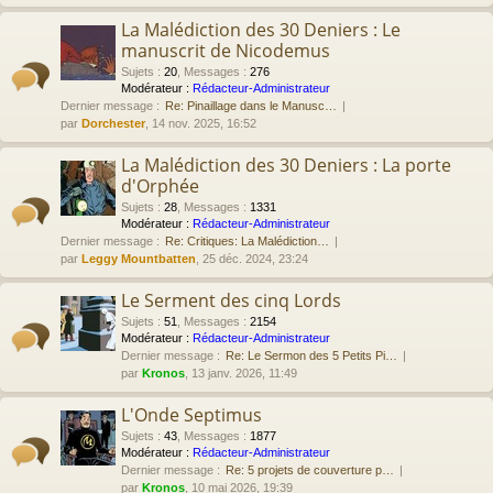
La Malédiction des 30 Deniers : Le
manuscrit de Nicodemus
Sujets
:
20
,
Messages
:
276
Modérateur :
Rédacteur-Administrateur
Dernier message :
Re: Pinaillage dans le Manusc…
par
Dorchester
, 14 nov. 2025, 16:52
La Malédiction des 30 Deniers : La porte
d'Orphée
Sujets
:
28
,
Messages
:
1331
Modérateur :
Rédacteur-Administrateur
Dernier message :
Re: Critiques: La Malédiction…
par
Leggy Mountbatten
, 25 déc. 2024, 23:24
Le Serment des cinq Lords
Sujets
:
51
,
Messages
:
2154
Modérateur :
Rédacteur-Administrateur
Dernier message :
Re: Le Sermon des 5 Petits Pi…
par
Kronos
, 13 janv. 2026, 11:49
L'Onde Septimus
Sujets
:
43
,
Messages
:
1877
Modérateur :
Rédacteur-Administrateur
Dernier message :
Re: 5 projets de couverture p…
par
Kronos
, 10 mai 2026, 19:39