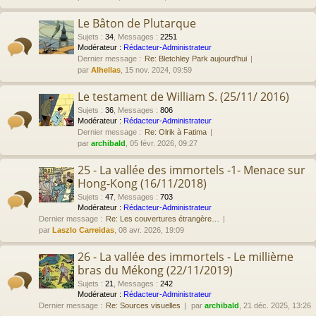
Le Bâton de Plutarque
Sujets
:
34
,
Messages
:
2251
Modérateur :
Rédacteur-Administrateur
Dernier message :
Re: Bletchley Park aujourd'hui
par
Alhellas
, 15 nov. 2024, 09:59
Le testament de William S. (25/11/ 2016)
Sujets
:
36
,
Messages
:
806
Modérateur :
Rédacteur-Administrateur
Dernier message :
Re: Olrik à Fatima
par
archibald
, 05 févr. 2026, 09:27
25 - La vallée des immortels -1- Menace sur
Hong-Kong (16/11/2018)
Sujets
:
47
,
Messages
:
703
Modérateur :
Rédacteur-Administrateur
Dernier message :
Re: Les couvertures étrangère…
par
Laszlo Carreidas
, 08 avr. 2026, 19:09
26 - La vallée des immortels - Le millième
bras du Mékong (22/11/2019)
Sujets
:
21
,
Messages
:
242
Modérateur :
Rédacteur-Administrateur
Dernier message :
Re: Sources visuelles
par
archibald
, 21 déc. 2025, 13:26