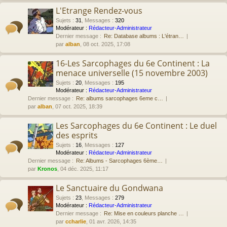
L'Etrange Rendez-vous
Sujets
:
31
,
Messages
:
320
Modérateur :
Rédacteur-Administrateur
Dernier message :
Re: Database albums : L'étran…
par
alban
, 08 oct. 2025, 17:08
16-Les Sarcophages du 6e Continent : La
menace universelle (15 novembre 2003)
Sujets
:
20
,
Messages
:
195
Modérateur :
Rédacteur-Administrateur
Dernier message :
Re: albums sarcophages 6eme c…
par
alban
, 07 oct. 2025, 18:39
Les Sarcophages du 6e Continent : Le duel
des esprits
Sujets
:
16
,
Messages
:
127
Modérateur :
Rédacteur-Administrateur
Dernier message :
Re: Albums - Sarcophages 6ème…
par
Kronos
, 04 déc. 2025, 11:17
Le Sanctuaire du Gondwana
Sujets
:
23
,
Messages
:
279
Modérateur :
Rédacteur-Administrateur
Dernier message :
Re: Mise en couleurs planche …
par
ccharlie
, 01 avr. 2026, 14:35