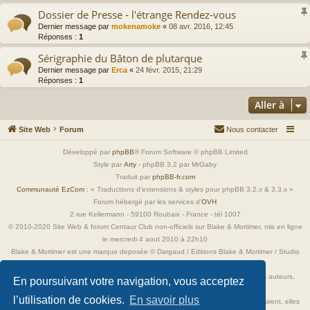
Dossier de Presse - l'étrange Rendez-vous
Dernier message par
mokenamoke
«
08 avr. 2016, 12:45
Réponses :
1
Sérigraphie du Bâton de plutarque
Dernier message par
Erca
«
24 févr. 2015, 21:29
Réponses :
1
Aller à
Site Web
Forum
Nous contacter
Développé par
phpBB
® Forum Software © phpBB Limited
Style par
Arty
- phpBB 3.2 par MrGaby
Traduit par
phpBB-fr.com
Communauté EzCom
: « Traductions d'extensions & styles pour phpBB 3.2.x & 3.3.x »
Forum hébergé par les services d’
OVH
2 rue Kellermann - 59100 Roubaix - France - tél 1007
© 2010-2020 Site Web & forum Centaur Club non-officiels sur Blake & Mortimer, mis en ligne
le mercredi 4 aout 2010 à 22h10
Blake & Mortimer est une marque deposée © Dargaud / Editions Blake & Mortimer / Studio
Jacobs
Toutes les images incluses dans ces pages sont la propriété exclusive de leurs auteurs,
En poursuivant votre navigation, vous acceptez
ayant droits et/ou éditeurs.
l’utilisation de cookies.
En savoir plus
Elles ne sont ici qu'à titre de référence ou d'illustration. Si les propriétaires le désirent, elles