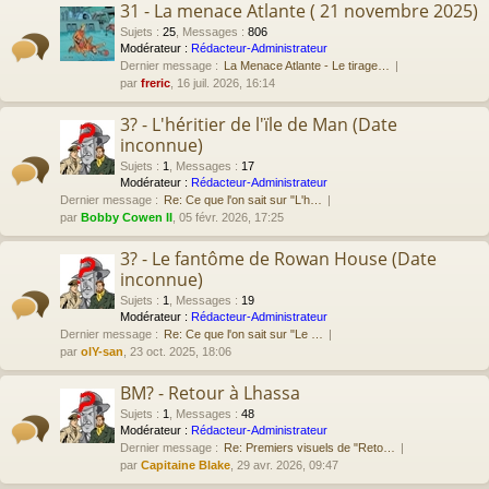
31 - La menace Atlante ( 21 novembre 2025)
Sujets
:
25
,
Messages
:
806
Modérateur :
Rédacteur-Administrateur
Dernier message :
La Menace Atlante - Le tirage…
par
freric
, 16 juil. 2026, 16:14
3? - L'héritier de l'ïle de Man (Date
inconnue)
Sujets
:
1
,
Messages
:
17
Modérateur :
Rédacteur-Administrateur
Dernier message :
Re: Ce que l'on sait sur "L'h…
par
Bobby Cowen II
, 05 févr. 2026, 17:25
3? - Le fantôme de Rowan House (Date
inconnue)
Sujets
:
1
,
Messages
:
19
Modérateur :
Rédacteur-Administrateur
Dernier message :
Re: Ce que l'on sait sur "Le …
par
olY-san
, 23 oct. 2025, 18:06
BM? - Retour à Lhassa
Sujets
:
1
,
Messages
:
48
Modérateur :
Rédacteur-Administrateur
Dernier message :
Re: Premiers visuels de "Reto…
par
Capitaine Blake
, 29 avr. 2026, 09:47