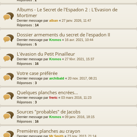
Albums - Le Secret de l'Espadon 2 : L'Evasion de
Mortimer
Dernier message par
alban
«
27 janv. 2026, 11:47
Réponses :
14
Dossier armements du secret de l'espadon II
Dernier message par
Kronos
«
16 avr. 2021, 10:44
Réponses :
5
L'évasion du Petit Pinailleur
Dernier message par
Kronos
«
27 févr. 2021, 15:37
Réponses :
16
Votre case préférée
Dernier message par
archibald
«
20 nov. 2017, 08:21
Réponses :
3
Quelques planches encrées...
Dernier message par
freric
«
03 mars 2016, 11:23
Réponses :
3
Sources "probables" de Jacobs
Dernier message par
Kronos
«
09 janv. 2016, 18:15
Réponses :
16
Premières planches au crayon
Dernier message par
Mr Smith
«
23 nov. 2013, 21:14