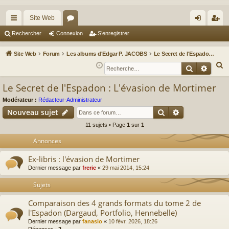
Site Web
cc
or
on
’e
Rechercher
Connexion
S’enregistrer
ès
u
ne
nr
Site Web
Forum
Les albums d'Edgar P. JACOBS
Le Secret de l'Espadon : L'évasion de Mortimer
ra
m
xi
eg
R
Recherche
Reche
e
pi
s
on
ist
Le Secret de l'Espadon : L'évasion de Mortimer
c
de
re
h
Modérateur :
Rédacteur-Administrateur
r
Rechercher
Recherche av
e
Nouveau sujet
r
11 sujets • Page
1
sur
1
c
Annonces
h
e
Ex-libris : l'évasion de Mortimer
r
Dernier message par
freric
«
29 mai 2014, 15:24
Sujets
Comparaison des 4 grands formats du tome 2 de
l'Espadon (Dargaud, Portfolio, Hennebelle)
Dernier message par
fanasio
«
10 févr. 2026, 18:26
Réponses :
2