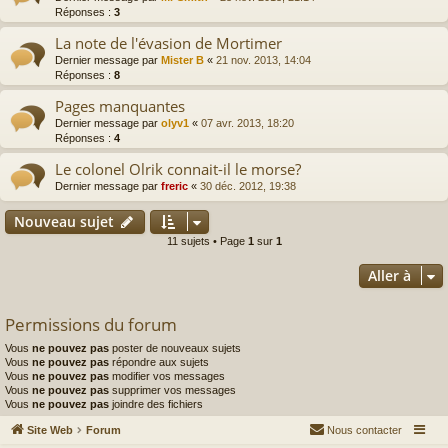
Réponses :
3
La note de l'évasion de Mortimer
Dernier message par
Mister B
«
21 nov. 2013, 14:04
Réponses :
8
Pages manquantes
Dernier message par
olyv1
«
07 avr. 2013, 18:20
Réponses :
4
Le colonel Olrik connait-il le morse?
Dernier message par
freric
«
30 déc. 2012, 19:38
Nouveau sujet
11 sujets • Page
1
sur
1
Aller à
Permissions du forum
Vous
ne pouvez pas
poster de nouveaux sujets
Vous
ne pouvez pas
répondre aux sujets
Vous
ne pouvez pas
modifier vos messages
Vous
ne pouvez pas
supprimer vos messages
Vous
ne pouvez pas
joindre des fichiers
Site Web
Forum
Nous contacter