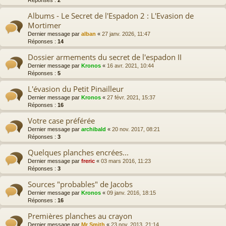
Albums - Le Secret de l'Espadon 2 : L'Evasion de
Mortimer
Dernier message par
alban
«
27 janv. 2026, 11:47
Réponses :
14
Dossier armements du secret de l'espadon II
Dernier message par
Kronos
«
16 avr. 2021, 10:44
Réponses :
5
L'évasion du Petit Pinailleur
Dernier message par
Kronos
«
27 févr. 2021, 15:37
Réponses :
16
Votre case préférée
Dernier message par
archibald
«
20 nov. 2017, 08:21
Réponses :
3
Quelques planches encrées...
Dernier message par
freric
«
03 mars 2016, 11:23
Réponses :
3
Sources "probables" de Jacobs
Dernier message par
Kronos
«
09 janv. 2016, 18:15
Réponses :
16
Premières planches au crayon
Dernier message par
Mr Smith
«
23 nov. 2013, 21:14