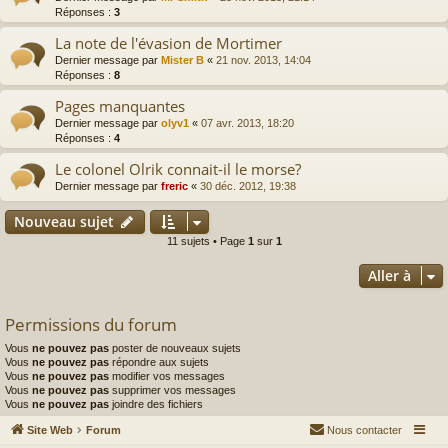
Réponses :
3
La note de l'évasion de Mortimer
Dernier message par
Mister B
«
21 nov. 2013, 14:04
Réponses :
8
Pages manquantes
Dernier message par
olyv1
«
07 avr. 2013, 18:20
Réponses :
4
Le colonel Olrik connait-il le morse?
Dernier message par
freric
«
30 déc. 2012, 19:38
Nouveau sujet
11 sujets • Page
1
sur
1
Aller à
Permissions du forum
Vous
ne pouvez pas
poster de nouveaux sujets
Vous
ne pouvez pas
répondre aux sujets
Vous
ne pouvez pas
modifier vos messages
Vous
ne pouvez pas
supprimer vos messages
Vous
ne pouvez pas
joindre des fichiers
Site Web
Forum
Nous contacter