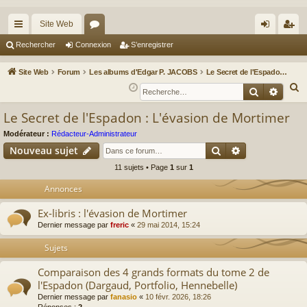
Site Web
cc
or
on
’e
Rechercher
Connexion
S’enregistrer
ès
u
ne
nr
Site Web
Forum
Les albums d'Edgar P. JACOBS
Le Secret de l'Espadon : L'évasion de Mortimer
ra
m
xi
eg
R
Recherche
Reche
e
pi
s
on
ist
Le Secret de l'Espadon : L'évasion de Mortimer
c
de
re
h
Modérateur :
Rédacteur-Administrateur
r
Rechercher
Recherche av
e
Nouveau sujet
r
11 sujets • Page
1
sur
1
c
Annonces
h
e
Ex-libris : l'évasion de Mortimer
r
Dernier message par
freric
«
29 mai 2014, 15:24
Sujets
Comparaison des 4 grands formats du tome 2 de
l'Espadon (Dargaud, Portfolio, Hennebelle)
Dernier message par
fanasio
«
10 févr. 2026, 18:26
Réponses :
2