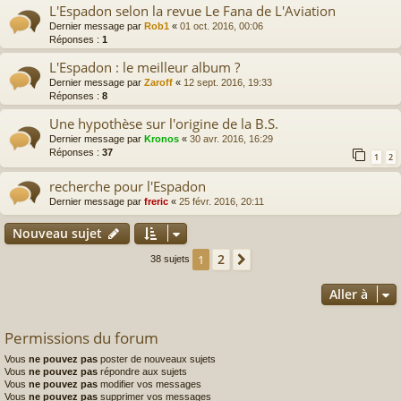
L'Espadon selon la revue Le Fana de L'Aviation
Dernier message par
Rob1
«
01 oct. 2016, 00:06
Réponses :
1
L'Espadon : le meilleur album ?
Dernier message par
Zaroff
«
12 sept. 2016, 19:33
Réponses :
8
Une hypothèse sur l'origine de la B.S.
Dernier message par
Kronos
«
30 avr. 2016, 16:29
Réponses :
37
1
2
recherche pour l'Espadon
Dernier message par
freric
«
25 févr. 2016, 20:11
Nouveau sujet
2
1
Suivante
38 sujets
Aller à
Permissions du forum
Vous
ne pouvez pas
poster de nouveaux sujets
Vous
ne pouvez pas
répondre aux sujets
Vous
ne pouvez pas
modifier vos messages
Vous
ne pouvez pas
supprimer vos messages