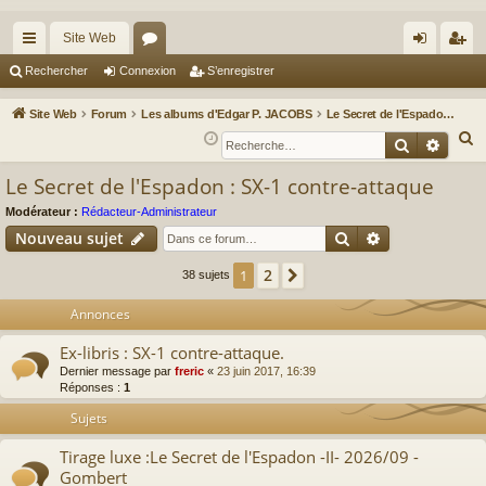
Site Web
cc
or
on
’e
Rechercher
Connexion
S’enregistrer
ès
u
ne
nr
Site Web
Forum
Les albums d'Edgar P. JACOBS
Le Secret de l'Espadon : SX-1 contre-attaque
ra
m
xi
eg
R
Recherche
Reche
e
pi
s
on
ist
Le Secret de l'Espadon : SX-1 contre-attaque
c
de
re
h
Modérateur :
Rédacteur-Administrateur
r
Rechercher
Recherche av
e
Nouveau sujet
r
2
1
Suivante
38 sujets
c
h
Annonces
e
Ex-libris : SX-1 contre-attaque.
r
Dernier message par
freric
«
23 juin 2017, 16:39
Réponses :
1
Sujets
Tirage luxe :Le Secret de l'Espadon -II- 2026/09 -
Gombert