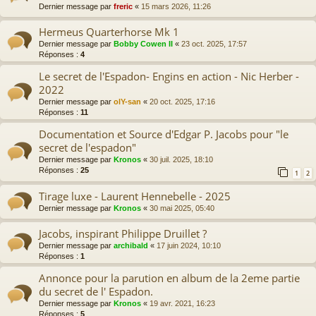
Dernier message par
freric
«
15 mars 2026, 11:26
Hermeus Quarterhorse Mk 1
Dernier message par
Bobby Cowen II
«
23 oct. 2025, 17:57
Réponses :
4
Le secret de l'Espadon- Engins en action - Nic Herber -
2022
Dernier message par
olY-san
«
20 oct. 2025, 17:16
Réponses :
11
Documentation et Source d'Edgar P. Jacobs pour "le
secret de l'espadon"
Dernier message par
Kronos
«
30 juil. 2025, 18:10
Réponses :
25
1
2
Tirage luxe - Laurent Hennebelle - 2025
Dernier message par
Kronos
«
30 mai 2025, 05:40
Jacobs, inspirant Philippe Druillet ?
Dernier message par
archibald
«
17 juin 2024, 10:10
Réponses :
1
Annonce pour la parution en album de la 2eme partie
du secret de l' Espadon.
Dernier message par
Kronos
«
19 avr. 2021, 16:23
Réponses :
5