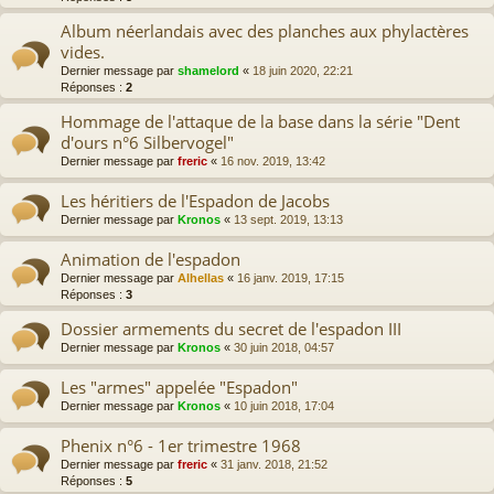
Album néerlandais avec des planches aux phylactères
vides.
Dernier message par
shamelord
«
18 juin 2020, 22:21
Réponses :
2
Hommage de l'attaque de la base dans la série "Dent
d'ours n°6 Silbervogel"
Dernier message par
freric
«
16 nov. 2019, 13:42
Les héritiers de l'Espadon de Jacobs
Dernier message par
Kronos
«
13 sept. 2019, 13:13
Animation de l'espadon
Dernier message par
Alhellas
«
16 janv. 2019, 17:15
Réponses :
3
Dossier armements du secret de l'espadon III
Dernier message par
Kronos
«
30 juin 2018, 04:57
Les "armes" appelée "Espadon"
Dernier message par
Kronos
«
10 juin 2018, 17:04
Phenix n°6 - 1er trimestre 1968
Dernier message par
freric
«
31 janv. 2018, 21:52
Réponses :
5