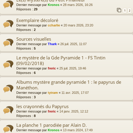
Dernier message par
Kronos
«
28 mars 2026, 16:26
Réponses :
29
1
2
Exemplaire décoloré
Dernier message par
ccharlie
«
20 mars 2026, 23:20
Réponses :
2
Sources visuelles
Dernier message par
Thark
«
26 juil. 2025, 11:07
Réponses :
5
Le mystère de la Gde Pyramide 1 - FS Tintin
(09/02/2018)
Dernier message par
freric
«
25 juil. 2025, 19:46
Réponses :
6
Albums mystère grande pyramide 1 : le papyrus de
Manéthon.
Dernier message par
tytram
«
11 avr. 2025, 17:07
Réponses :
3
les crayonnés du Papyrus
Dernier message par
freric
«
14 janv. 2025, 12:12
Réponses :
8
La planche 1 parodiée par Alain D.
Dernier message par
Kronos
«
13 mars 2024, 17:49