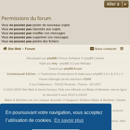
Aller à
Permissions du forum
Vous
ne pouvez pas
poster de nouveaux sujets
Vous
ne pouvez pas
répondre aux sujets
Vous
ne pouvez pas
modifier vos messages
Vous
ne pouvez pas
supprimer vos messages
Vous
ne pouvez pas
joindre des fichiers
Site Web
Forum
Nous contacter
Développé par
phpBB
® Forum Software © phpBB Limited
Style par
Arty
- phpBB 3.2 par MrGaby
Traduit par
phpBB-fr.com
Communauté EzCom
: « Traductions d'extensions & styles pour phpBB 3.2.x & 3.3.x »
Forum hébergé par les services d’
OVH
2 rue Kellermann - 59100 Roubaix - France - tél 1007
© 2010-2020 Site Web & forum Centaur Club non-officiels sur Blake & Mortimer, mis en ligne
le mercredi 4 aout 2010 à 22h10
Blake & Mortimer est une marque deposée © Dargaud / Editions Blake & Mortimer / Studio
Jacobs
Toutes les images incluses dans ces pages sont la propriété exclusive de leurs auteurs,
En poursuivant votre navigation, vous acceptez
ayant droits et/ou éditeurs.
l’utilisation de cookies.
En savoir plus
Elles ne sont ici qu'à titre de référence ou d'illustration. Si les propriétaires le désirent, elles
seront retirées immédiatement.