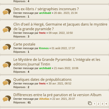
Réponses :
4
Des ex-libris / sérigraphies inconnues ?
Dernier message par
archibald
«
20 déc. 2023, 15:34
Réponses :
1
Clin d'oeil à Hergé, Germaine et Jacques dans le mystère
de la grande pyramide ?
Dernier message par
freric
«
09 sept. 2022, 10:50
Réponses :
3
Carte postale
Dernier message par
Kronos
«
01 août 2022, 17:37
Réponses :
1
Le Mystère de la Grande Pyramide: L'intégrale et les
editions Journal Tintin
Dernier message par
archibald
«
21 mars 2022, 10:06
Réponses :
4
Quelques dates de prépublications
Dernier message par
freric
«
30 avr. 2021, 08:52
Réponses :
2
Différences entre la pré parution et la version Album
Dernier message par
Alhellas
«
22 avr. 2021, 20:37
Réponses :
61
1
2
3
4