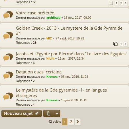
Réponses :
58
1
2
3
Votre case préférée.
Dernier message par
archibald
«
18 nov. 2017, 09:00
Golden Creek - 2013 - Le mystere de la Gde Pyramide
#1
Dernier message par
MIC
«
27 sept. 2017, 19:22
Réponses :
23
1
2
Jacobs et l'Egypte par Biermé dans "Le livre des Egyptes"
Dernier message par
Nicfit
«
12 avr. 2017, 15:34
Réponses :
3
Datation quasi certaine
Dernier message par
Kronos
«
05 nov. 2016, 11:03
Réponses :
2
Le mystère de la Gde pyramide -1- en langues
étrangères
Dernier message par
Kronos
«
15 juin 2016, 11:11
Réponses :
4
Nouveau sujet
2
1
Suivante
42 sujets