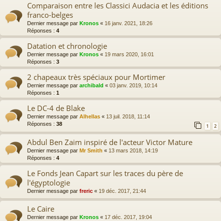
Comparaison entre les Classici Audacia et les éditions
franco-belges
Dernier message par
Kronos
«
16 janv. 2021, 18:26
Réponses :
4
Datation et chronologie
Dernier message par
Kronos
«
19 mars 2020, 16:01
Réponses :
3
2 chapeaux très spéciaux pour Mortimer
Dernier message par
archibald
«
03 janv. 2019, 10:14
Réponses :
1
Le DC-4 de Blake
Dernier message par
Alhellas
«
13 juil. 2018, 11:14
Réponses :
38
1
2
Abdul Ben Zaim inspiré de l'acteur Victor Mature
Dernier message par
Mr Smith
«
13 mars 2018, 14:19
Réponses :
4
Le Fonds Jean Capart sur les traces du père de
l'égyptologie
Dernier message par
freric
«
19 déc. 2017, 21:44
Le Caire
Dernier message par
Kronos
«
17 déc. 2017, 19:04