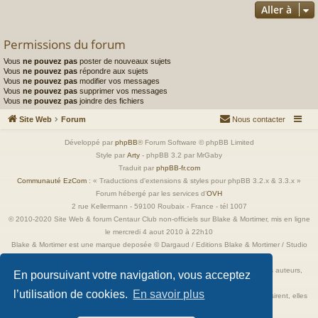
Aller à
Permissions du forum
Vous
ne pouvez pas
poster de nouveaux sujets
Vous
ne pouvez pas
répondre aux sujets
Vous
ne pouvez pas
modifier vos messages
Vous
ne pouvez pas
supprimer vos messages
Vous
ne pouvez pas
joindre des fichiers
Site Web
Forum
Nous contacter
Développé par
phpBB
® Forum Software © phpBB Limited
Style par
Arty
- phpBB 3.2 par MrGaby
Traduit par
phpBB-fr.com
Communauté EzCom
: « Traductions d'extensions & styles pour phpBB 3.2.x & 3.3.x »
Forum hébergé par les services d’
OVH
2 rue Kellermann - 59100 Roubaix - France - tél 1007
© 2010-2020 Site Web & forum Centaur Club non-officiels sur Blake & Mortimer, mis en ligne
le mercredi 4 aout 2010 à 22h10
Blake & Mortimer est une marque deposée © Dargaud / Editions Blake & Mortimer / Studio
Jacobs
Toutes les images incluses dans ces pages sont la propriété exclusive de leurs auteurs,
En poursuivant votre navigation, vous acceptez
ayant droits et/ou éditeurs.
l’utilisation de cookies.
En savoir plus
Elles ne sont ici qu'à titre de référence ou d'illustration. Si les propriétaires le désirent, elles
seront retirées immédiatement.