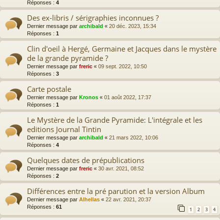
Réponses :
4
Des ex-libris / sérigraphies inconnues ?
Dernier message par
archibald
«
20 déc. 2023, 15:34
Réponses :
1
Clin d'oeil à Hergé, Germaine et Jacques dans le mystère
de la grande pyramide ?
Dernier message par
freric
«
09 sept. 2022, 10:50
Réponses :
3
Carte postale
Dernier message par
Kronos
«
01 août 2022, 17:37
Réponses :
1
Le Mystère de la Grande Pyramide: L'intégrale et les
editions Journal Tintin
Dernier message par
archibald
«
21 mars 2022, 10:06
Réponses :
4
Quelques dates de prépublications
Dernier message par
freric
«
30 avr. 2021, 08:52
Réponses :
2
Différences entre la pré parution et la version Album
Dernier message par
Alhellas
«
22 avr. 2021, 20:37
Réponses :
61
1
2
3
4