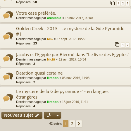
Réponses :
58
1
2
3
Votre case préférée.
Dernier message par
archibald
«
18 nov. 2017, 09:00
Golden Creek - 2013 - Le mystere de la Gde Pyramide
#1
Dernier message par
MIC
«
27 sept. 2017, 19:22
Réponses :
23
1
2
Jacobs et l'Egypte par Biermé dans "Le livre des Egyptes"
Dernier message par
Nicfit
«
12 avr. 2017, 15:34
Réponses :
3
Datation quasi certaine
Dernier message par
Kronos
«
05 nov. 2016, 11:03
Réponses :
2
Le mystère de la Gde pyramide -1- en langues
étrangères
Dernier message par
Kronos
«
15 juin 2016, 11:11
Réponses :
4
Nouveau sujet
2
1
Suivante
42 sujets