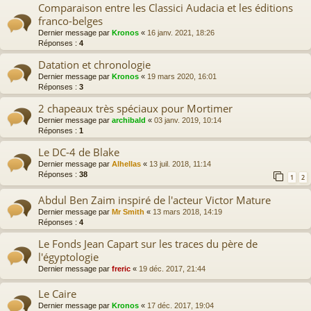
Comparaison entre les Classici Audacia et les éditions
franco-belges
Dernier message par
Kronos
«
16 janv. 2021, 18:26
Réponses :
4
Datation et chronologie
Dernier message par
Kronos
«
19 mars 2020, 16:01
Réponses :
3
2 chapeaux très spéciaux pour Mortimer
Dernier message par
archibald
«
03 janv. 2019, 10:14
Réponses :
1
Le DC-4 de Blake
Dernier message par
Alhellas
«
13 juil. 2018, 11:14
Réponses :
38
1
2
Abdul Ben Zaim inspiré de l'acteur Victor Mature
Dernier message par
Mr Smith
«
13 mars 2018, 14:19
Réponses :
4
Le Fonds Jean Capart sur les traces du père de
l'égyptologie
Dernier message par
freric
«
19 déc. 2017, 21:44
Le Caire
Dernier message par
Kronos
«
17 déc. 2017, 19:04