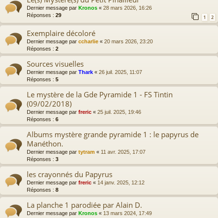
Dernier message par
Kronos
«
28 mars 2026, 16:26
Réponses :
29
1
2
Exemplaire décoloré
Dernier message par
ccharlie
«
20 mars 2026, 23:20
Réponses :
2
Sources visuelles
Dernier message par
Thark
«
26 juil. 2025, 11:07
Réponses :
5
Le mystère de la Gde Pyramide 1 - FS Tintin
(09/02/2018)
Dernier message par
freric
«
25 juil. 2025, 19:46
Réponses :
6
Albums mystère grande pyramide 1 : le papyrus de
Manéthon.
Dernier message par
tytram
«
11 avr. 2025, 17:07
Réponses :
3
les crayonnés du Papyrus
Dernier message par
freric
«
14 janv. 2025, 12:12
Réponses :
8
La planche 1 parodiée par Alain D.
Dernier message par
Kronos
«
13 mars 2024, 17:49