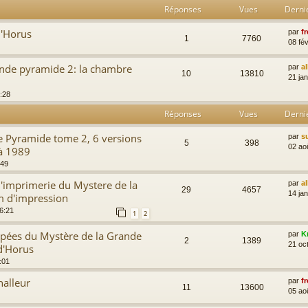
Réponses
Vues
Derni
d'Horus
par
fr
1
7760
08 fév
ande pyramide 2: la chambre
par
a
10
13810
21 ja
:28
Réponses
Vues
Derni
e Pyramide tome 2, 6 versions
par
s
5
398
02 ao
à 1989
:49
'imprimerie du Mystere de la
par
a
29
4657
14 ja
m d'impression
16:21
1
2
pées du Mystère de la Grande
par
K
2
1389
21 oc
d'Horus
:01
nalleur
par
fr
11
13600
05 ao