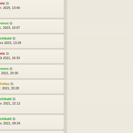
eric
r. 2025, 13:40
ronos
c. 2023, 10:07
rchibald
rs 2023, 13:28
eric
ût 2021, 16:33
ronos
l. 2021, 20:30
lhellas
r. 2021, 20:28
rchibald
nv. 2021, 22:12
rchibald
nv. 2021, 09:34