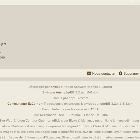
jets
s
ges
Nous contacter
Supprimer 
Développé par
phpBB
® Forum Software © phpBB Limited
Style par
Arty
- phpBB 3.2 par MrGaby
Traduit par
phpBB-fr.com
Communauté EzCom
: « Traductions d'extensions & styles pour phpBB 3.2.x & 3.3.x »
Forum hébergé par les services d’
OVH
2 rue Kellermann - 59100 Roubaix - France - tél 1007
ite Web & forum Centaur Club non-officiels sur Blake & Mortimer, mis en ligne le mercredi 4 aou
Blake & Mortimer est une marque deposée © Dargaud / Editions Blake & Mortimer / Studio Jacob
s images incluses dans ces pages sont la propriété exclusive de leurs auteurs, ayant droits et/ou
 ici qu'à titre de référence ou d'illustration. Si les propriétaires le désirent, elles seront retirées 