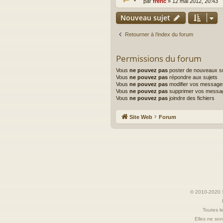
par
freric
»
12 mai 2012, 20:43
Nouveau sujet
Retourner à l’index du forum
Permissions du forum
Vous
ne pouvez pas
poster de nouveaux su
Vous
ne pouvez pas
répondre aux sujets
Vous
ne pouvez pas
modifier vos message
Vous
ne pouvez pas
supprimer vos messa
Vous
ne pouvez pas
joindre des fichiers
Site Web
Forum
© 2010-2020 S
Toutes le
Elles ne sont