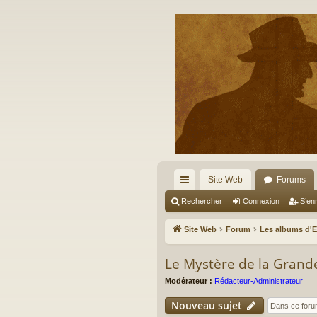
Site Web
Forums
cc
Rechercher
Connexion
S’enr
ès
Site Web
Forum
Les albums d'
ra
Le Mystère de la Grand
pi
Modérateur :
Rédacteur-Administrateur
de
Nouveau sujet