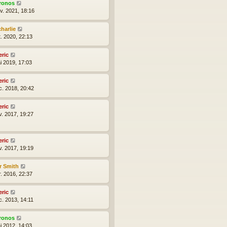
ronos
nv. 2021, 18:16
charlie
t. 2020, 22:13
eric
i 2019, 17:03
eric
c. 2018, 20:42
eric
v. 2017, 19:27
eric
v. 2017, 19:19
r Smith
r. 2016, 22:37
eric
c. 2013, 14:11
ronos
i 2012, 14:03