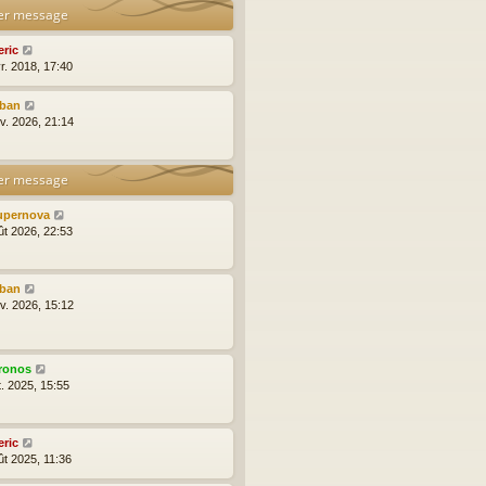
er message
eric
r. 2018, 17:40
lban
nv. 2026, 21:14
er message
upernova
ût 2026, 22:53
lban
nv. 2026, 15:12
ronos
t. 2025, 15:55
eric
ût 2025, 11:36