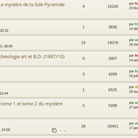
Le mystère de la Gde Pyramide
par
fr
4
10100
23 fév
par
K
1
3836
14 dé
 20:15
par
a
15
19376
18 ma
10, 08:08
chéologie art et B.D. (1987/10)
par
fr
0
3907
14 ao
par
K
3
4289
16 jui
par
A
1
6525
19 av
 12:44
e tome 1 et tome 2 du mystère
par
a
5
5289
27 ja
par
a
26
28401
17 ja
, 16:58
1
2