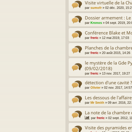
Visite virtuelle de la 
par
sumofr
»
02 déc. 2020, 15:2
Dossier armement : Le
par
Kronos
»
04 sept. 2019, 20:
Conférence Blake et M
par
freric
»
12 mai 2019, 17:03
Planches de la chambr
par
freric
»
20 août 2015, 14:26
le mystère de la Gde Py
(09/02/2018)
par
freric
»
13 nov. 2017, 19:27
détection d'une cavité ?
par
Olivier
»
02 nov. 2017, 14:57
Les dessous de l'affai
par
Mr Smith
»
09 avr. 2016, 22
La note de la chambre
par
freric
»
02 sept. 2012, 1
Visite des pyramides en