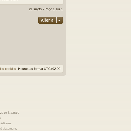
21 sujets • Page
1
sur
1
Aller à
les cookies
Heures au format
UTC+02:00
t 2010 à 22h10
s
 éditeurs.
immédiatement.