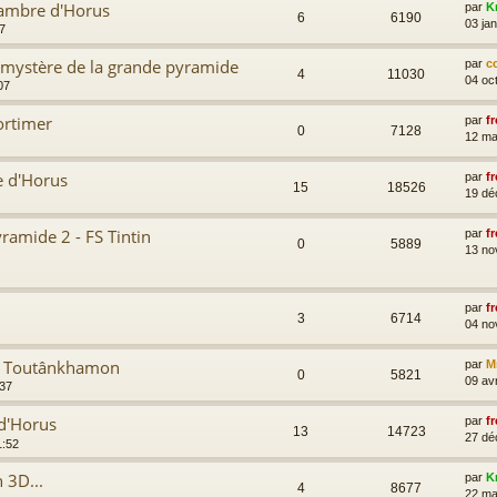
Chambre d'Horus
par
K
6
6190
03 ja
7
 mystère de la grande pyramide
par
c
4
11030
04 oc
07
ortimer
par
fr
0
7128
12 ma
e d'Horus
par
fr
15
18526
19 dé
ramide 2 - FS Tintin
par
fr
0
5889
13 no
par
fr
3
6714
04 no
re Toutânkhamon
par
M
0
5821
09 av
:37
 d'Horus
par
fr
13
14723
27 dé
1:52
 3D...
par
K
4
8677
22 ma