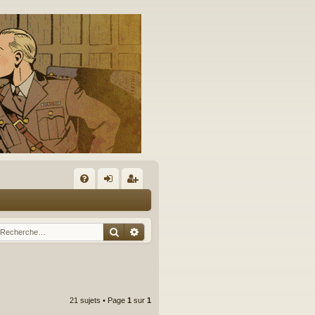
A
FA
on
’e
Q
ne
nr
Rechercher
Recherche avancée
xi
eg
on
ist
re
21 sujets • Page
1
sur
1
r