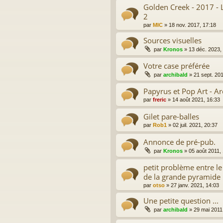
Golden Creek - 2017 - 
2
par
MIC
»
18 nov. 2017, 17:18
Sources visuelles
par
Kronos
»
13 déc. 2023,
Votre case préférée
par
archibald
»
21 sept. 20
Papyrus et Pop Art - Ar
par
freric
»
14 août 2021, 16:33
Gilet pare-balles
par
Rob1
»
02 juil. 2021, 20:37
Annonce de pré-pub.
par
Kronos
»
05 août 2011,
petit problème entre l
de la grande pyramide
par
otso
»
27 janv. 2021, 14:03
Une petite question ...
par
archibald
»
29 mai 2011