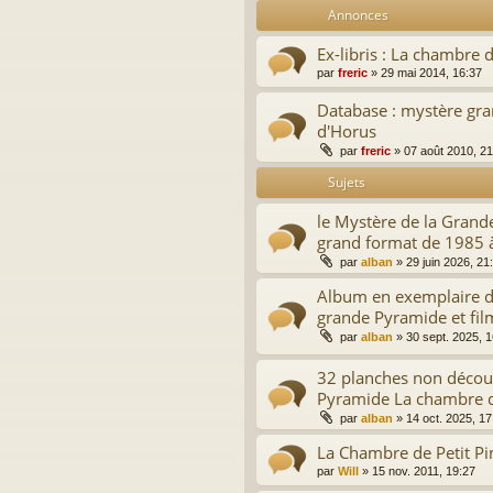
Annonces
Ex-libris : La chambre 
par
freric
»
29 mai 2014, 16:37
Database : mystère gr
d'Horus
par
freric
»
07 août 2010, 21
Sujets
le Mystère de la Grand
grand format de 1985 
par
alban
»
29 juin 2026, 21
Album en exemplaire d
grande Pyramide et fil
par
alban
»
30 sept. 2025, 
32 planches non décou
Pyramide La chambre 
par
alban
»
14 oct. 2025, 17
La Chambre de Petit Pi
par
Will
»
15 nov. 2011, 19:27