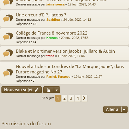
Dernier message par
jaime sousa
«
17 févr. 2023, 04:43
Une erreur d'E.P. Jacobs ?
Dernier message par
Spalding
«
24 déc. 2022, 14:12
Réponses :
13
Collège de France 8 novembre 2022
Dernier message par
Kronos
«
29 nov. 2022, 17:55
Réponses :
14
Blake et Mortimer version Jacobs, juillard & Aubin
Dernier message par
freric
«
11 nov. 2022, 17:06
Nouvel article sur Londres de "La Marque Jaune", dans
Furore magazine No 27
Dernier message par
Patrick Tersteeg
«
19 janv. 2022, 12:27
Réponses :
7
Nouveau sujet
2
3
4
1
Suivante
87 sujets
Aller à
Permissions du forum