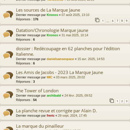
Les sources de La Marque Jaune
Dernier message par
Kronos
«
07 août 2025, 13:10
Réponses :
176
1
6
7
8
9
…
Datation/Chronologie Marque jaune
Dernier message par
Kronos
«
31 mai 2025, 10:14
Réponses :
6
dossier : Redécoupage en 62 planches pour l'édition
Italienne.
Dernier message par
danielsansespace
«
15 avr. 2025, 14:53
Réponses :
6
Les Amis de Jacobs - 2023 La Marque Jaune
Dernier message par
MIC
«
03 mars 2025, 20:02
Réponses :
3
The Tower of London
Dernier message par
archibald
«
24 févr. 2025, 09:52
Réponses :
54
1
2
3
La planche revue et corrigée par Alain D.
Dernier message par
freric
«
29 sept. 2024, 17:45
La marque du pinailleur