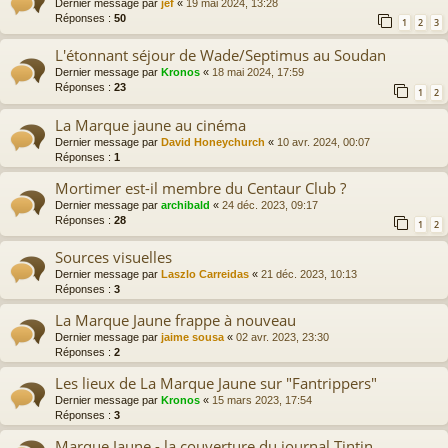
Dernier message par
jef
«
19 mai 2024, 13:28
Réponses :
50
1
2
3
L'étonnant séjour de Wade/Septimus au Soudan
Dernier message par
Kronos
«
18 mai 2024, 17:59
Réponses :
23
1
2
La Marque jaune au cinéma
Dernier message par
David Honeychurch
«
10 avr. 2024, 00:07
Réponses :
1
Mortimer est-il membre du Centaur Club ?
Dernier message par
archibald
«
24 déc. 2023, 09:17
Réponses :
28
1
2
Sources visuelles
Dernier message par
Laszlo Carreidas
«
21 déc. 2023, 10:13
Réponses :
3
La Marque Jaune frappe à nouveau
Dernier message par
jaime sousa
«
02 avr. 2023, 23:30
Réponses :
2
Les lieux de La Marque Jaune sur "Fantrippers"
Dernier message par
Kronos
«
15 mars 2023, 17:54
Réponses :
3
Marque Jaune - la couverture du journal Tintin