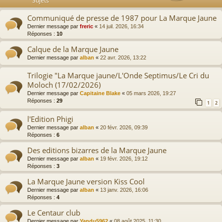
Sujets
Communiqué de presse de 1987 pour La Marque Jaune
Dernier message par
freric
«
14 juil. 2026, 16:34
Réponses :
10
Calque de la Marque Jaune
Dernier message par
alban
«
22 avr. 2026, 13:22
Trilogie "La Marque jaune/L'Onde Septimus/Le Cri du
Moloch (17/02/2026)
Dernier message par
Capitaine Blake
«
05 mars 2026, 19:27
Réponses :
29
1
2
l'Edition Phigi
Dernier message par
alban
«
20 févr. 2026, 09:39
Réponses :
6
Des editions bizarres de la Marque Jaune
Dernier message par
alban
«
19 févr. 2026, 19:12
Réponses :
3
La Marque Jaune version Kiss Cool
Dernier message par
alban
«
13 janv. 2026, 16:06
Réponses :
4
Le Centaur club
Dernier message par
Yandu5962
«
08 août 2025, 11:30