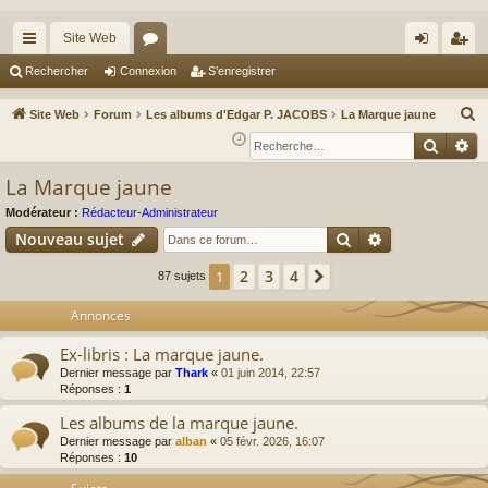
Site Web
cc
or
on
’e
Rechercher
Connexion
S’enregistrer
ès
u
ne
nr
R
Site Web
Forum
Les albums d'Edgar P. JACOBS
La Marque jaune
ra
m
xi
eg
e
Reche
Re
c
pi
s
on
ist
La Marque jaune
h
de
re
e
Modérateur :
Rédacteur-Administrateur
r
r
Rechercher
Recherche av
Nouveau sujet
c
2
3
4
1
Suivante
87 sujets
h
e
Annonces
r
Ex-libris : La marque jaune.
Dernier message par
Thark
«
01 juin 2014, 22:57
Réponses :
1
Les albums de la marque jaune.
Dernier message par
alban
«
05 févr. 2026, 16:07
Réponses :
10