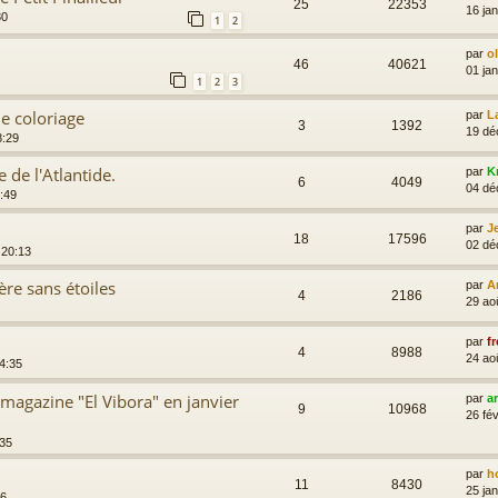
25
22353
16 jan
30
1
2
par
o
46
40621
01 ja
1
2
3
e coloriage
par
L
3
1392
19 dé
8:29
 de l'Atlantide.
par
K
6
4049
04 dé
3:49
par
J
18
17596
02 dé
 20:13
ère sans étoiles
par
A
4
2186
29 ao
par
fr
4
8988
24 ao
14:35
magazine "El Vibora" en janvier
par
a
9
10968
26 fév
:35
par
h
11
8430
25 ja
56