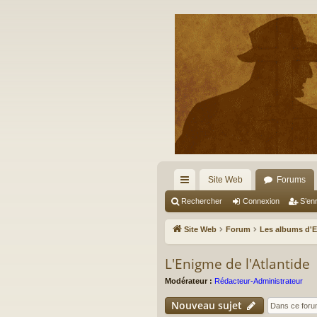
Site Web
Forums
cc
Rechercher
Connexion
S’enr
ès
Site Web
Forum
Les albums d'
ra
L'Enigme de l'Atlantide
pi
Modérateur :
Rédacteur-Administrateur
de
Nouveau sujet