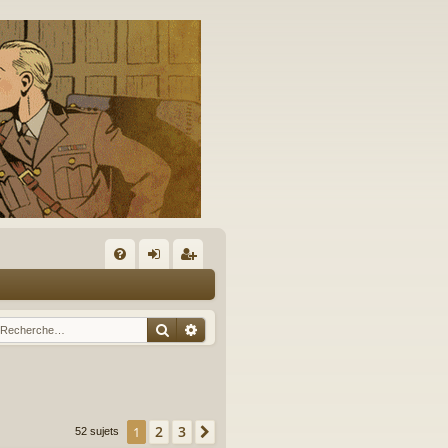
A
FA
on
’e
Q
ne
nr
Rechercher
Recherche avancée
xi
eg
on
ist
re
2
3
1
Suivante
52 sujets
r