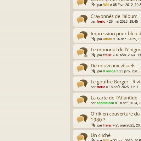
par
Will
»
05 févr. 2012, 10:
Crayonnés de l'album
par
freric
»
26 mai 2013, 19:45
Impression pour bleu d
par
alban
»
16 déc. 2025, 1
Le monorail de l'énigme
par
freric
»
18 févr. 2024, 1
De nouveaux visuels
par
Kronos
»
21 janv. 2015,
Le gouffre Berger - Rivi
par
freric
»
18 août 2025, 11:11
La carte de l'Atlantide
par
shamelord
»
18 oct. 2014, 
Olrik en couverture du 
1980 ?
par
freric
»
23 mai 2021, 20
Un cliché
par
Will
»
22 nov. 2010, 20: