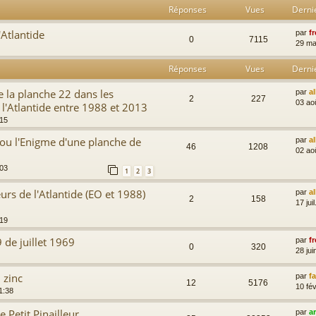
Réponses
Vues
Derni
'Atlantide
par
fr
0
7115
29 ma
Réponses
Vues
Derni
 la planche 22 dans les
par
a
2
227
03 ao
 l'Atlantide entre 1988 et 2013
:15
ou l'Enigme d'une planche de
par
a
46
1208
02 ao
:03
1
2
3
rs de l'Atlantide (EO et 1988)
par
a
2
158
17 jui
:19
 de juillet 1969
par
fr
0
320
28 jui
 zinc
par
f
12
5176
10 fév
1:38
 Petit Pinailleur
par
a