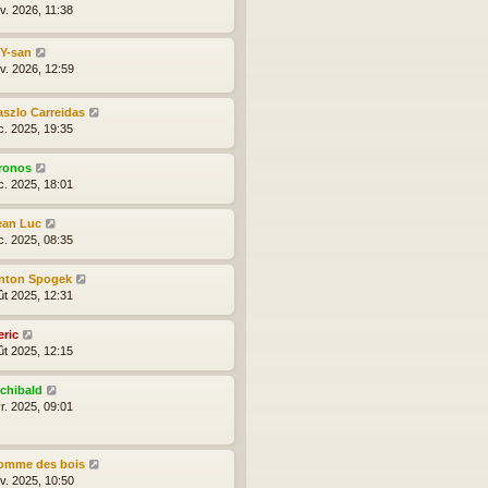
v. 2026, 11:38
lY-san
nv. 2026, 12:59
aszlo Carreidas
c. 2025, 19:35
ronos
c. 2025, 18:01
ean Luc
c. 2025, 08:35
nton Spogek
ût 2025, 12:31
eric
ût 2025, 12:15
rchibald
r. 2025, 09:01
omme des bois
nv. 2025, 10:50