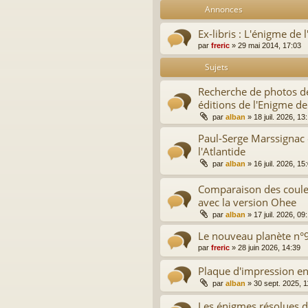
Annonces
Ex-libris : L'énigme de l
par
freric
»
29 mai 2014, 17:03
Sujets
Recherche de photos de
éditions de l'Enigme de
par
alban
»
18 juil. 2026, 13
Paul-Serge Marssignac 
l'Atlantide
par
alban
»
16 juil. 2026, 15
Comparaison des couleu
avec la version Ohee
par
alban
»
17 juil. 2026, 09
Le nouveau planète n°9
par
freric
»
28 juin 2026, 14:39
Plaque d'impression en
par
alban
»
30 sept. 2025, 1
Les énigmes résolues de