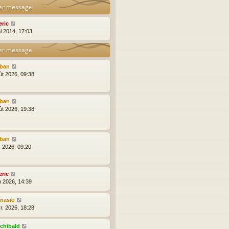
er message
eric
i 2014, 17:03
er message
lban
ût 2026, 09:38
lban
ût 2026, 19:38
lban
l. 2026, 09:20
eric
n 2026, 14:39
anasio
r. 2026, 18:28
rchibald