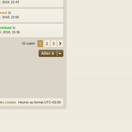
r. 2018, 22:43
enard
r. 2018, 22:00
rchibald
r. 2018, 15:36
2
3
1
Suivante
52 sujets
Aller à
les cookies
Heures au format
UTC+02:00