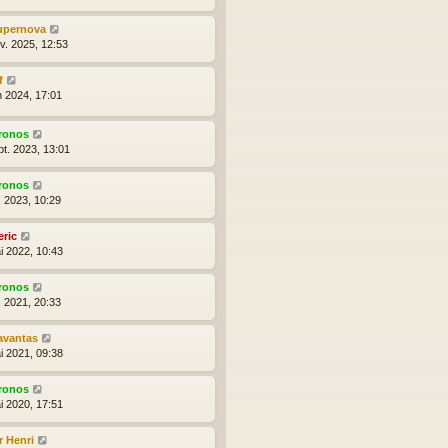
upernova
nv. 2025, 12:53
f
n 2024, 17:01
ronos
pt. 2023, 13:01
ronos
l. 2023, 10:29
eric
i 2022, 10:43
ronos
l. 2021, 20:33
avantas
i 2021, 09:38
ronos
i 2020, 17:51
r Henri