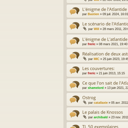
L'énigme de l'Atlantid
par
Bastien
»
09 juil. 2024, 16:0
Le scénario de l'Atlanti
par
Will
»
28 mars 2011, 20:
L'énigme de L'atlantide
par
freric
»
08 mars 2021, 19:40
Réalisation de deux as
par
MIC
»
25 juin 2023, 19:4
Les couvertures:
par
freric
»
21 juin 2013, 15:15
Ce que l'on sait de l'Atl
par
shamelord
»
13 juin 2021, 2
Ostrog
par
catallaxie
»
05 avr. 2011
Le palais de Knossos
par
archibald
»
23 nov. 201
TL 50 exemplaires