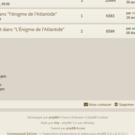
3
10944
30 av
, 09:06
ns "l'énigme de l'Atlantide"
par
r
1
6383
18 av
4
 dans "L’Énigme de l'Atlantide"
par
a
2
6599
05 fév
jets
s
ges
Nous contacter
Supprimer 
Développé par
phpBB
® Forum Software © phpBB Limited
Style par
Arty
- phpBB 3.2 par MrGaby
Traduit par
phpBB-fr.com
Communauté EzCom
: « Traductions d'extensions & styles pour phpBB 3.2.x & 3.3.x »