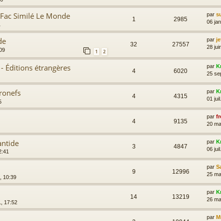
e Fac Similé Le Monde
par
s
1
2985
06 ja
1
de
par
je
32
27557
28 jui
09
1
2
 - Éditions étrangères
par
K
4
6020
25 se
tronefs
par
K
4
4315
01 jui
5
par
fr
4
9135
20 ma
antide
par
K
3
4847
06 jui
2:41
par
S
9
12996
25 ma
, 10:39
par
K
14
13219
26 ma
1, 17:52
par
M