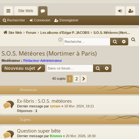
Site Web
cc
or
on
’e
Rechercher
Connexion
S’enregistrer
ès
u
ne
nr
Site Web
Forum
Les albums d'Edgar P. JACOBS
S.O.S. Météores (Mortimer à Paris)
ra
m
xi
eg
R
Recherche
Reche
e
pi
s
on
ist
S.O.S. Météores (Mortimer à Paris)
c
de
re
h
Modérateur :
Rédacteur-Administrateur
r
Rechercher
Recherche av
e
Nouveau sujet
r
2
1
Suivante
40 sujets
c
h
Annonces
e
Ex-libris : S.O.S. météores
r
Dernier message par
tytram
«
18 févr. 2024, 19:21
Réponses :
1
Sujets
Question super bête
Dernier message par
Kronos
«
20 févr. 2026, 18:30