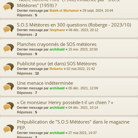
Météores" (1959) ?
Dernier message par
Balek et Mortamer
«
29 sept. 2024, 10:44
Réponses :
5
S.O.S Météores en 300 questions (Roberge - 2023/10)
Dernier message par
Stephane
«
06 déc. 2023, 20:12
Réponses :
2
Planches crayonnés de SOS météores
Dernier message par
archibald
«
15 nov. 2023, 10:50
Réponses :
9
Publicité pour (et dans) SOS Météores
Dernier message par
Roberto
«
02 mai 2022, 21:42
Réponses :
12
Une menace indéterminée
Dernier message par
archibald
«
05 déc. 2021, 12:09
Réponses :
7
« Ce monsieur Henry possède-t-il un chien ? »
Dernier message par
archibald
«
04 déc. 2021, 10:14
Réponses :
5
Prépublication de "S.O.S Météores" dans le magazine
PEP.
Dernier message par
archibald
«
27 mai 2021, 14:37
Réponses :
2