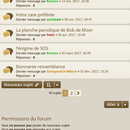
Dernier message par
Kronos
«
13 nov. 2017, 16:35
Réponses :
5
Votre case préférée
Dernier message par
archibald
«
08 nov. 2017, 09:47
La planche parodique de Bob de Moor
Dernier message par
freric
«
05 avr. 2017, 19:48
Réponses :
6
l'énigme de SOS
Dernier message par
Kronos
«
26 mars 2017, 16:48
Réponses :
8
Etonnante ressemblance
Dernier message par
Georgevitch-Miloch
«
02 févr. 2017, 13:26
Réponses :
4
Nouveau sujet
2
1
Suivante
40 sujets
Aller à
Permissions du forum
Vous
ne pouvez pas
poster de nouveaux sujets
Vous
ne pouvez pas
répondre aux sujets