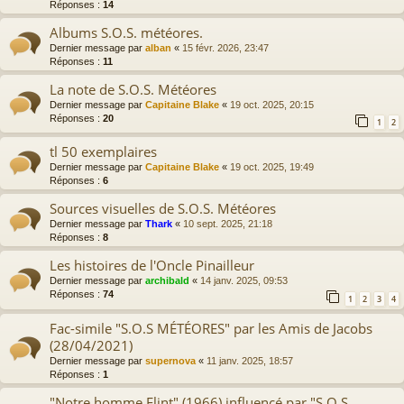
Réponses :
14
Albums S.O.S. météores.
Dernier message par
alban
«
15 févr. 2026, 23:47
Réponses :
11
La note de S.O.S. Météores
Dernier message par
Capitaine Blake
«
19 oct. 2025, 20:15
Réponses :
20
1
2
tl 50 exemplaires
Dernier message par
Capitaine Blake
«
19 oct. 2025, 19:49
Réponses :
6
Sources visuelles de S.O.S. Météores
Dernier message par
Thark
«
10 sept. 2025, 21:18
Réponses :
8
Les histoires de l'Oncle Pinailleur
Dernier message par
archibald
«
14 janv. 2025, 09:53
Réponses :
74
1
2
3
4
Fac-simile "S.O.S MÉTÉORES" par les Amis de Jacobs
(28/04/2021)
Dernier message par
supernova
«
11 janv. 2025, 18:57
Réponses :
1
"Notre homme Flint" (1966) influencé par "S.O.S.