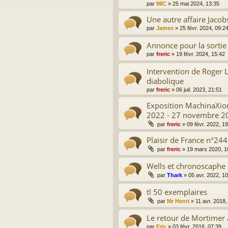
par
MIC
»
25 mai 2024, 13:35
Une autre affaire Jacob
par
James
»
25 févr. 2024, 09:2
Annonce pour la sortie
par
freric
»
19 févr. 2024, 15:42
Intervention de Roger L
diabolique
par
freric
»
06 juil. 2023, 21:51
Exposition MachinaXion
2022 - 27 novembre 2
par
freric
»
09 févr. 2022, 1
Plaisir de France n°24
par
freric
»
19 mars 2020, 1
Wells et chronoscaphe
par
Thark
»
05 avr. 2022, 1
tl 50 exemplaires
par
Mr Henri
»
11 avr. 2018,
Le retour de Mortimer 
par
Eric
»
03 févr. 2016, 07:39