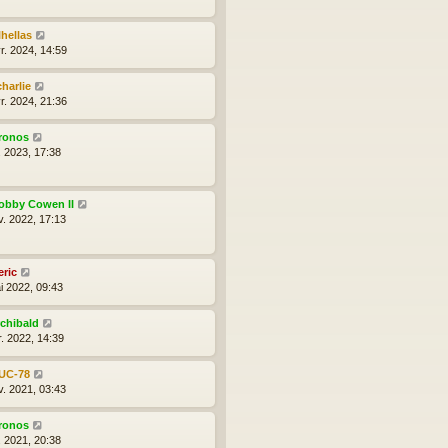
lhellas
r. 2024, 14:59
charlie
r. 2024, 21:36
ronos
l. 2023, 17:38
obby Cowen II
v. 2022, 17:13
eric
i 2022, 09:43
rchibald
r. 2022, 14:39
UC-78
v. 2021, 03:43
ronos
l. 2021, 20:38