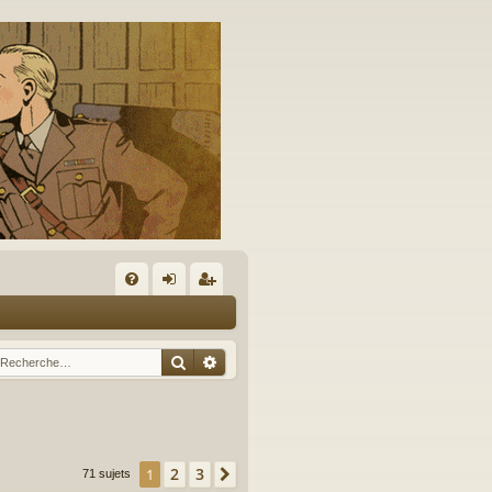
A
FA
on
’e
Q
ne
nr
Rechercher
Recherche avancée
xi
eg
on
ist
re
2
3
1
Suivante
71 sujets
r