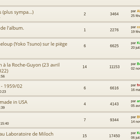
s (plus sympa...)
par
A
2
3464
25 fév
4
 de l'album.
par
c
1
2276
19 fév
eloup (Yoko Tsuno) sur le piège
par
K
6
6625
20 jui
 à la Roche-Guyon (23 avril
par
B
14
11153
02 no
022)
9:56
4 - 1959/02
par
fr
6
6616
16 ma
0:23
 made in USA
par
a
4
4143
05 av
0:39
par
B
7
9344
14 no
 15:40
au Laboratoire de Miloch
par
K
15
17450
06 jui