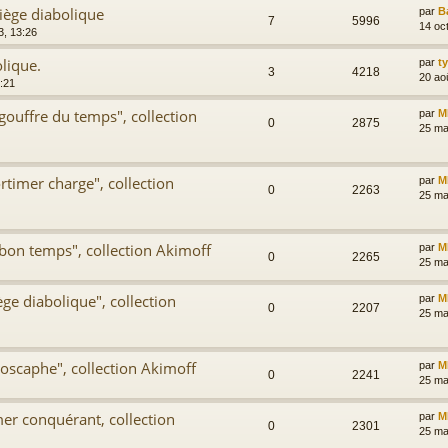
iège diabolique
par
B
7
5996
14 oc
3, 13:26
lique.
par
t
3
4218
20 ao
:21
gouffre du temps", collection
par
M
0
2875
25 ma
timer charge", collection
par
M
0
2263
25 ma
bon temps", collection Akimoff
par
M
0
2265
25 ma
ge diabolique", collection
par
M
0
2207
25 ma
oscaphe", collection Akimoff
par
M
0
2241
25 ma
er conquérant, collection
par
M
0
2301
25 ma