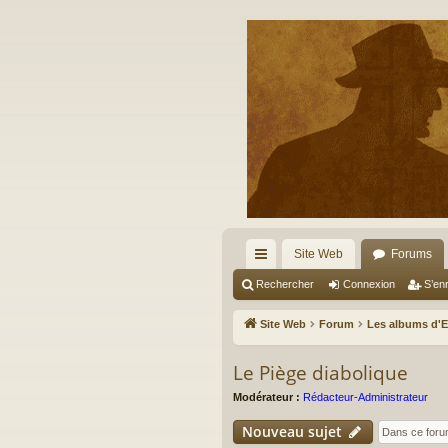
Site Web
Forums
cc
Rechercher
Connexion
S’enr
ès
Site Web
Forum
Les albums d'
ra
Le Piège diabolique
pi
Modérateur :
Rédacteur-Administrateur
de
Nouveau sujet