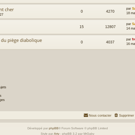
nt cher
par
S
0
4270
18 ma
:27
par
S
15
12807
14 ma
 du piège diabolique
par
fr
0
4037
16 ma
jets
s
ges
Nous contacter
Supprimer 
Développé par
phpBB
® Forum Software © phpBB Limited
Style par
Arty
- phpBB 3.2 par MrGaby