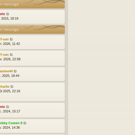
er message
eric
l. 2015, 18:19
er message
lY-san
r. 2026, 11:42
lY-san
nv. 2026, 22:58
axime44
t. 2025, 18:44
charlie
ût 2025, 22:16
eric
c. 2024, 15:17
obby Cowen II
v. 2024, 14:36