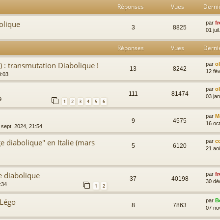
Réponses
Vues
Derni
bolique
par
fr
3
8825
01 jui
Réponses
Vues
Derni
) : transmutation Diabolique !
par
o
13
8242
12 fév
8:03
par
o
111
81474
03 ja
9
1
2
3
4
5
6
par
M
9
4575
16 oc
 sept. 2024, 21:54
e diabolique" en Italie (mars
par
c
5
6120
21 ao
e diabolique
par
fr
37
40198
30 dé
:34
1
2
 Légo
par
B
8
7863
07 no