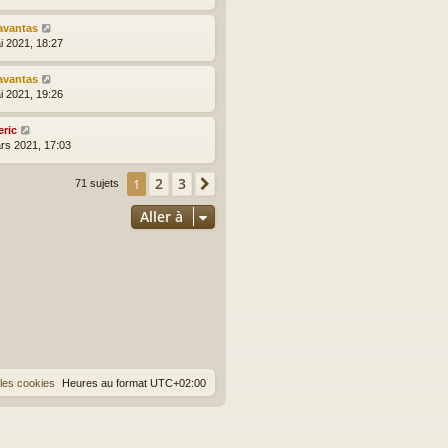
avantas
i 2021, 18:27
avantas
i 2021, 19:26
eric
rs 2021, 17:03
2
3
1
Suivante
71 sujets
Aller à
les cookies
Heures au format
UTC+02:00