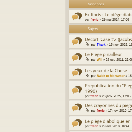
Annonces
Ex-libris : Le piège dia
par
freric
»
29 mai 2014, 17:06
Sujets
Décorti'Case #2 (Jacobs
par
Thark
»
15 nov. 2025, 1
Le Piège pinailleur
par
Will
»
28 oct. 2011, 21:0
Les yeux de la Chose
par
Balek et Mortamer
»
15
Prepublication du "Pieg
1990)
par
freric
»
26 janv. 2025, 17:05
Des crayonnés du pièg
par
freric
»
17 nov. 2010, 17
Le piège diabolique en
par
freric
»
29 avr. 2018, 16:44