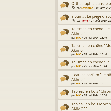
Orthographie dans le p
par
Savantas
»
03 janv. 202
albums : Le piège diabo
par
freric
»
07 août 2010, 22
Talisman en chêne "Le 
Akimoff
par
MIC
»
25 mai 2024, 13:49
Talisman en chêne "Mor
Akimoff
par
MIC
»
25 mai 2024, 13:46
Talisman en chêne "Le 
par
MIC
»
25 mai 2024, 13:44
L'eau de parfum "Le piè
Akimoff
par
MIC
»
25 mai 2024, 13:41
Tableau en bois "Chron
par
MIC
»
25 mai 2024, 13:38
Tableau en bois Mortim
AKIMOFF