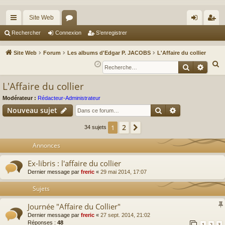
Site Web
cc
or
on
’e
Rechercher
Connexion
S’enregistrer
ès
u
ne
nr
Site Web
Forum
Les albums d'Edgar P. JACOBS
L'Affaire du collier
ra
m
xi
eg
R
Recherche
Reche
e
pi
s
on
ist
L'Affaire du collier
c
de
re
h
Modérateur :
Rédacteur-Administrateur
r
Rechercher
Recherche av
e
Nouveau sujet
r
2
1
Suivante
34 sujets
c
h
Annonces
e
Ex-libris : l'affaire du collier
r
Dernier message par
freric
«
29 mai 2014, 17:07
Sujets
Journée "Affaire du Collier"
Dernier message par
freric
«
27 sept. 2014, 21:02
Réponses :
48
1
2
3