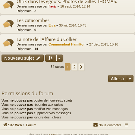
Olrik dans les égouts. Photos de Gilles THOMAS.
Dernier message par
freric
«
16 sept. 2014, 12:14
Réponses :
2
Les catacombes
Dernier message par
Erca
«
30 juil. 2014, 10:43
Réponses :
9
La note de l'Affaire du Collier
Dernier message par
Commandant Hamilton
«
27 déc. 2013, 10:10
Réponses :
14
Nouveau sujet
2
1
Suivante
34 sujets
Aller à
Permissions du forum
Vous
ne pouvez pas
poster de nouveaux sujets
Vous
ne pouvez pas
répondre aux sujets
Vous
ne pouvez pas
modifier vos messages
Vous
ne pouvez pas
supprimer vos messages
Vous
ne pouvez pas
joindre des fichiers
Site Web
Forum
Nous contacter
Développé par
phpBB
® Forum Software © phpBB Limited