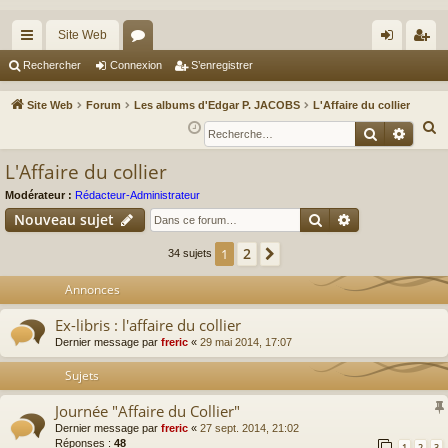
Site Web
cc
or
on
’e
Rechercher
Connexion
S’enregistrer
ès
u
ne
nr
Site Web
Forum
Les albums d'Edgar P. JACOBS
L'Affaire du collier
ra
m
xi
eg
R
Recherche
Reche
e
pi
s
on
ist
L'Affaire du collier
c
de
re
h
Modérateur :
Rédacteur-Administrateur
r
Rechercher
Recherche av
e
Nouveau sujet
r
2
1
Suivante
34 sujets
c
h
Annonces
e
Ex-libris : l'affaire du collier
r
Dernier message par
freric
«
29 mai 2014, 17:07
Sujets
Journée "Affaire du Collier"
Dernier message par
freric
«
27 sept. 2014, 21:02
Réponses :
48
1
2
3