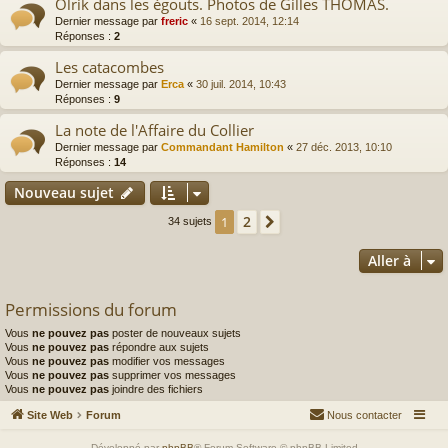
Olrik dans les égouts. Photos de Gilles THOMAS.
Dernier message par
freric
«
16 sept. 2014, 12:14
Réponses :
2
Les catacombes
Dernier message par
Erca
«
30 juil. 2014, 10:43
Réponses :
9
La note de l'Affaire du Collier
Dernier message par
Commandant Hamilton
«
27 déc. 2013, 10:10
Réponses :
14
Nouveau sujet
2
1
Suivante
34 sujets
Aller à
Permissions du forum
Vous
ne pouvez pas
poster de nouveaux sujets
Vous
ne pouvez pas
répondre aux sujets
Vous
ne pouvez pas
modifier vos messages
Vous
ne pouvez pas
supprimer vos messages
Vous
ne pouvez pas
joindre des fichiers
Site Web
Forum
Nous contacter
Développé par
phpBB
® Forum Software © phpBB Limited