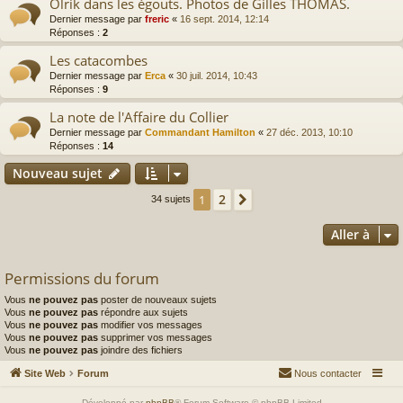
Olrik dans les égouts. Photos de Gilles THOMAS.
Dernier message par
freric
«
16 sept. 2014, 12:14
Réponses :
2
Les catacombes
Dernier message par
Erca
«
30 juil. 2014, 10:43
Réponses :
9
La note de l'Affaire du Collier
Dernier message par
Commandant Hamilton
«
27 déc. 2013, 10:10
Réponses :
14
Nouveau sujet
2
1
Suivante
34 sujets
Aller à
Permissions du forum
Vous
ne pouvez pas
poster de nouveaux sujets
Vous
ne pouvez pas
répondre aux sujets
Vous
ne pouvez pas
modifier vos messages
Vous
ne pouvez pas
supprimer vos messages
Vous
ne pouvez pas
joindre des fichiers
Site Web
Forum
Nous contacter
Développé par
phpBB
® Forum Software © phpBB Limited