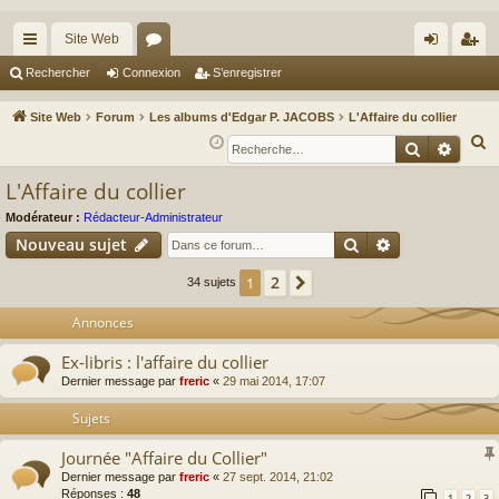
Site Web
cc
or
on
’e
Rechercher
Connexion
S’enregistrer
ès
u
ne
nr
Site Web
Forum
Les albums d'Edgar P. JACOBS
L'Affaire du collier
ra
m
xi
eg
R
Recherche
Reche
e
pi
s
on
ist
L'Affaire du collier
c
de
re
h
Modérateur :
Rédacteur-Administrateur
r
Rechercher
Recherche av
e
Nouveau sujet
r
2
1
Suivante
34 sujets
c
h
Annonces
e
Ex-libris : l'affaire du collier
r
Dernier message par
freric
«
29 mai 2014, 17:07
Sujets
Journée "Affaire du Collier"
Dernier message par
freric
«
27 sept. 2014, 21:02
Réponses :
48
1
2
3