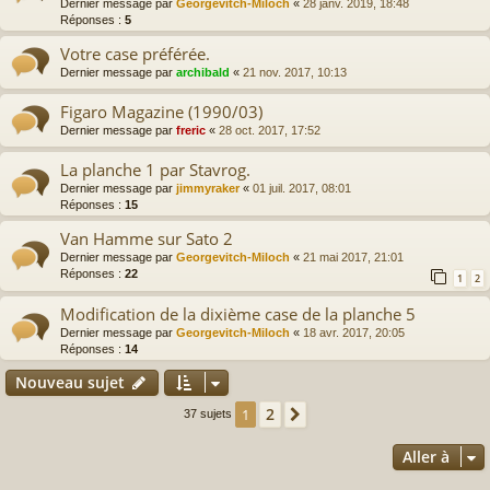
Dernier message par
Georgevitch-Miloch
«
28 janv. 2019, 18:48
Réponses :
5
Votre case préférée.
Dernier message par
archibald
«
21 nov. 2017, 10:13
Figaro Magazine (1990/03)
Dernier message par
freric
«
28 oct. 2017, 17:52
La planche 1 par Stavrog.
Dernier message par
jimmyraker
«
01 juil. 2017, 08:01
Réponses :
15
Van Hamme sur Sato 2
Dernier message par
Georgevitch-Miloch
«
21 mai 2017, 21:01
Réponses :
22
1
2
Modification de la dixième case de la planche 5
Dernier message par
Georgevitch-Miloch
«
18 avr. 2017, 20:05
Réponses :
14
Nouveau sujet
2
1
Suivante
37 sujets
Aller à