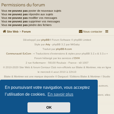
Permissions du forum
Vous
ne pouvez pas
poster de nouveaux sujets
Vous
ne pouvez pas
répondre aux sujets
Vous
ne pouvez pas
modifier vos messages
Vous
ne pouvez pas
supprimer vos messages
Vous
ne pouvez pas
joindre des fichiers
Site Web
Forum
Nous contacter
Développé par
phpBB
® Forum Software © phpBB Limited
Style par
Arty
- phpBB 3.2 par MrGaby
Traduit par
phpBB-fr.com
Communauté EzCom
: « Traductions d'extensions & styles pour phpBB 3.2.x & 3.3.x »
Forum hébergé par les services d’
OVH
2 rue Kellermann - 59100 Roubaix - France - tél 1007
© 2010-2020 Site Web & forum Centaur Club non-officiels sur Blake & Mortimer, mis en ligne
le mercredi 4 aout 2010 à 22h10
Blake & Mortimer est une marque deposée © Dargaud / Editions Blake & Mortimer / Studio
Jacobs
Toutes les images incluses dans ces pages sont la propriété exclusive de leurs auteurs,
En poursuivant votre navigation, vous acceptez
ayant droits et/ou éditeurs.
l’utilisation de cookies.
En savoir plus
Elles ne sont ici qu'à titre de référence ou d'illustration. Si les propriétaires le désirent, elles
seront retirées immédiatement.
OK