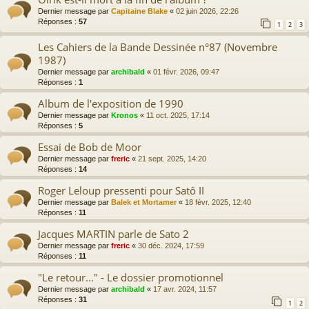
Dernier message par
Capitaine Blake
«
02 juin 2026, 22:26
Réponses :
57
1
2
3
Les Cahiers de la Bande Dessinée n°87 (Novembre
1987)
Dernier message par
archibald
«
01 févr. 2026, 09:47
Réponses :
1
Album de l'exposition de 1990
Dernier message par
Kronos
«
11 oct. 2025, 17:14
Réponses :
5
Essai de Bob de Moor
Dernier message par
freric
«
21 sept. 2025, 14:20
Réponses :
14
Roger Leloup pressenti pour Satô II
Dernier message par
Balek et Mortamer
«
18 févr. 2025, 12:40
Réponses :
11
Jacques MARTIN parle de Sato 2
Dernier message par
freric
«
30 déc. 2024, 17:59
Réponses :
11
"Le retour..." - Le dossier promotionnel
Dernier message par
archibald
«
17 avr. 2024, 11:57
Réponses :
31
1
2