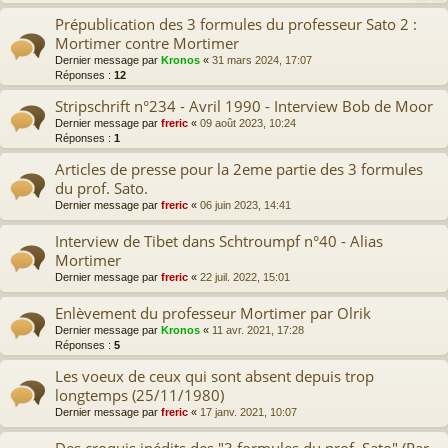
Prépublication des 3 formules du professeur Sato 2 :
Mortimer contre Mortimer
Dernier message par
Kronos
«
31 mars 2024, 17:07
Réponses :
12
Stripschrift n°234 - Avril 1990 - Interview Bob de Moor
Dernier message par
freric
«
09 août 2023, 10:24
Réponses :
1
Articles de presse pour la 2eme partie des 3 formules
du prof. Sato.
Dernier message par
freric
«
06 juin 2023, 14:41
Interview de Tibet dans Schtroumpf n°40 - Alias
Mortimer
Dernier message par
freric
«
22 juil. 2022, 15:01
Enlèvement du professeur Mortimer par Olrik
Dernier message par
Kronos
«
11 avr. 2021, 17:28
Réponses :
5
Les voeux de ceux qui sont absent depuis trop
longtemps (25/11/1980)
Dernier message par
freric
«
17 janv. 2021, 10:07
Des croquis inédits des "3 formules du prof. Sato" (Par