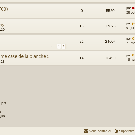
/03)
par
fr
0
5520
28 oc
og.
par
j
15
17625
01 jui
5:29
par
G
22
24604
21 ma
11
1
2
ème case de la planche 5
par
G
14
16490
18 av
:02
jets
s
ges
Nous contacter
Supprimer 