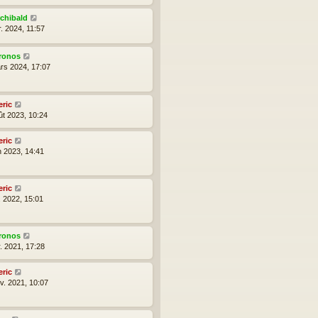
rchibald
r. 2024, 11:57
ronos
rs 2024, 17:07
eric
ût 2023, 10:24
eric
n 2023, 14:41
eric
l. 2022, 15:01
ronos
r. 2021, 17:28
eric
nv. 2021, 10:07