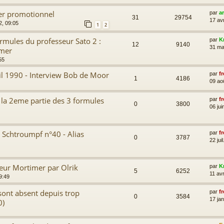
sier promotionnel
par
a
31
29754
17 av
2, 09:05
1
2
ormules du professeur Sato 2 :
par
K
12
9140
31 ma
imer
55
ril 1990 - Interview Bob de Moor
par
fr
1
4186
09 ao
 la 2eme partie des 3 formules
par
fr
0
3800
06 jui
s Schtroumpf n°40 - Alias
par
fr
0
3787
22 jui
eur Mortimer par Olrik
par
K
5
6252
11 av
9:49
sont absent depuis trop
par
fr
0
3584
17 ja
0)