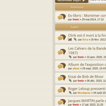
Annonces
Ex-libris : Mortimer c
par
freric
»
29 mai 2014, 17:10
Sujets
Olrik est-il mort à la fi
par
Erca
»
26 févr. 2012
Les Cahiers de la Ban
1987)
par
freric
»
31 janv. 2026, 1
Album de l'exposition
par
alban
»
29 sept. 2025, 15:43
Essai de Bob de Moor
par
freric
»
06 déc. 2015, 11
Roger Leloup pressenti 
par
Moulignac
»
04 août 20
Jacques MARTIN parle 
par
freric
»
17 juil. 2023, 21:25