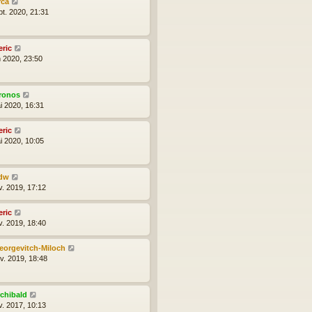
rca
pt. 2020, 21:31
eric
n 2020, 23:50
ronos
i 2020, 16:31
eric
i 2020, 10:05
dw
v. 2019, 17:12
eric
v. 2019, 18:40
eorgevitch-Miloch
nv. 2019, 18:48
rchibald
v. 2017, 10:13