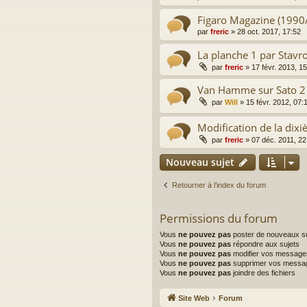
Figaro Magazine (1990
par
freric
»
28 oct. 2017, 17:52
La planche 1 par Stavr
par
freric
»
17 févr. 2013, 1
Van Hamme sur Sato 2
par
Will
»
15 févr. 2012, 07:
Modification de la dixi
par
freric
»
07 déc. 2011, 22
Nouveau sujet
Retourner à l’index du forum
Permissions du forum
Vous
ne pouvez pas
poster de nouveaux su
Vous
ne pouvez pas
répondre aux sujets
Vous
ne pouvez pas
modifier vos message
Vous
ne pouvez pas
supprimer vos messa
Vous
ne pouvez pas
joindre des fichiers
Site Web
Forum