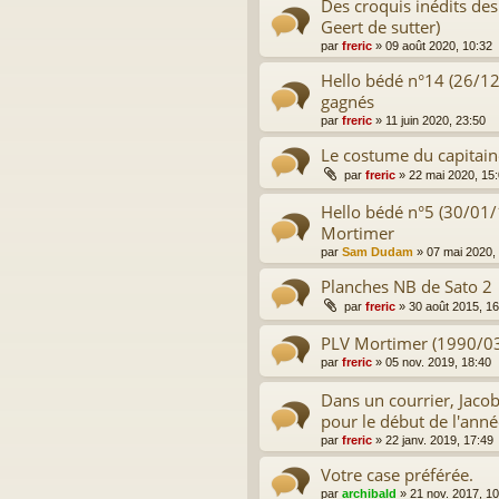
Des croquis inédits des
Geert de sutter)
par
freric
»
09 août 2020, 10:32
Hello bédé n°14 (26/1
gagnés
par
freric
»
11 juin 2020, 23:50
Le costume du capitain
par
freric
»
22 mai 2020, 15
Hello bédé n°5 (30/01
Mortimer
par
Sam Dudam
»
07 mai 2020,
Planches NB de Sato 2
par
freric
»
30 août 2015, 16
PLV Mortimer (1990/0
par
freric
»
05 nov. 2019, 18:40
Dans un courrier, Jacob
pour le début de l'ann
par
freric
»
22 janv. 2019, 17:49
Votre case préférée.
par
archibald
»
21 nov. 2017, 10