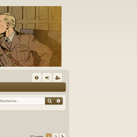
A
FA
on
’e
Q
ne
nr
Rechercher
Recherche avancée
xi
eg
on
ist
re
r
2
37 sujets