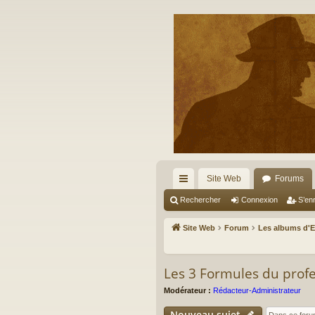
Site Web
Forums
cc
Rechercher
Connexion
S’enr
ès
Site Web
Forum
Les albums d'
ra
pi
Les 3 Formules du prof
de
Modérateur :
Rédacteur-Administrateur
Nouveau sujet