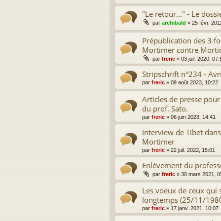
"Le retour..." - Le dos
par
archibald
»
25 févr. 201
Prépublication des 3 f
Mortimer contre Mort
par
freric
»
03 juil. 2020, 07:
Stripschrift n°234 - Av
par
freric
»
09 août 2023, 10:22
Articles de presse pour
du prof. Sato.
par
freric
»
06 juin 2023, 14:41
Interview de Tibet dan
Mortimer
par
freric
»
22 juil. 2022, 15:01
Enlèvement du profess
par
freric
»
30 mars 2021, 0
Les voeux de ceux qui 
longtemps (25/11/198
par
freric
»
17 janv. 2021, 10:07