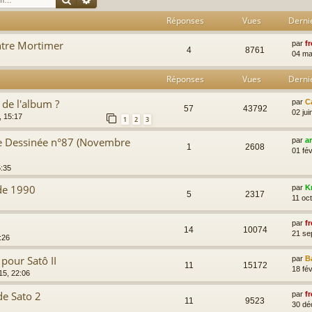
Réponses
Vues
Derni
ontre Mortimer
par
fr
4
8761
04 ma
Réponses
Vues
Derni
n de l'album ?
par
C
57
43792
02 jui
, 15:17
1
2
3
de Dessinée n°87 (Novembre
par
a
1
2608
01 fév
5:35
 de 1990
par
K
5
2317
11 oc
par
fr
14
10074
21 se
:26
pour Satô II
par
B
11
15172
18 fév
15, 22:06
de Sato 2
par
fr
11
9523
30 dé