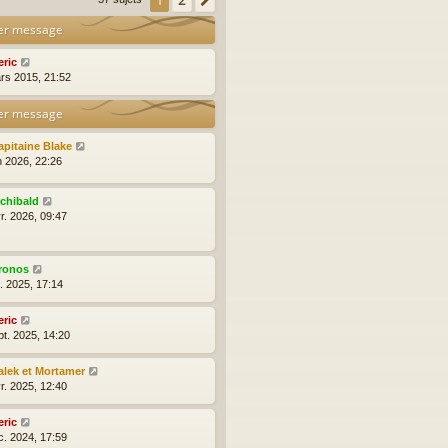
1
Suivante
er message
eric
rs 2015, 21:52
er message
apitaine Blake
n 2026, 22:26
rchibald
r. 2026, 09:47
ronos
t. 2025, 17:14
eric
pt. 2025, 14:20
alek et Mortamer
r. 2025, 12:40
eric
c. 2024, 17:59