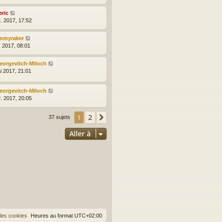
eric
t. 2017, 17:52
immyraker
l. 2017, 08:01
eorgevitch-Miloch
i 2017, 21:01
eorgevitch-Miloch
r. 2017, 20:05
2
1
Suivante
37 sujets
Aller à
les cookies
Heures au format
UTC+02:00