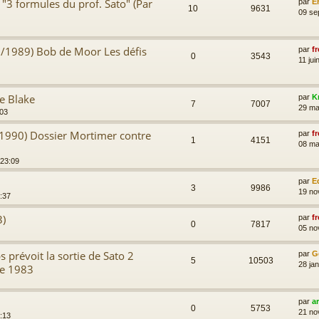
 "3 formules du prof. Sato" (Par
par
E
10
9631
09 se
2/1989) Bob de Moor Les défis
par
fr
0
3543
11 jui
e Blake
par
K
7
7007
29 ma
:03
/1990) Dossier Mortimer contre
par
fr
1
4151
08 ma
 23:09
par
E
3
9986
19 no
:37
3)
par
fr
0
7817
05 no
s prévoit la sortie de Sato 2
par
G
5
10503
28 ja
ée 1983
par
a
0
5753
21 no
:13