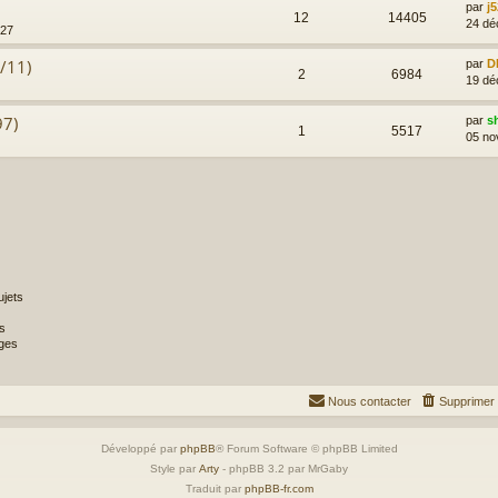
par
j5
12
14405
24 dé
:27
6/11)
par
D
2
6984
19 dé
97)
par
s
1
5517
05 no
jets
s
ges
Nous contacter
Supprimer 
Développé par
phpBB
® Forum Software © phpBB Limited
Style par
Arty
- phpBB 3.2 par MrGaby
Traduit par
phpBB-fr.com