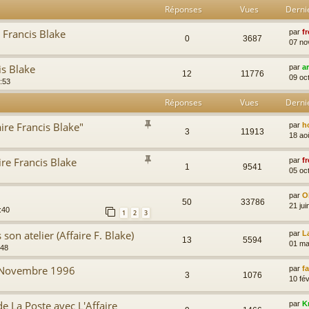
Réponses
Vues
Derni
e Francis Blake
par
fr
0
3687
07 no
is Blake
par
a
12
11776
09 oc
:53
Réponses
Vues
Derni
aire Francis Blake"
par
h
3
11913
18 ao
ire Francis Blake
par
fr
1
9541
05 oc
par
Ol
50
33786
21 jui
:40
1
2
3
son atelier (Affaire F. Blake)
par
L
13
5594
01 ma
:48
- Novembre 1996
par
f
3
1076
10 fév
de La Poste avec L'Affaire
par
K