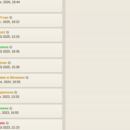
nv. 2026, 18:44
lY-san
c. 2025, 18:22
ob1
ût 2025, 13:16
ronos
ût 2025, 18:36
ytram
ût 2025, 15:38
alek et Mortamer
pt. 2024, 19:55
upernova
v. 2023, 13:33
ronos
t. 2023, 16:55
eric
ût 2023, 21:15