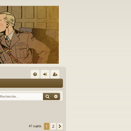
A
FA
on
’e
Q
ne
nr
Rechercher
Recherche avancée
xi
eg
on
ist
re
2
1
Suivante
47 sujets
r