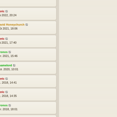
eric
i 2022, 20:24
avid Honeychurch
ût 2021, 18:06
eric
i 2021, 17:40
ronos
r. 2021, 15:46
hamelord
pt. 2020, 10:01
eric
t. 2018, 14:41
eric
t. 2018, 14:35
ronos
r. 2018, 18:01