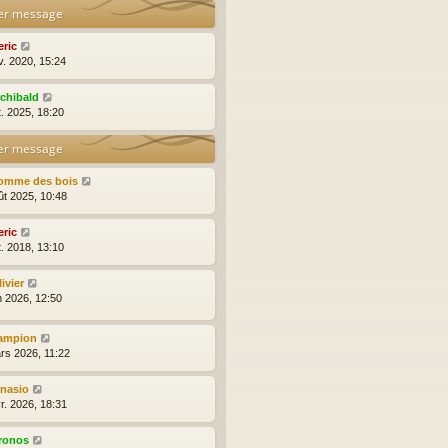
er message
eric
v. 2020, 15:24
rchibald
t. 2025, 18:20
er message
omme des bois
ût 2025, 10:48
eric
t. 2018, 13:10
ivier
n 2026, 12:50
ampion
rs 2026, 11:22
anasio
r. 2026, 18:31
ronos