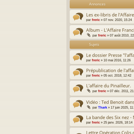
Annonces
Les ex-libris de l'Affair
par
freric
»
07 nov. 2020, 15:24
Album - L'Affaire Franc
par
freric
»
07 août 2010, 22
Sujets
Le dossier Presse "l'aff
par
freric
»
10 mai 2016, 11:26
Prépublication de l'affa
par
freric
»
05 oct. 2018, 12:42
L'affaire du Pinailleur.
par
freric
»
07 déc. 2011, 21
Vidéo : Ted Benoit dans 
par
Thark
»
17 juin 2025, 11
La bande des Six nez 
par
freric
»
25 janv. 2026, 18:14
Lettre Opération Colis 