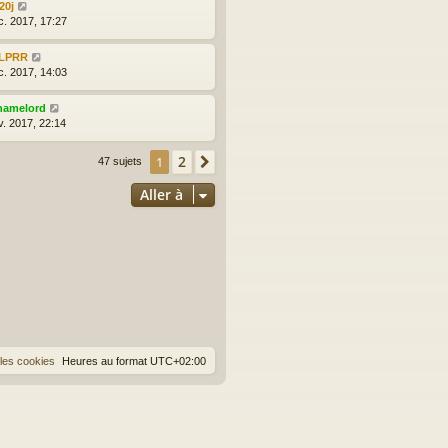
20j
c. 2017, 17:27
LPRR
c. 2017, 14:03
hamelord
v. 2017, 22:14
2
1
Suivante
47 sujets
Aller à
les cookies
Heures au format
UTC+02:00