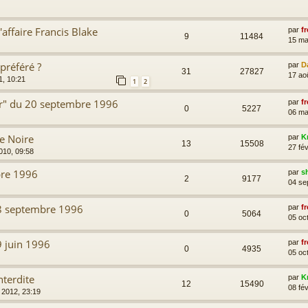
affaire Francis Blake
par
fr
9
11484
15 ma
préféré ?
par
D
31
27827
17 ao
1, 10:21
1
2
our" du 20 septembre 1996
par
fr
0
5227
06 ma
le Noire
par
K
13
15508
27 fév
010, 09:58
bre 1996
par
s
2
9177
04 se
8 septembre 1996
par
fr
0
5064
05 oc
 juin 1996
par
fr
0
4935
05 oc
nterdite
par
K
12
15490
08 fév
. 2012, 23:19