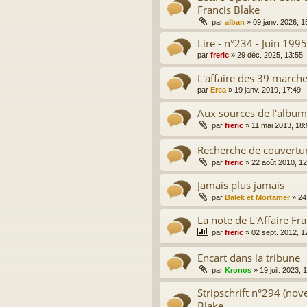
Francis Blake
par
alban
»
09 janv. 2026, 1
Lire - n°234 - Juin 1995
par
freric
»
29 déc. 2025, 13:55
L'affaire des 39 march
par
Erca
»
19 janv. 2019, 17:49
Aux sources de l'album
par
freric
»
11 mai 2013, 18:
Recherche de couverture
par
freric
»
22 août 2010, 12
Jamais plus jamais
par
Balek et Mortamer
»
24
La note de L'Affaire Fr
par
freric
»
02 sept. 2012, 1
Encart dans la tribune
par
Kronos
»
19 juil. 2023, 
Stripschrift n°294 (nov
Blake