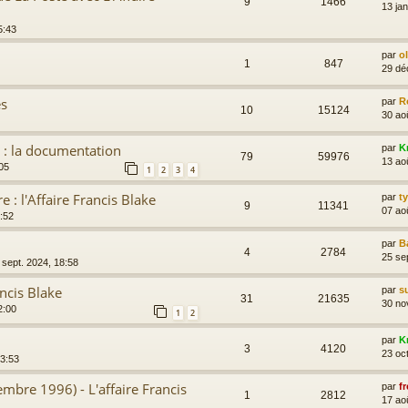
9
1466
13 ja
5:43
par
o
1
847
29 dé
es
par
R
10
15124
30 ao
 : la documentation
par
K
79
59976
13 ao
05
1
2
3
4
 : l'Affaire Francis Blake
par
t
9
11341
07 ao
:52
par
B
4
2784
25 se
 sept. 2024, 18:58
ancis Blake
par
s
31
21635
30 no
2:00
1
2
par
K
3
4120
23 oc
13:53
embre 1996) - L'affaire Francis
par
fr
1
2812
17 ao