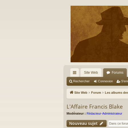
Site Web
Forums
cc
Rechercher
Connexion
S’enr
ès
Site Web
Forum
Les albums des
ra
L'Affaire Francis Blake
pi
Modérateur :
Rédacteur-Administrateur
de
Nouveau sujet