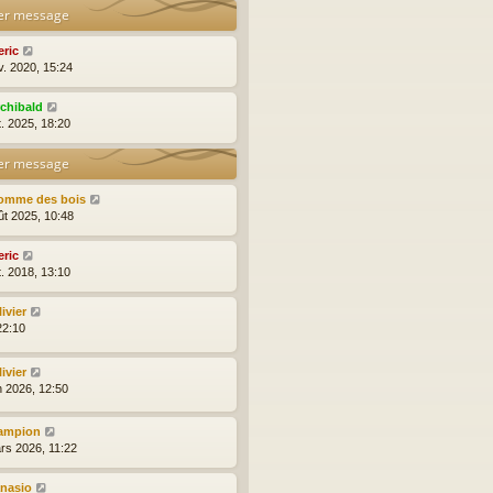
er message
eric
v. 2020, 15:24
rchibald
t. 2025, 18:20
er message
omme des bois
ût 2025, 10:48
eric
t. 2018, 13:10
ivier
22:10
ivier
n 2026, 12:50
ampion
rs 2026, 11:22
anasio