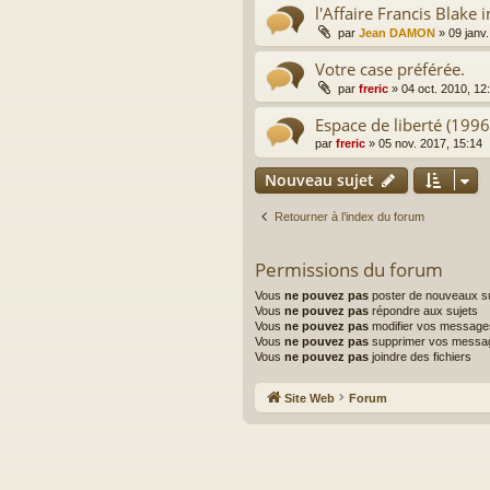
l'Affaire Francis Blake i
par
Jean DAMON
»
09 janv
Votre case préférée.
par
freric
»
04 oct. 2010, 12
Espace de liberté (199
par
freric
»
05 nov. 2017, 15:14
Nouveau sujet
Retourner à l’index du forum
Permissions du forum
Vous
ne pouvez pas
poster de nouveaux su
Vous
ne pouvez pas
répondre aux sujets
Vous
ne pouvez pas
modifier vos message
Vous
ne pouvez pas
supprimer vos messa
Vous
ne pouvez pas
joindre des fichiers
Site Web
Forum