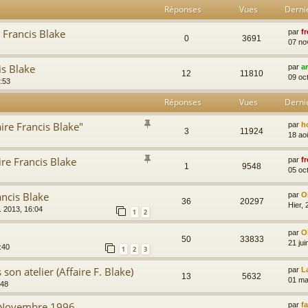
Réponses
Vues
Derni
e Francis Blake
par
fr
0
3691
07 no
is Blake
par
a
12
11810
09 oc
:53
Réponses
Vues
Derni
aire Francis Blake"
par
h
3
11924
18 ao
ire Francis Blake
par
fr
1
9548
05 oc
ancis Blake
par
Ol
36
20297
Hier, 
. 2013, 16:04
1
2
par
Ol
50
33833
21 jui
:40
1
2
3
son atelier (Affaire F. Blake)
par
L
13
5632
01 ma
:48
- Novembre 1996
par
f