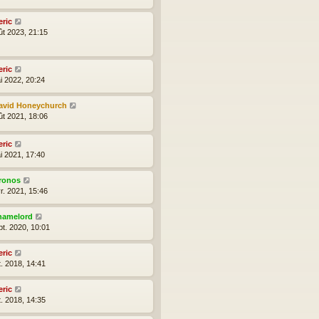
eric
ût 2023, 21:15
eric
i 2022, 20:24
avid Honeychurch
ût 2021, 18:06
eric
i 2021, 17:40
ronos
r. 2021, 15:46
hamelord
pt. 2020, 10:01
eric
t. 2018, 14:41
eric
t. 2018, 14:35