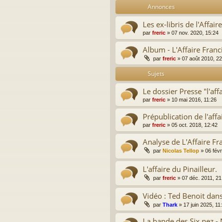
Annonces
Les ex-libris de l'Affair
par
freric
»
07 nov. 2020, 15:24
Album - L'Affaire Franc
par
freric
»
07 août 2010, 22
Sujets
Le dossier Presse "l'aff
par
freric
»
10 mai 2016, 11:26
Prépublication de l'affa
par
freric
»
05 oct. 2018, 12:42
Analyse de L'Affaire Fr
par
Nicolas Tellop
»
06 févr
L'affaire du Pinailleur.
par
freric
»
07 déc. 2011, 21
Vidéo : Ted Benoit dans 
par
Thark
»
17 juin 2025, 11
La bande des Six nez 