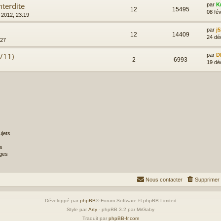
nterdite
par
K
12
15495
08 fév
. 2012, 23:19
par
j5
12
14409
24 dé
:27
6/11)
par
D
2
6993
19 dé
jets
s
ges
Nous contacter
Supprimer 
Développé par
phpBB
® Forum Software © phpBB Limited
Style par
Arty
- phpBB 3.2 par MrGaby
Traduit par
phpBB-fr.com