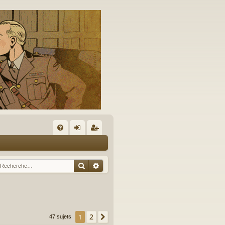
A
FA
on
’e
Q
ne
nr
Rechercher
Recherche avancée
xi
eg
on
ist
re
2
1
Suivante
47 sujets
r