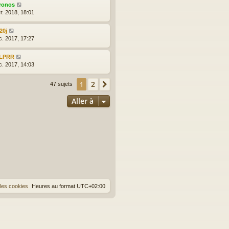
ronos
r. 2018, 18:01
20j
c. 2017, 17:27
LPRR
c. 2017, 14:03
2
1
Suivante
47 sujets
Aller à
les cookies
Heures au format
UTC+02:00