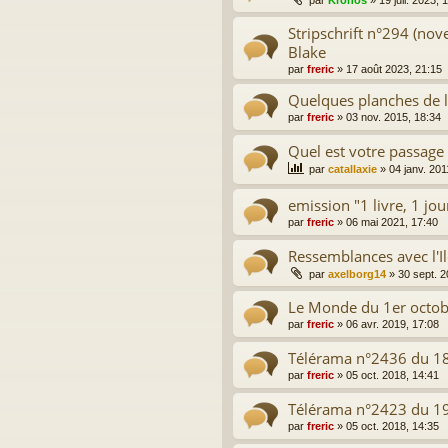
par
Kronos
»
19 juil. 2023, 
Stripschrift n°294 (nov
Blake
par
freric
»
17 août 2023, 21:15
Quelques planches de l'
par
freric
»
03 nov. 2015, 18:34
Quel est votre passage 
par
catallaxie
»
04 janv. 201
emission "1 livre, 1 j
par
freric
»
06 mai 2021, 17:40
Ressemblances avec l'I
par
axelborg14
»
30 sept. 2
Le Monde du 1er octo
par
freric
»
06 avr. 2019, 17:08
Télérama n°2436 du 1
par
freric
»
05 oct. 2018, 14:41
Télérama n°2423 du 19
par
freric
»
05 oct. 2018, 14:35