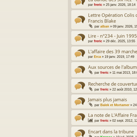
par
freric
»
25 janv. 2026, 18:14
Lettre Opération Colis 
Francis Blake
par
alban
»
09 janv. 2026, 1
Lire - n°234 - Juin 1995
par
freric
»
29 déc. 2025, 13:55
L'affaire des 39 march
par
Erca
»
19 janv. 2019, 17:49
Aux sources de l'album
par
freric
»
11 mai 2013, 18:
Recherche de couverture
par
freric
»
22 août 2010, 12
Jamais plus jamais
par
Balek et Mortamer
»
24
La note de L'Affaire Fr
par
freric
»
02 sept. 2012, 1
Encart dans la tribune