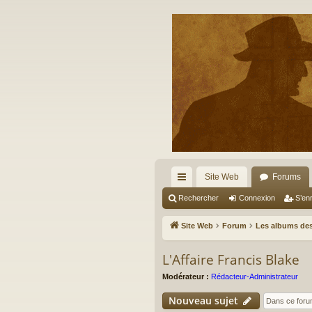
Site Web
Forums
cc
Rechercher
Connexion
S’enr
ès
Site Web
Forum
Les albums des
ra
L'Affaire Francis Blake
pi
Modérateur :
Rédacteur-Administrateur
de
Nouveau sujet