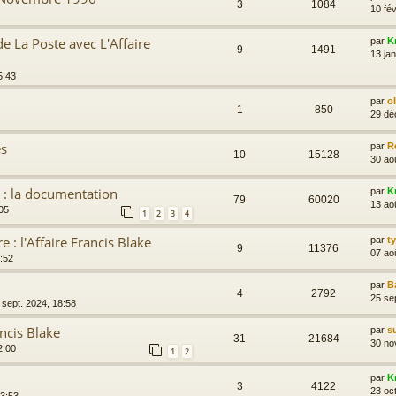
3
1084
10 fév
de La Poste avec L'Affaire
par
K
9
1491
13 ja
5:43
par
o
1
850
29 dé
es
par
R
10
15128
30 ao
 : la documentation
par
K
79
60020
13 ao
05
1
2
3
4
 : l'Affaire Francis Blake
par
t
9
11376
07 ao
:52
par
B
4
2792
25 se
 sept. 2024, 18:58
ancis Blake
par
s
31
21684
30 no
2:00
1
2
par
K
3
4122
23 oc