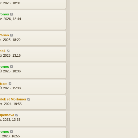
r. 2026, 18:31
ronos
nv. 2026, 18:44
lY-san
c. 2025, 18:22
ob1
ût 2025, 13:16
ronos
ût 2025, 18:36
ytram
ût 2025, 15:38
alek et Mortamer
pt. 2024, 19:55
upernova
v. 2023, 13:33
ronos
t. 2023, 16:55