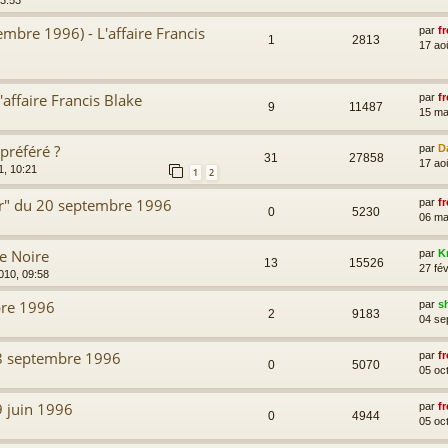
13:53
embre 1996) - L'affaire Francis
par
fr
1
2813
17 ao
affaire Francis Blake
par
fr
9
11487
15 ma
préféré ?
par
D
31
27858
17 ao
1, 10:21
1
2
our" du 20 septembre 1996
par
fr
0
5230
06 ma
le Noire
par
K
13
15526
27 fév
010, 09:58
bre 1996
par
s
2
9183
04 se
8 septembre 1996
par
fr
0
5070
05 oc
 juin 1996
par
fr
0
4944
05 oc