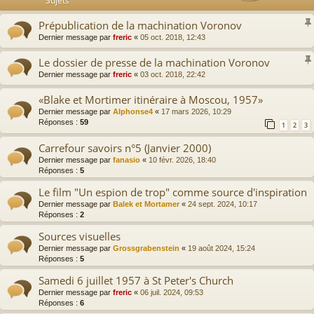
Sujets
Prépublication de la machination Voronov
Dernier message par
freric
«
05 oct. 2018, 12:43
Le dossier de presse de la machination Voronov
Dernier message par
freric
«
03 oct. 2018, 22:42
«Blake et Mortimer itinéraire à Moscou, 1957»
Dernier message par
Alphonse4
«
17 mars 2026, 10:29
Réponses :
59
1
2
3
Carrefour savoirs n°5 (Janvier 2000)
Dernier message par
fanasio
«
10 févr. 2026, 18:40
Réponses :
5
Le film "Un espion de trop" comme source d'inspiration
Dernier message par
Balek et Mortamer
«
24 sept. 2024, 10:17
Réponses :
2
Sources visuelles
Dernier message par
Grossgrabenstein
«
19 août 2024, 15:24
Réponses :
5
Samedi 6 juillet 1957 à St Peter's Church
Dernier message par
freric
«
06 juil. 2024, 09:53
Réponses :
6