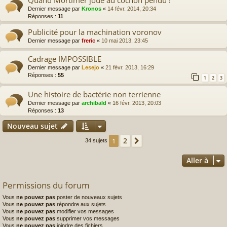
Quand Mortimer joue au cochon pendu !
Dernier message par
Kronos
«
14 févr. 2014, 20:34
Réponses :
11
Publicité pour la machination voronov
Dernier message par
freric
«
10 mai 2013, 23:45
Cadrage IMPOSSIBLE
Dernier message par
Lesejo
«
21 févr. 2013, 16:29
Réponses :
55
1
2
3
Une histoire de bactérie non terrienne
Dernier message par
archibald
«
16 févr. 2013, 20:03
Réponses :
13
Nouveau sujet
2
1
Suivante
34 sujets
Aller à
Permissions du forum
Vous
ne pouvez pas
poster de nouveaux sujets
Vous
ne pouvez pas
répondre aux sujets
Vous
ne pouvez pas
modifier vos messages
Vous
ne pouvez pas
supprimer vos messages
Vous
ne pouvez pas
joindre des fichiers