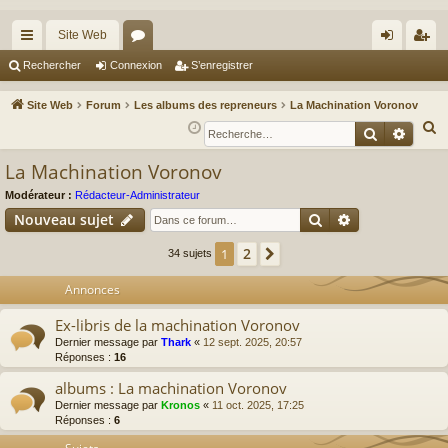
Site Web
cc
or
on
’e
Rechercher
Connexion
S’enregistrer
ès
u
ne
nr
Site Web
Forum
Les albums des repreneurs
La Machination Voronov
ra
m
xi
eg
R
Recherche
Reche
e
pi
s
on
ist
La Machination Voronov
c
de
re
h
Modérateur :
Rédacteur-Administrateur
r
Rechercher
Recherche av
e
Nouveau sujet
r
2
1
Suivante
34 sujets
c
h
Annonces
e
Ex-libris de la machination Voronov
r
Dernier message par
Thark
«
12 sept. 2025, 20:57
Réponses :
16
albums : La machination Voronov
Dernier message par
Kronos
«
11 oct. 2025, 17:25
Réponses :
6