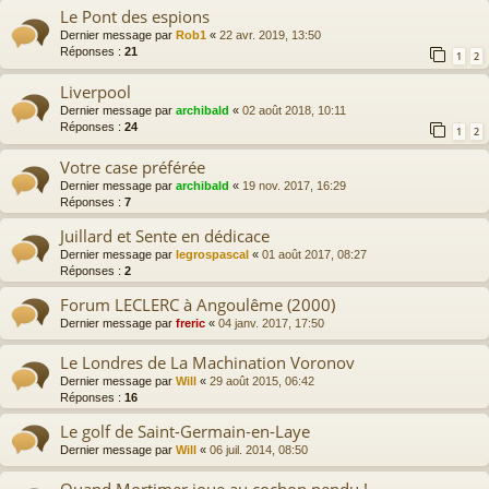
Le Pont des espions
Dernier message par
Rob1
«
22 avr. 2019, 13:50
Réponses :
21
1
2
Liverpool
Dernier message par
archibald
«
02 août 2018, 10:11
Réponses :
24
1
2
Votre case préférée
Dernier message par
archibald
«
19 nov. 2017, 16:29
Réponses :
7
Juillard et Sente en dédicace
Dernier message par
legrospascal
«
01 août 2017, 08:27
Réponses :
2
Forum LECLERC à Angoulême (2000)
Dernier message par
freric
«
04 janv. 2017, 17:50
Le Londres de La Machination Voronov
Dernier message par
Will
«
29 août 2015, 06:42
Réponses :
16
Le golf de Saint-Germain-en-Laye
Dernier message par
Will
«
06 juil. 2014, 08:50