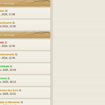
er message
lban
t. 2025, 17:08
acQuarrie
ût 2010, 22:30
er message
eric
t. 2018, 12:45
okenamoke
r. 2016, 12:45
rchibald
nv. 2025, 10:43
ronos
nv. 2025, 18:12
omme des bois
nv. 2025, 22:01
alek et Mortamer