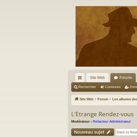
Site Web
Forums
cc
Rechercher
Connexion
S’enr
ès
Site Web
Forum
Les albums des
ra
L'Etrange Rendez-vous
pi
Modérateur :
Rédacteur-Administrateur
de
Nouveau sujet