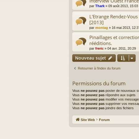
Interview Ouest France
par
Thark
»
09 août 2013, 15:03
L'Etrange Rendez-Vous 
[2013]
par
montag
»
16 mai 2013, 12:3
Pinaillages et correcti
rééditions.
par
freric
»
04 avr. 2011, 20:29
Nouveau sujet
Retourner à l’index du forum
Permissions du forum
Vous
ne pouvez pas
poster de nouveaux su
Vous
ne pouvez pas
répondre aux sujets
Vous
ne pouvez pas
modifier vos message
Vous
ne pouvez pas
supprimer vos messa
Vous
ne pouvez pas
joindre des fichiers
Site Web
Forum