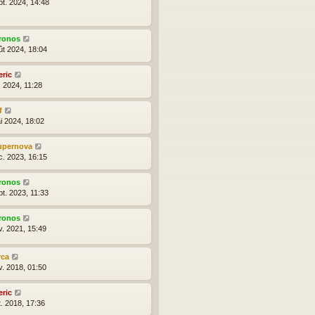
pt. 2024, 14:48
ronos
ût 2024, 18:04
eric
l. 2024, 11:28
f
i 2024, 18:02
upernova
c. 2023, 16:15
ronos
pt. 2023, 11:33
ronos
v. 2021, 15:49
rca
v. 2018, 01:50
eric
t. 2018, 17:36