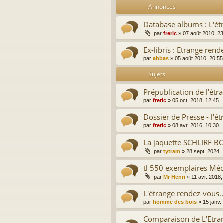
Annonces
Database albums : L'ét
par
freric
»
07 août 2010, 23
Ex-libris : Etrange ren
par
abbas
»
05 août 2010, 20:55
Sujets
Prépublication de l'ét
par
freric
»
05 oct. 2018, 12:45
Dossier de Presse - l'
par
freric
»
08 avr. 2016, 10:30
La jaquette SCHLIRF 
par
tytram
»
28 sept. 2024,
tl 550 exemplaires Médi
par
Mr Henri
»
11 avr. 2018,
L'étrange rendez-vous.
par
homme des bois
»
15 janv.
Comparaison de L'Etra