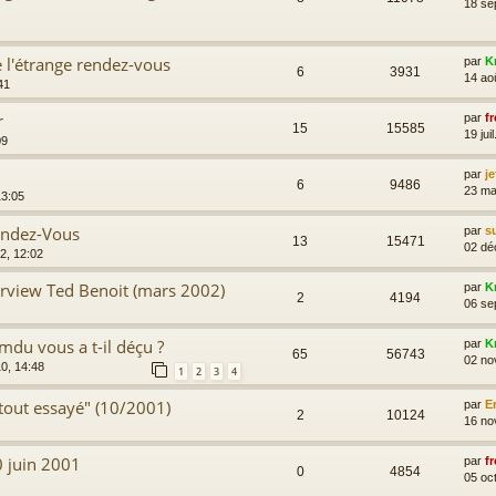
18 se
e l'étrange rendez-vous
par
K
6
3931
14 ao
41
r
par
fr
15
15585
19 jui
09
par
je
6
9486
23 ma
13:05
endez-Vous
par
s
13
15471
02 dé
2, 12:02
terview Ted Benoit (mars 2002)
par
K
2
4194
06 se
du vous a t-il déçu ?
par
K
65
56743
02 no
10, 14:48
1
2
3
4
tout essayé" (10/2001)
par
E
2
10124
16 no
 juin 2001
par
fr
0
4854
05 oc