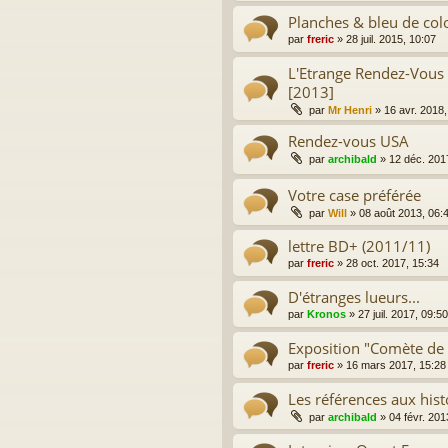
Planches & bleu de colo
par
freric
»
28 juil. 2015, 10:07
L'Etrange Rendez-Vous -
[2013]
par
Mr Henri
»
16 avr. 2018,
Rendez-vous USA
par
archibald
»
12 déc. 201
Votre case préférée
par
Will
»
08 août 2013, 06:
lettre BD+ (2011/11)
par
freric
»
28 oct. 2017, 15:34
D'étranges lueurs...
par
Kronos
»
27 juil. 2017, 09:50
Exposition "Comète de
par
freric
»
16 mars 2017, 15:28
Les références aux hist
par
archibald
»
04 févr. 201