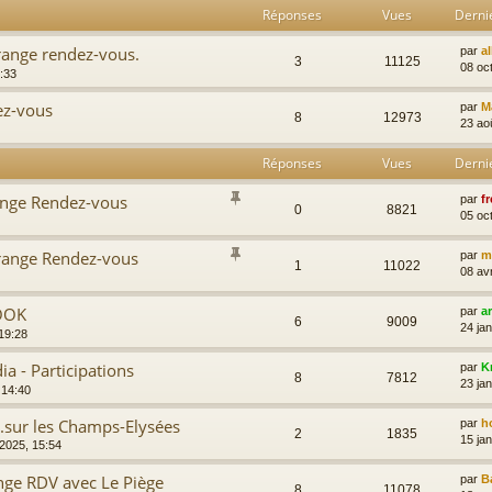
Réponses
Vues
Derni
range rendez-vous.
par
a
3
11125
08 oc
:33
dez-vous
par
M
8
12973
23 ao
Réponses
Vues
Derni
range Rendez-vous
par
fr
0
8821
05 oc
étrange Rendez-vous
par
m
1
11022
08 av
BOOK
par
a
6
9009
24 ja
 19:28
a - Participations
par
K
8
7812
23 ja
 14:40
..sur les Champs-Elysées
par
h
2
1835
15 ja
 2025, 15:54
nge RDV avec Le Piège
par
B
8
11078