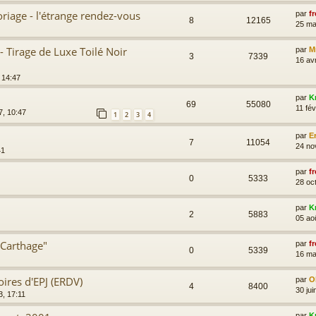
riage - l'étrange rendez-vous
par
fr
8
12165
25 ma
 Tirage de Luxe Toilé Noir
par
M
3
7339
16 av
 14:47
par
K
69
55080
11 fév
7, 10:47
1
2
3
4
par
E
7
11054
24 no
41
par
fr
0
5333
28 oc
par
K
2
5883
05 ao
 Carthage"
par
fr
0
5339
16 ma
oires d'EPJ (ERDV)
par
Ol
4
8400
30 jui
3, 17:11
par
K