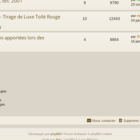
, oct. 2001
8
9790
23 oc
- Tirage de Luxe Toilé Rouge
par
m
10
12443
24 jui
7
ons apportées lors des
par
Ol
4
8864
16 ja
jets
s
ges
Nous contacter
Supprimer 
Développé par
phpBB
® Forum Software © phpBB Limited
Style par
Arty
- phpBB 3.2 par MrGaby