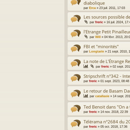
diabolique
par
Erca
»
23 juil. 2011, 17:03
Les sources possible d
par
freric
»
16 juil. 2024, 17:
l'Etrange Petit Pinailleu
par
Will
»
04 févr. 2013, 20:
FBI et "minorités"
par
Longtarin
»
21 sept. 2010, 
La note de L’Étrange R
par
freric
»
02 sept. 201
Stripschrift n°342 - In
par
freric
»
01 sept. 2023, 08:48
Le retour de Basam Dam
par
catallaxie
»
14 sept. 20
Ted Benoit dans "On a 
par
freric
»
14 nov. 2018, 22:39
Télérama n°2684 du 20
par
freric
»
05 oct. 2018, 17:36