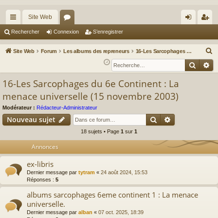
Site Web
cc
or
on
’e
Rechercher
Connexion
S’enregistrer
ès
u
ne
nr
R
Site Web
Forum
Les albums des repreneurs
16-Les Sarcophages du 6e Continent : La menace universelle (15 novembre 2003)
ra
m
xi
eg
e
Reche
Re
c
pi
s
on
ist
16-Les Sarcophages du 6e Continent : La
h
de
re
menace universelle (15 novembre 2003)
e
r
r
Modérateur :
Rédacteur-Administrateur
c
Rechercher
Recherche av
Nouveau sujet
h
18 sujets • Page
1
sur
1
e
Annonces
r
ex-libris
Dernier message par
tytram
«
24 août 2024, 15:53
Réponses :
5
albums sarcophages 6eme continent 1 : La menace
universelle.
Dernier message par
alban
«
07 oct. 2025, 18:39