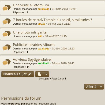
Une visite à l'atomium
Dernier message par
catallaxie
«
31 mars 2013, 16:49
Réponses :
9
7 boules de cristal/Temple du soleil, similitudes ?
Dernier message par
abyao
«
03 févr. 2013, 21:13
Une photo intrigante
Dernier message par
Will
«
30 mai 2012, 17:45
Publicité librairies Albums
Dernier message par
catallaxie
«
01 déc. 2010, 23:23
Réponses :
1
Au vieux Spytigenduivel
Dernier message par
archibald
«
20 nov. 2010, 08:40
Réponses :
14
Nouveau sujet
18 sujets • Page
1
sur
1
Aller à
Permissions du forum
Vous
ne pouvez pas
poster de nouveaux sujets