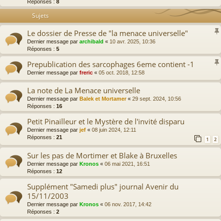
Réponses :
8
Sujets
Le dossier de Presse de "la menace universelle"
Dernier message par
archibald
«
10 avr. 2025, 10:36
Réponses :
5
Prepublication des sarcophages 6eme contient -1
Dernier message par
freric
«
05 oct. 2018, 12:58
La note de La Menace universelle
Dernier message par
Balek et Mortamer
«
29 sept. 2024, 10:56
Réponses :
16
Petit Pinailleur et le Mystère de l'invité disparu
Dernier message par
jef
«
08 juin 2024, 12:11
Réponses :
21
1
2
Sur les pas de Mortimer et Blake à Bruxelles
Dernier message par
Kronos
«
06 mai 2021, 16:51
Réponses :
12
Supplément "Samedi plus" journal Avenir du
15/11/2003
Dernier message par
Kronos
«
06 nov. 2017, 14:42
Réponses :
2