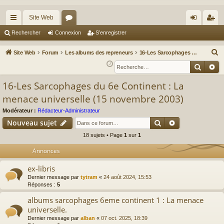
Site Web
cc
or
on
’e
Rechercher
Connexion
S’enregistrer
ès
u
ne
nr
R
Site Web
Forum
Les albums des repreneurs
16-Les Sarcophages du 6e Continent : La menace universelle (15 novembre 2003)
ra
m
xi
eg
e
Reche
Re
c
pi
s
on
ist
16-Les Sarcophages du 6e Continent : La
h
de
re
menace universelle (15 novembre 2003)
e
r
r
Modérateur :
Rédacteur-Administrateur
c
Rechercher
Recherche av
Nouveau sujet
h
18 sujets • Page
1
sur
1
e
Annonces
r
ex-libris
Dernier message par
tytram
«
24 août 2024, 15:53
Réponses :
5
albums sarcophages 6eme continent 1 : La menace
universelle.
Dernier message par
alban
«
07 oct. 2025, 18:39