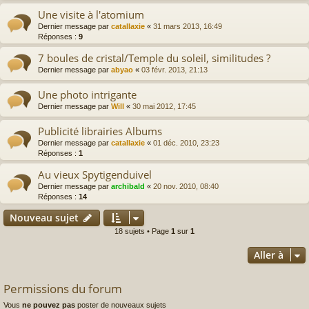
Une visite à l'atomium
Dernier message par
catallaxie
«
31 mars 2013, 16:49
Réponses :
9
7 boules de cristal/Temple du soleil, similitudes ?
Dernier message par
abyao
«
03 févr. 2013, 21:13
Une photo intrigante
Dernier message par
Will
«
30 mai 2012, 17:45
Publicité librairies Albums
Dernier message par
catallaxie
«
01 déc. 2010, 23:23
Réponses :
1
Au vieux Spytigenduivel
Dernier message par
archibald
«
20 nov. 2010, 08:40
Réponses :
14
Nouveau sujet
18 sujets • Page
1
sur
1
Aller à
Permissions du forum
Vous
ne pouvez pas
poster de nouveaux sujets