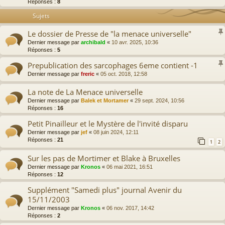
Réponses :
8
Sujets
Le dossier de Presse de "la menace universelle"
Dernier message par
archibald
«
10 avr. 2025, 10:36
Réponses :
5
Prepublication des sarcophages 6eme contient -1
Dernier message par
freric
«
05 oct. 2018, 12:58
La note de La Menace universelle
Dernier message par
Balek et Mortamer
«
29 sept. 2024, 10:56
Réponses :
16
Petit Pinailleur et le Mystère de l'invité disparu
Dernier message par
jef
«
08 juin 2024, 12:11
Réponses :
21
1
2
Sur les pas de Mortimer et Blake à Bruxelles
Dernier message par
Kronos
«
06 mai 2021, 16:51
Réponses :
12
Supplément "Samedi plus" journal Avenir du
15/11/2003
Dernier message par
Kronos
«
06 nov. 2017, 14:42
Réponses :
2