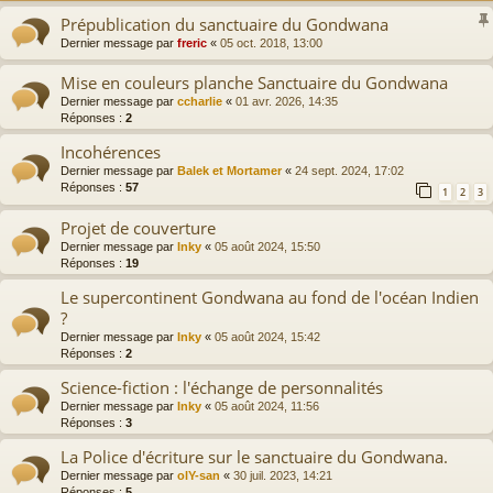
Prépublication du sanctuaire du Gondwana
Dernier message par
freric
«
05 oct. 2018, 13:00
Mise en couleurs planche Sanctuaire du Gondwana
Dernier message par
ccharlie
«
01 avr. 2026, 14:35
Réponses :
2
Incohérences
Dernier message par
Balek et Mortamer
«
24 sept. 2024, 17:02
Réponses :
57
1
2
3
Projet de couverture
Dernier message par
Inky
«
05 août 2024, 15:50
Réponses :
19
Le supercontinent Gondwana au fond de l'océan Indien
?
Dernier message par
Inky
«
05 août 2024, 15:42
Réponses :
2
Science-fiction : l'échange de personnalités
Dernier message par
Inky
«
05 août 2024, 11:56
Réponses :
3
La Police d'écriture sur le sanctuaire du Gondwana.
Dernier message par
olY-san
«
30 juil. 2023, 14:21
Réponses :
5