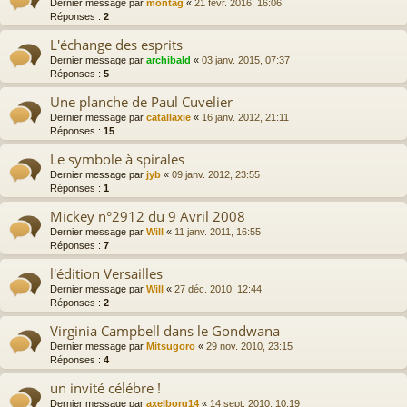
Dernier message par
montag
«
21 févr. 2016, 16:06
Réponses :
2
L'échange des esprits
Dernier message par
archibald
«
03 janv. 2015, 07:37
Réponses :
5
Une planche de Paul Cuvelier
Dernier message par
catallaxie
«
16 janv. 2012, 21:11
Réponses :
15
Le symbole à spirales
Dernier message par
jyb
«
09 janv. 2012, 23:55
Réponses :
1
Mickey n°2912 du 9 Avril 2008
Dernier message par
Will
«
11 janv. 2011, 16:55
Réponses :
7
l'édition Versailles
Dernier message par
Will
«
27 déc. 2010, 12:44
Réponses :
2
Virginia Campbell dans le Gondwana
Dernier message par
Mitsugoro
«
29 nov. 2010, 23:15
Réponses :
4
un invité célébre !
Dernier message par
axelborg14
«
14 sept. 2010, 10:19