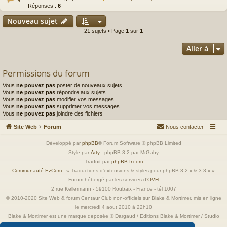
Réponses :
6
Nouveau sujet
21 sujets • Page
1
sur
1
Aller à
Permissions du forum
Vous
ne pouvez pas
poster de nouveaux sujets
Vous
ne pouvez pas
répondre aux sujets
Vous
ne pouvez pas
modifier vos messages
Vous
ne pouvez pas
supprimer vos messages
Vous
ne pouvez pas
joindre des fichiers
Site Web
Forum
Nous contacter
Développé par
phpBB
® Forum Software © phpBB Limited
Style par
Arty
- phpBB 3.2 par MrGaby
Traduit par
phpBB-fr.com
Communauté EzCom
: « Traductions d'extensions & styles pour phpBB 3.2.x & 3.3.x »
Forum hébergé par les services d’
OVH
2 rue Kellermann - 59100 Roubaix - France - tél 1007
© 2010-2020 Site Web & forum Centaur Club non-officiels sur Blake & Mortimer, mis en ligne
le mercredi 4 aout 2010 à 22h10
Blake & Mortimer est une marque deposée © Dargaud / Editions Blake & Mortimer / Studio
Jacobs