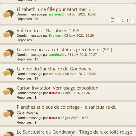
Elizabeth, une fille pour Mortimer ?...
Dernier message par
archibald
«
04 oct. 2021, 15:42
Réponses :
65
1
2
3
4
Vol Londres - Nairobi en 1958.
Dernier message par
Kronos
«
03 janv. 2021, 18:26
Réponses :
5
Les références aux histoires précédentes (SG )
Dernier message par
archibald
«
24 janv. 2018, 22:27
Réponses :
13
La note du Sanctuaire du Gondwana
Dernier message par
Antoine
«
06 mars 2017, 00:38
Réponses :
17
Carton Invitation Vernissage exposition
Dernier message par
freric
«
14 déc. 2016, 17:36
Réponses :
1
Planches et bleus de coloriage - le sanctuaire du
Gondwana
Dernier message par
freric
«
16 juin 2016, 18:53
Réponses :
9
Le Sanctuaire du Gondwana - Tirage de luxe toilé rouge