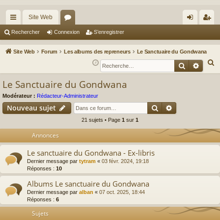
Site Web
cc
or
on
’e
Rechercher
Connexion
S’enregistrer
ès
u
ne
nr
Site Web
Forum
Les albums des repreneurs
Le Sanctuaire du Gondwana
ra
m
xi
eg
R
Recherche
Reche
e
pi
s
on
ist
Le Sanctuaire du Gondwana
c
de
re
h
Modérateur :
Rédacteur-Administrateur
r
Rechercher
Recherche av
e
Nouveau sujet
r
21 sujets • Page
1
sur
1
c
Annonces
h
e
Le sanctuaire du Gondwana - Ex-libris
r
Dernier message par
tytram
«
03 févr. 2024, 19:18
Réponses :
10
Albums Le sanctuaire du Gondwana
Dernier message par
alban
«
07 oct. 2025, 18:44
Réponses :
6
Sujets